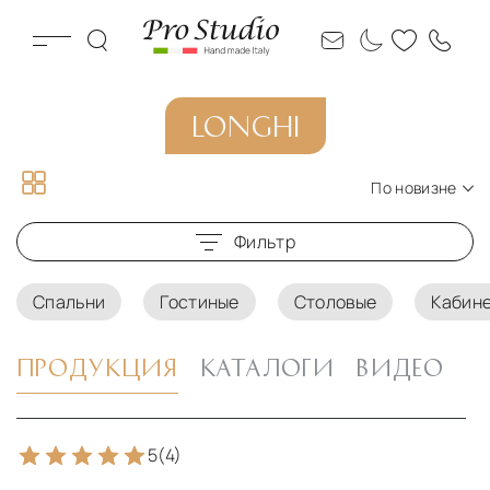
LONGHI
По новизне
По новизне
Фильтр
По цене по возрастанию
По цене по убыванию
Спальни
Гостиные
Столовые
Кабин
ПРОДУКЦИЯ
КАТАЛОГИ
ВИДЕО
5
(4)