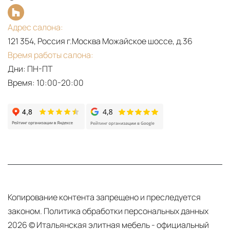
MARGHERITA
FANTI
Адрес салона:
BLOOMING
121 354, Россия г.Москва Можайское шоссе, д.36
THE
Время работы салона:
EVENT
Дни: ПН-ПТ
BLOOMING
Время: 10:00-20:00
COLLECTION
ENJOY
PDF
THE
LONGHI
TEASER!
Breath
SAVE
2023
THE
(it,
DATE
en,
-
ru,
Копирование контента запрещено и преследуется
SALONE
zh)‎
законом.
Политика обработки персональных данных
DEL
2026 © Итальянская элитная мебель - официальный
MOBILE