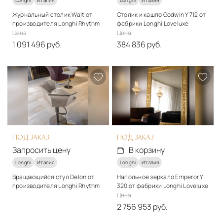
Журнальный столик Walt от
Столик и кашпо Godwin Y 712 от
производителя Longhi Rhythm
фабрики Longhi Loveluxe
Цена
Цена
1 091 496 руб.
384 836 руб.
Стиль
Стиль
арт-деко
арт-деко
Подробнее
Подробнее
В корзину
В корзину
ПОД ЗАКАЗ
ПОД ЗАКАЗ
Запросить цену
В корзину
Longhi
Италия
Longhi
Италия
Вращающийся стул Delon от
Напольное зеркало Emperor Y
производителя Longhi Rhythm
320 от фабрики Longhi Loveluxe
Стиль
Цена
арт-деко
2 756 953 руб.
Стиль