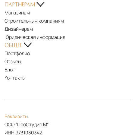
Resort,
ПАРТНЕРАМ
CONVERSATION
Outdoor
Магазинам
WITH
Collection
Строительным компаниям
MATTEO
-
Дизайнерам
NUNZIATI
2025
Юридическая информация
LONGHI
Catalogue
ОБЩЕЕ
|
(it,
Портфолио
AURA
en,
Отзывы
2026
ru,
Блог
COLLECTION
zh)
Контакты
-
THE
TEASER
LONGHI
2025
Реквизиты:
RESORT
ООО "ПроСтудио М"
OUTDOOR
ИНН 9731030342