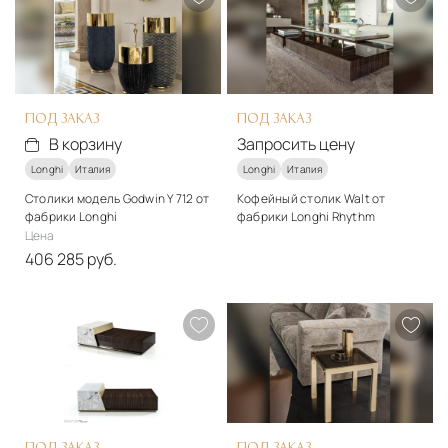
Подробнее
В корзину
ПОД ЗАКАЗ
ПОД ЗАКАЗ
В корзину
Запросить цену
Longhi
Италия
Longhi
Италия
Столики модель Godwin Y 712 от
Кофейный столик Walt от
фабрики Longhi
фабрики Longhi Rhythm
Цена
Стиль
406 285 руб.
арт-деко
Стиль
Подробнее
арт-деко
Запросить цену
Подробнее
В корзину
ПОД ЗАКАЗ
ПОД ЗАКАЗ