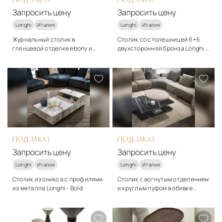
Запросить цену
Запросить цену
Longhi
Италия
Longhi
Италия
Журнальный столик в
Столик со столешницей 6+6
глянцевой отделке ebony и
двухсторонняя бронза Longhi -
мрамором Longhi - Bold
Edge
Стиль
Стиль
арт-деко
арт-деко
Подробнее
Подробнее
Запросить цену
Запросить цену
ПОД ЗАКАЗ
ПОД ЗАКАЗ
Запросить цену
Запросить цену
Longhi
Италия
Longhi
Италия
Столик из оникса с профилями
Столик с вогнутым отделением
из металла Longhi - Bold
и круглым пуфом в обивке
нубук Longhi - Saturn
Стиль
Стиль
арт-деко
арт-деко