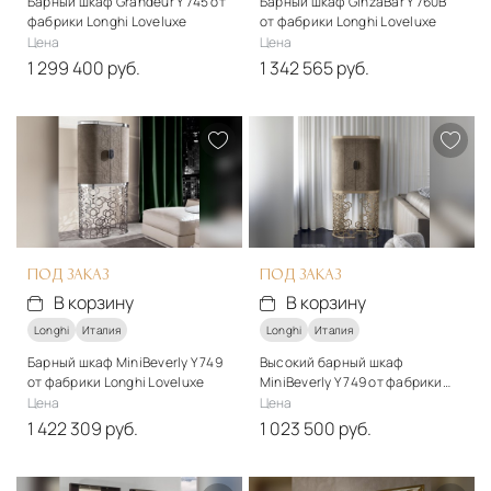
Барный шкаф Grandeur Y 745 от
Барный шкаф GinzaBar Y 760B
фабрики Longhi Loveluxe
от фабрики Longhi Loveluxe
Цена
Цена
1 299 400 руб.
1 342 565 руб.
Стиль
Стиль
арт-деко
арт-деко
Подробнее
Подробнее
В корзину
В корзину
ПОД ЗАКАЗ
ПОД ЗАКАЗ
В корзину
В корзину
Longhi
Италия
Longhi
Италия
Барный шкаф MiniBeverly Y 749
Высокий барный шкаф
от фабрики Longhi Loveluxe
MiniBeverly Y 749 от фабрики
Longhi Loveluxe
Цена
Цена
1 422 309 руб.
1 023 500 руб.
Стиль
Стиль
арт-деко
арт-деко