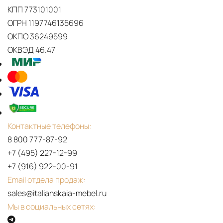
COLLECTION
КПП 773101001
VILLA
ОГРН 1197746135696
ON
ОКПО 36249599
THE
ОКВЭД 46.47
COAST
PDF
LONGHI
LONGHI
YACHT
Blooming
PROJECT
2024
ISABELL
(it,
LONGHI
Контактные телефоны:
en,
2024
8 800 777-87-92
ru,
BLOOMING
+7 (495) 227-12-99
cn)‎
COLLECTION
+7 (916) 922-00-91
BLOOMING
Email отдела продаж:
COLLECTION
sales@italianskaia-mebel.ru
DESIGNED
Мы в социальных сетях:
BY