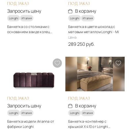
ПОД ЗАКАЗ
ПОД ЗАКАЗ
Запросить цену
В корзину
Longhi
Италия
Longhi
Италия
Банкетка со столиками с
Банкетка в цвете шоколад с
основанием в виде колец
матовым металлом Longhi - Mi
обтянутыми кожей Longhi -
Стиль
Цена
Lloyd
арт-деко
289 250 руб.
Стиль
Подробнее
арт-деко
Запросить цену
Подробнее
В корзину
ПОД ЗАКАЗ
ПОД ЗАКАЗ
Запросить цену
В корзину
Longhi
Италия
Longhi
Италия
Банкетка модели Arianna от
Банкетка-контейнер с
фабрики Longhi
крышкой X 410 от Longhi