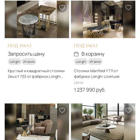
ПОД ЗАКАЗ
ПОД ЗАКАЗ
Запросить цену
В корзину
Longhi
Италия
Longhi
Италия
Круглый и квадратный столики
Столики Manfred Y 711 от
Zeus Y 733 от фабрики Longhi
фабрики Longhi Loveluxe
Loveluxe
Стиль
Цена
арт-деко
1 237 990 руб.
Стиль
Подробнее
арт-деко
Запросить цену
Подробнее
В корзину