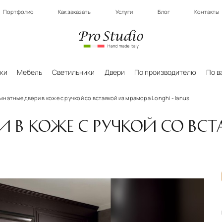
Портфолио
Как заказать
Услуги
Блог
Контакты
ки
Мебель
Светильники
Двери
По производителю
По в
натные двери в коже с ручкой со вставкой из мрамора Longhi - Ianus
 В КОЖЕ С РУЧКОЙ СО ВС