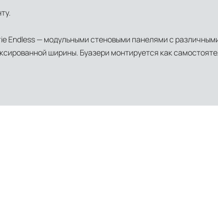
в соответствии с международными стандартами. Клиенты могут выбрать дополните
ту.
rie Endless — модульными стеновыми панелями с различным
ксированной ширины. Буазери монтируется как самостоятел