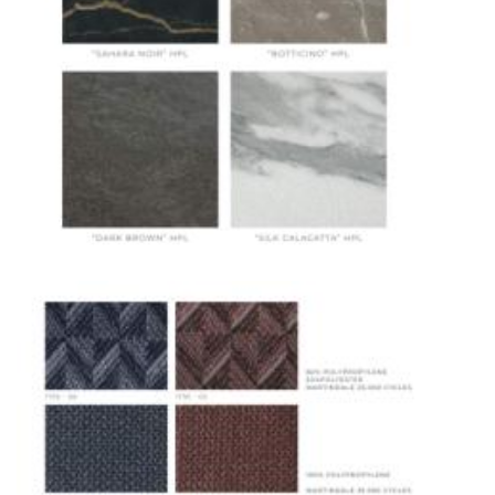
Москве осуществляется в течение 3-5 рабочих
дней. Для Московской области сроки зависят
от удалённости объекта и варьируются от 5 до
10 рабочих дней. Возможна срочная доставка
при наличии свободных логистических
ресурсов.
Управление логистикой и контроль
качества
Каждый заказ отслеживается в режиме
реального времени через систему GPS-
мониторинга. Наша команда логистических
специалистов с опытом работы в
международной доставке обеспечивает
полную сохранность груза, соблюдение
температурного режима и защиту от
механических повреждений на всех этапах