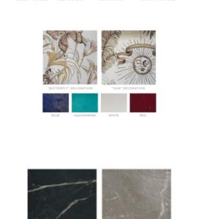
специального оборудования и техники
Подъём на этажи
— доставка мебели и
дверных блоков в квартиры и офисы с
использованием лифтов или монтажных
средств
Распаковка и расстановка
— специалисты
распаковывают товар и устанавливают его в
указанное место
Вывоз упаковочного материала
— полная
очистка помещения от тары и упаковки
Гарантийная проверка
— осмотр товара на
предмет повреждений и дефектов при
доставке
Сроки доставки
Стандартная доставка по