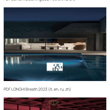
PDF
LONGHI Breath 2023 (it, en, ru, zh)‎