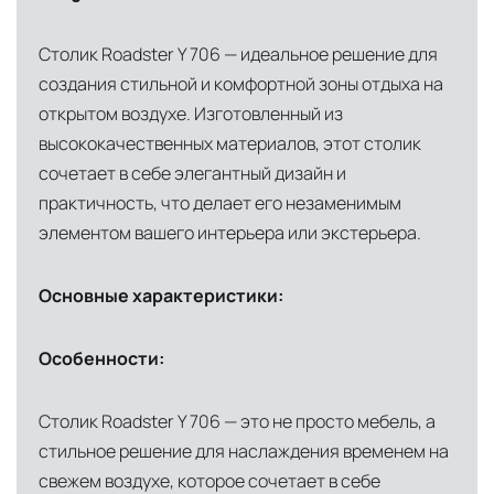
инфраструктуры позволяет сократить сроки
доставки и обеспечить полный контроль над
Столик Roadster Y 706 — идеальное решение для
сохранностью продукции.
создания стильной и комфортной зоны отдыха на
открытом воздухе. Изготовленный из
Глобальная сеть распределительных
высококачественных материалов, этот столик
центров
сочетает в себе элегантный дизайн и
Помимо Москвы, мы располагаем
практичность, что делает его незаменимым
логистическими узлами в ключевых
элементом вашего интерьера или экстерьера.
международных хабах:
Основные характеристики:
Дубай, ОАЭ
— региональный центр для
Ближнего Востока и Азии
Особенности:
Кипр
— распределительная база для
Средиземноморского региона
Столик Roadster Y 706 — это не просто мебель, а
Лондон, Великобритания
—
стильное решение для наслаждения временем на
логистический хаб для европейского рынка
свежем воздухе, которое сочетает в себе