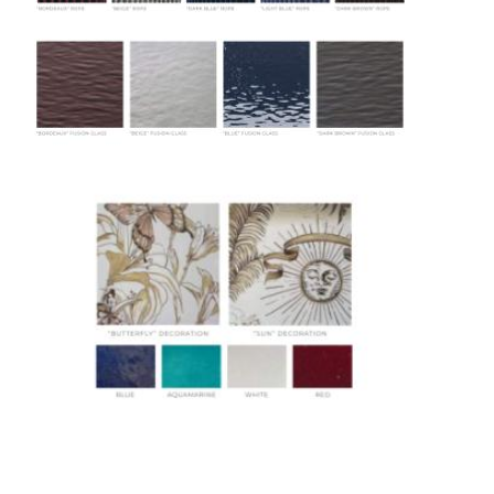
Сроки доставки
Стандартная доставка по
Москве осуществляется в течение 3-5 рабочих
дней. Для Московской области сроки зависят
от удалённости объекта и варьируются от 5 до
10 рабочих дней. Возможна срочная доставка
при наличии свободных логистических
ресурсов.
Управление логистикой и контроль
качества
Каждый заказ отслеживается в режиме
реального времени через систему GPS-
мониторинга. Наша команда логистических
специалистов с опытом работы в
международной доставке обеспечивает
полную сохранность груза, соблюдение
температурного режима и защиту от