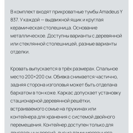
логистический хаб для европейского рынка
В комплект входят прикроватные тумбы Amadeus Y
США
— центр доставки для
837. У каждой — выдвижной ящик и круглая
североамериканского сегмента
керамическая столешница. Основание
Другие страны Европы
— расширенная
металлическое. Доступны варианты с деревянной
сеть партнёрских складов
или стеклянной столешницей, разные варианты
отделки.
Условия доставки по Москве и Московской
области
Кровать выпускается в трёх размерах. Спальное
Для клиентов Москвы и МО предусмотрены
место 200×200 см. Обивка снимается частично,
следующие услуги:
задняя сторона изголовья может быть отделана
бархатом в тон коже. Каркас допускает установку
Доставка до адреса
— транспортировка
стационарной деревянной решётки,
товара от нашего склада непосредственно к
встраиваемого сомье на пружинах или
месту назначения с соблюдением сроков
контейнера для хранения с системой двойного
Профессиональная выгрузка
—
перемещения. Контейнер доступен только для
квалифицированные грузчики
двуспальных версий, дно из ламинированного