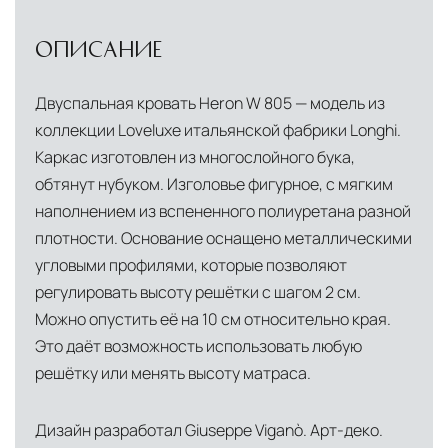
условиях. Наличие собственной
инфраструктуры позволяет сократить сроки
ОПИСАНИЕ
доставки и обеспечить полный контроль над
сохранностью продукции.
Двуспальная кровать Heron W 805 — модель из
коллекции Loveluxe итальянской фабрики Longhi.
Глобальная сеть распределительных
Каркас изготовлен из многослойного бука,
центров
обтянут нубуком. Изголовье фигурное, с мягким
Помимо Москвы, мы располагаем
наполнением из вспененного полиуретана разной
логистическими узлами в ключевых
плотности. Основание оснащено металлическими
международных хабах:
угловыми профилями, которые позволяют
регулировать высоту решётки с шагом 2 см.
Дубай, ОАЭ
— региональный центр для
Можно опустить её на 10 см относительно края.
Ближнего Востока и Азии
Это даёт возможность использовать любую
Кипр
— распределительная база для
решётку или менять высоту матраса.
Средиземноморского региона
Дизайн разработал Giuseppe Viganò. Арт-деко.
Лондон, Великобритания
—