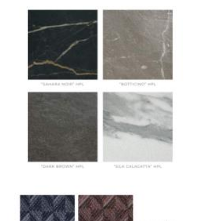
механических повреждений на всех этапах
маршрута.
Страхование груза
Все международные
поставки застрахованы в соответствии с
международными стандартами. Клиенты могут
выбрать дополнительное страхование для
критичных партий товара.