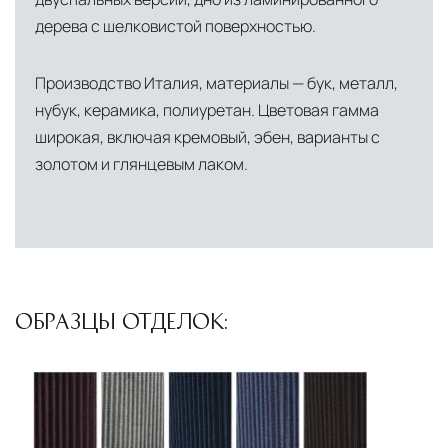
осуществляют разгрузку с применением
дерева с шелковистой поверхностью.
специального оборудования и техники
Подъём на этажи
— доставка мебели и
Производство Италия, материалы — бук, металл,
дверных блоков в квартиры и офисы с
нубук, керамика, полиуретан. Цветовая гамма
использованием лифтов или монтажных
широкая, включая кремовый, эбен, варианты с
средств
золотом и глянцевым лаком.
Распаковка и расстановка
— специалисты
распаковывают товар и устанавливают его в
указанное место
Вывоз упаковочного материала
— полная
ОБРАЗЦЫ ОТДЕЛОК:
очистка помещения от тары и упаковки
Гарантийная проверка
— осмотр товара на
предмет повреждений и дефектов при
доставке