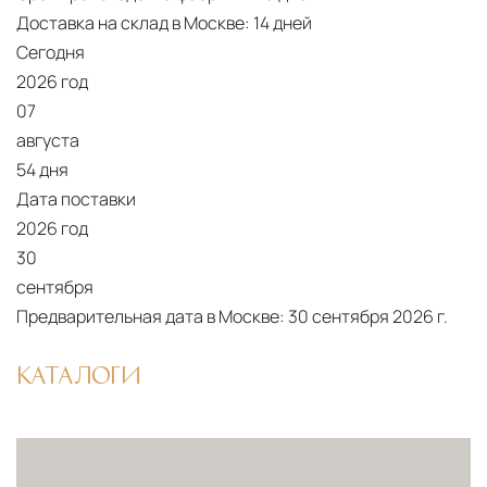
использованием лифтов или монтажных
Доставка на склад в Москве:
14 дней
средств
Сегодня
Распаковка и расстановка
— специалисты
2026 год
07
распаковывают товар и устанавливают его в
августа
указанное место
54 дня
Вывоз упаковочного материала
— полная
Дата поставки
очистка помещения от тары и упаковки
2026 год
Гарантийная проверка
— осмотр товара на
30
предмет повреждений и дефектов при
сентября
доставке
Предварительная дата в Москве:
30 сентября 2026 г.
Сроки доставки
Стандартная доставка по
КАТАЛОГИ
Москве осуществляется в течение 3-5 рабочих
дней. Для Московской области сроки зависят
от удалённости объекта и варьируются от 5 до
10 рабочих дней. Возможна срочная доставка