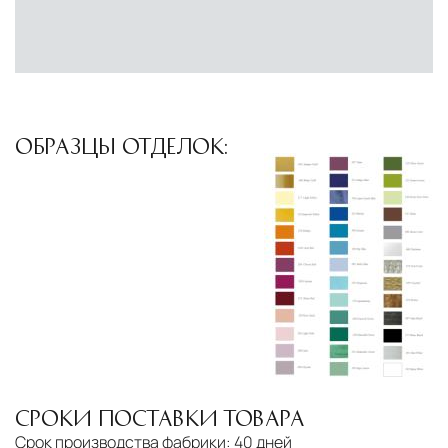
сеть партнёрских складов
Условия доставки по Москве и Московской
области
Для клиентов Москвы и МО предусмотрены
следующие услуги:
ОБРАЗЦЫ ОТДЕЛОК:
Доставка до адреса
— транспортировка
товара от нашего склада непосредственно к
месту назначения с соблюдением сроков
Профессиональная выгрузка
—
квалифицированные грузчики
осуществляют разгрузку с применением
специального оборудования и техники
Подъём на этажи
— доставка мебели и
СРОКИ ПОСТАВКИ ТОВАРА
дверных блоков в квартиры и офисы с
Срок производства фабрики:
40 дней