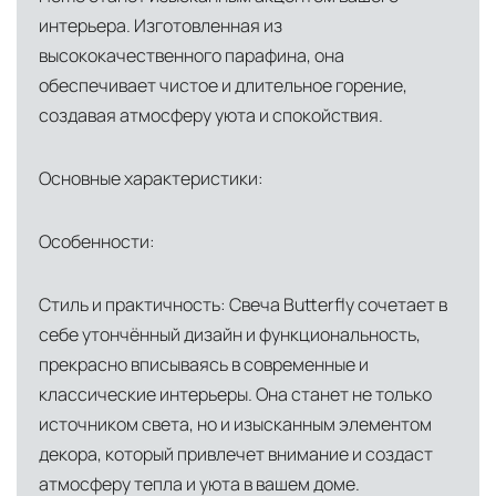
Глобальная сеть распределительных
интерьера. Изготовленная из
центров
высококачественного парафина, она
Помимо Москвы, мы располагаем
обеспечивает чистое и длительное горение,
логистическими узлами в ключевых
создавая атмосферу уюта и спокойствия.
международных хабах:
Основные характеристики:
Дубай, ОАЭ
— региональный центр для
Ближнего Востока и Азии
Особенности:
Кипр
— распределительная база для
Средиземноморского региона
Стиль и практичность: Свеча Butterfly сочетает в
себе утончённый дизайн и функциональность,
Лондон, Великобритания
—
прекрасно вписываясь в современные и
логистический хаб для европейского рынка
классические интерьеры. Она станет не только
США
— центр доставки для
источником света, но и изысканным элементом
североамериканского сегмента
декора, который привлечет внимание и создаст
Другие страны Европы
— расширенная
атмосферу тепла и уюта в вашем доме.