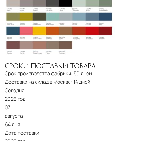
10 рабочих дней. Возможна срочная доставка
при наличии свободных логистических
ресурсов.
Управление логистикой и контроль
качества
Каждый заказ отслеживается в режиме
реального времени через систему GPS-
СРОКИ ПОСТАВКИ ТОВАРА
мониторинга. Наша команда логистических
Срок производства фабрики:
50 дней
специалистов с опытом работы в
Доставка на склад в Москве:
14 дней
международной доставке обеспечивает
Сегодня
полную сохранность груза, соблюдение
2026 год
температурного режима и защиту от
07
механических повреждений на всех этапах
августа
маршрута.
64 дня
Дата поставки
Страхование груза
Все международные