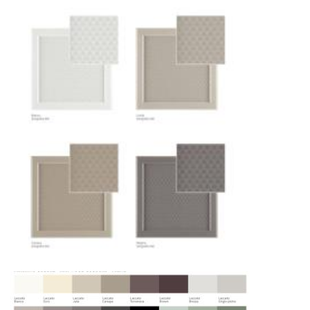
использованием лифтов или монтажных
средств
Распаковка и расстановка
— специалисты
распаковывают товар и устанавливают его в
указанное место
Вывоз упаковочного материала
— полная
очистка помещения от тары и упаковки
Гарантийная проверка
— осмотр товара на
предмет повреждений и дефектов при
доставке
Сроки доставки
Стандартная доставка по
Москве осуществляется в течение 3-5 рабочих
дней. Для Московской области сроки зависят
от удалённости объекта и варьируются от 5 до