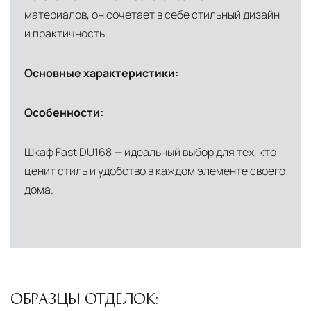
материалов, он сочетает в себе стильный дизайн
Глобальная сеть распределительных
и практичность.
центров
Помимо Москвы, мы располагаем
Основные характеристики:
логистическими узлами в ключевых
международных хабах:
Особенности:
Дубай, ОАЭ
— региональный центр для
Шкаф Fast DU168 — идеальный выбор для тех, кто
Ближнего Востока и Азии
ценит стиль и удобство в каждом элементе своего
Кипр
— распределительная база для
дома.
Средиземноморского региона
Лондон, Великобритания
—
логистический хаб для европейского рынка
США
— центр доставки для
североамериканского сегмента
ОБРАЗЦЫ ОТДЕЛОК: