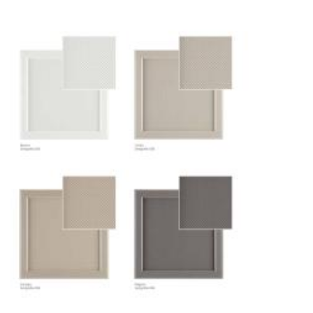
Другие страны Европы
— расширенная
сеть партнёрских складов
Условия доставки по Москве и Московской
области
Для клиентов Москвы и МО предусмотрены
следующие услуги:
Доставка до адреса
— транспортировка
товара от нашего склада непосредственно к
месту назначения с соблюдением сроков
Профессиональная выгрузка
—
квалифицированные грузчики
осуществляют разгрузку с применением
специального оборудования и техники
Подъём на этажи
— доставка мебели и
дверных блоков в квартиры и офисы с