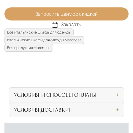
Запросить цену со скидкой
Заказать
Все итальянские шкафы для одежды
Итальянские шкафы для одежды Maronese
Вся продукция Maronese
УСЛОВИЯ И СПОСОБЫ ОПЛАТЫ
Наличными или банковской картой при
УСЛОВИЯ ДОСТАВКИ
личном посещении нашего салона
СОБСТВЕННАЯ ЛОГИСТИЧЕСКАЯ СЕТЬ И
Безналичная оплата по счёту для
УСЛОВИЯ ДОСТАВКИ
физических и юридических лиц