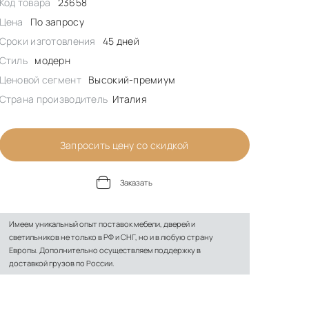
Код товара
23658
Цена
По запросу
Сроки изготовления
45 дней
Стиль
модерн
Ценовой сегмент
Высокий-премиум
Страна производитель
Италия
Запросить цену со скидкой
Заказать
Имеем уникальный опыт поставок мебели, дверей и
светильников не только в РФ и СНГ, но и в любую страну
Европы. Дополнительно осуществляем поддержку в
доставкой грузов по России.