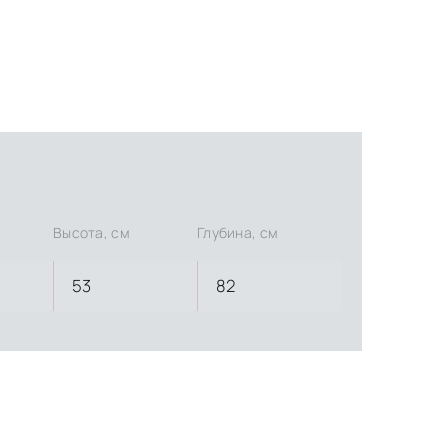
Высота, см
Глубина, см
53
82