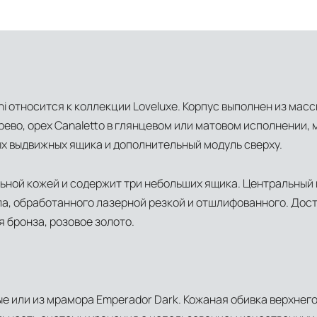
hi относится к коллекции Loveluxe. Корпус выполнен из мас
ево, орех Canaletto в глянцевом или матовом исполнении, 
ых выдвижных ящика и дополнительный модуль сверху.
ьной кожей и содержит три небольших ящика. Центральный 
ла, обработанного лазерной резкой и отшлифованного. Дос
 бронза, розовое золото.
ые или из мрамора Emperador Dark. Кожаная обивка верхнег