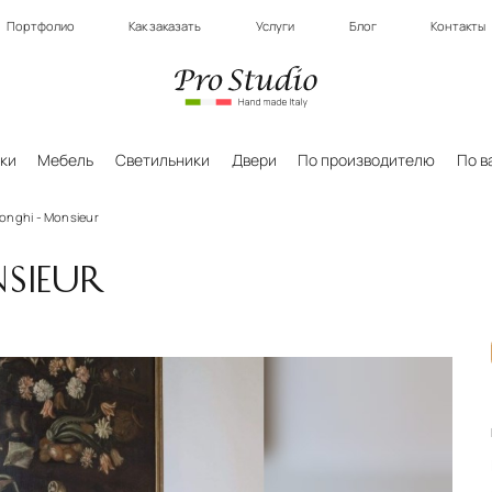
Портфолио
Как заказать
Услуги
Блог
Контакты
ки
Мебель
Светильники
Двери
По производителю
По в
onghi - Monsieur
SIEUR