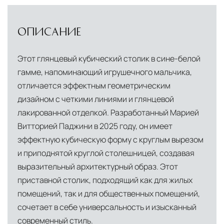
СОБСТВЕННАЯ ЛОГИСТИЧЕСКАЯ СЕТЬ И
Безналичная оплата по счёту для
УСЛОВИЯ ДОСТАВКИ
физических и юридических лиц
Прямая доставка из Европы
Наша компания
ОПИСАНИЕ
Дистанционная оплата по QR-коду через
владеет собственной логистической базой в
мобильное приложение банка
Италии, откуда осуществляется прямое
Этот глянцевый кубический столик в сине-белой
снабжение мебелью, дверными конструкциями
Индивидуальные условия для крупных
гамме, напоминающий игрушечного мальчика,
и осветительными приборами. Это позволяет
проектов, включая оплату по банковской
отличается эффектным геометрическим
нам гарантировать качество товара на всех
гарантии
дизайном с четкими линиями и глянцевой
этапах транспортировки и исключить
лакированной отделкой. Разработанный Марией
посредников.
Витторией Паджини в 2025 году, он имеет
эффектную кубическую форму с круглым вырезом
Собственные складские комплексы
Мы
и приподнятой круглой столешницей, создавая
располагаем принадлежащими нам
выразительный архитектурный образ. Этот
складскими объектами в Москве, где хранятся
приставной столик, подходящий как для жилых
товары в надлежащих климатических
помещений, так и для общественных помещений,
условиях. Наличие собственной
сочетает в себе универсальность и изысканный
инфраструктуры позволяет сократить сроки
современный стиль.