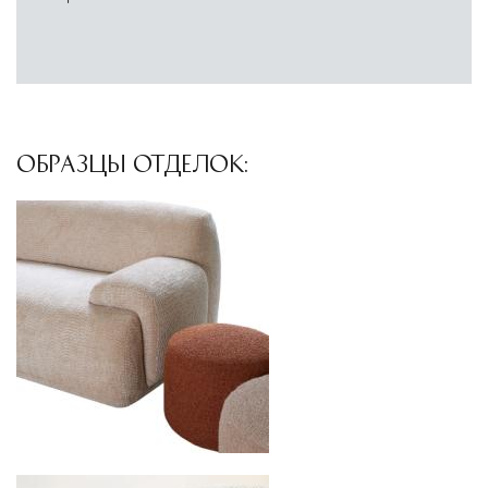
доставки и обеспечить полный контроль над
сохранностью продукции.
Глобальная сеть распределительных
центров
Помимо Москвы, мы располагаем
ОБРАЗЦЫ ОТДЕЛОК:
логистическими узлами в ключевых
международных хабах:
Дубай, ОАЭ
— региональный центр для
Ближнего Востока и Азии
Кипр
— распределительная база для
Средиземноморского региона
Лондон, Великобритания
—
логистический хаб для европейского рынка
США
— центр доставки для