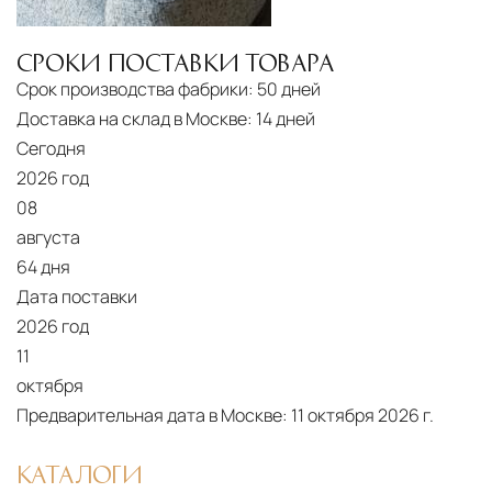
Подъём на этажи
— доставка мебели и
дверных блоков в квартиры и офисы с
СРОКИ ПОСТАВКИ ТОВАРА
использованием лифтов или монтажных
Срок производства фабрики:
50 дней
средств
Доставка на склад в Москве:
14 дней
Распаковка и расстановка
— специалисты
Сегодня
2026 год
распаковывают товар и устанавливают его в
08
указанное место
августа
Вывоз упаковочного материала
— полная
64 дня
очистка помещения от тары и упаковки
Дата поставки
Гарантийная проверка
— осмотр товара на
2026 год
предмет повреждений и дефектов при
11
доставке
октября
Предварительная дата в Москве:
11 октября 2026 г.
Сроки доставки
Стандартная доставка по
Москве осуществляется в течение 3-5 рабочих
КАТАЛОГИ