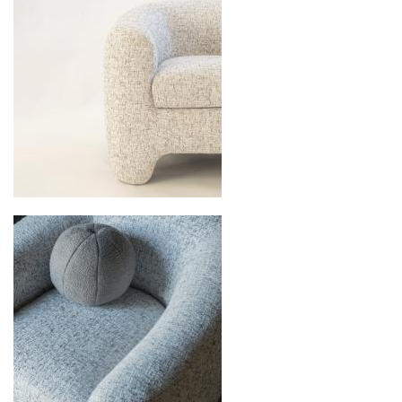
североамериканского сегмента
Другие страны Европы
— расширенная
сеть партнёрских складов
Условия доставки по Москве и Московской
области
Для клиентов Москвы и МО предусмотрены
следующие услуги:
Доставка до адреса
— транспортировка
товара от нашего склада непосредственно к
месту назначения с соблюдением сроков
Профессиональная выгрузка
—
квалифицированные грузчики
осуществляют разгрузку с применением
специального оборудования и техники