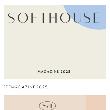
PDF
M A G A Z I N E 2 0 2 5