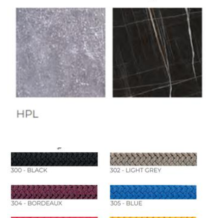
Другие страны Европы
— расширенная
сеть партнёрских складов
Условия доставки по Москве и Московской
области
Для клиентов Москвы и МО предусмотрены
следующие услуги:
Доставка до адреса
— транспортировка
товара от нашего склада непосредственно к
месту назначения с соблюдением сроков
Профессиональная выгрузка
—
квалифицированные грузчики
осуществляют разгрузку с применением
специального оборудования и техники
Подъём на этажи
— доставка мебели и