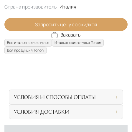
Страна производитель
Италия
Запросить цену со скидкой
Заказать
Все итальянские стулья
Итальянские стулья Tonon
Вся продукция Tonon
УСЛОВИЯ И СПОСОБЫ ОПЛАТЫ
Наличными или банковской картой при
УСЛОВИЯ ДОСТАВКИ
личном посещении нашего салона
СОБСТВЕННАЯ ЛОГИСТИЧЕСКАЯ СЕТЬ И
Безналичная оплата по счёту для
УСЛОВИЯ ДОСТАВКИ