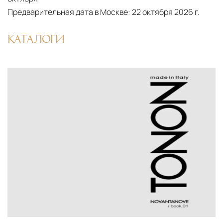
Предварительная дата в Москве:
22 октября 2026 г.
10 рабочих дней. Возможна срочная доставка
при наличии свободных логистических
КАТАЛОГИ
ресурсов.
Управление логистикой и контроль
качества
Каждый заказ отслеживается в режиме
реального времени через систему GPS-
мониторинга. Наша команда логистических
специалистов с опытом работы в
международной доставке обеспечивает
полную сохранность груза, соблюдение
температурного режима и защиту от
механических повреждений на всех этапах
маршрута.
Страхование груза
Все международные