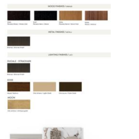
североамериканского сегмента
Другие страны Европы
— расширенная
сеть партнёрских складов
Условия доставки по Москве и Московской
области
Для клиентов Москвы и МО предусмотрены
следующие услуги:
Доставка до адреса
— транспортировка
товара от нашего склада непосредственно к
месту назначения с соблюдением сроков
Профессиональная выгрузка
—
квалифицированные грузчики
осуществляют разгрузку с применением
специального оборудования и техники