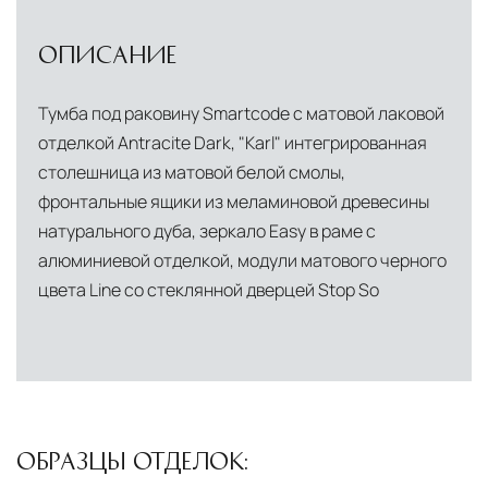
доставки и обеспечить полный контроль над
сохранностью продукции.
ОПИСАНИЕ
Глобальная сеть распределительных
центров
Тумба под раковину Smartcode с матовой лаковой
Помимо Москвы, мы располагаем
отделкой Antracite Dark, "Karl" интегрированная
логистическими узлами в ключевых
столешница из матовой белой смолы,
международных хабах:
фронтальные ящики из меламиновой древесины
натурального дуба, зеркало Easy в раме с
Дубай, ОАЭ
— региональный центр для
алюминиевой отделкой, модули матового черного
Ближнего Востока и Азии
цвета Line со стеклянной дверцей Stop So
Кипр
— распределительная база для
Средиземноморского региона
Лондон, Великобритания
—
логистический хаб для европейского рынка
ОБРАЗЦЫ ОТДЕЛОК:
США
— центр доставки для