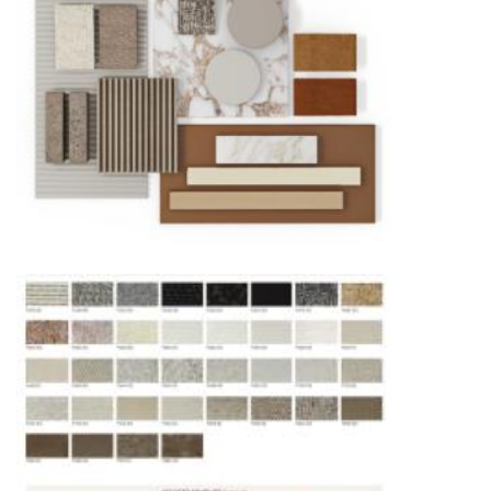
Подъём на этажи
— доставка мебели и
дверных блоков в квартиры и офисы с
использованием лифтов или монтажных
средств
Распаковка и расстановка
— специалисты
распаковывают товар и устанавливают его в
указанное место
Вывоз упаковочного материала
— полная
очистка помещения от тары и упаковки
Гарантийная проверка
— осмотр товара на
предмет повреждений и дефектов при
доставке
Сроки доставки
Стандартная доставка по
Москве осуществляется в течение 3-5 рабочих
дней. Для Московской области сроки зависят