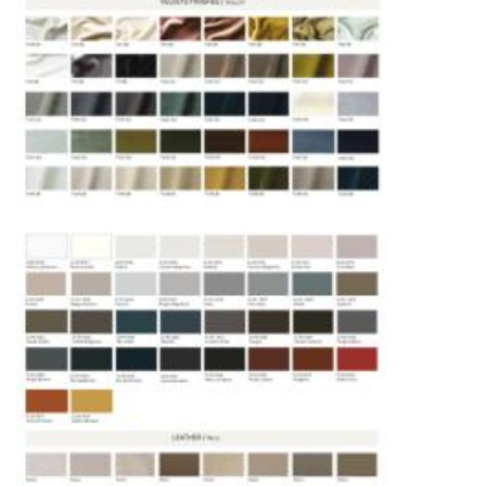
от удалённости объекта и варьируются от 5 до
10 рабочих дней. Возможна срочная доставка
при наличии свободных логистических
ресурсов.
Управление логистикой и контроль
качества
Каждый заказ отслеживается в режиме
реального времени через систему GPS-
мониторинга. Наша команда логистических
специалистов с опытом работы в
международной доставке обеспечивает
полную сохранность груза, соблюдение
температурного режима и защиту от
механических повреждений на всех этапах
маршрута.