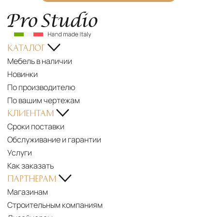
-
LIGHT
OF
КАТАЛОГ
ITALY
Мебель в наличии
EUROLUCE
Новинки
LIGHT
По производителю
OF
По вашим чертежам
ITALY
КЛИЕНТАМ
-
Сроки поставки
BORA
PDF
Обслуживание и гарантии
FORMAT
New
Услуги
SHOWROOM
collection
Как заказать
-
2023
ПАРТНЕРАМ
EUROLUCE
Магазинам
LIGHT
Строительным компаниям
OF