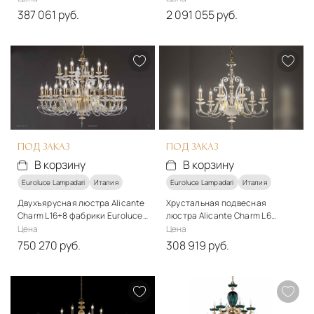
387 061 руб.
2 091 055 руб.
Стиль
Стиль
классический
классический
Подробнее
Подробнее
В корзину
В корзину
ПОД ЗАКАЗ
ПОД ЗАКАЗ
В корзину
В корзину
Euroluce Lampadari
Италия
Euroluce Lampadari
Италия
Двухъярусная люстра Alicante
Хрустальная подвесная
Charm L16+8 фабрики Euroluce
люстра Alicante Charm L6
- Elegance
фабрики Euroluce - Elegance
Цена
Цена
750 270 руб.
308 919 руб.
Стиль
Стиль
классический
классический
Материалы
Материалы
Металл, стекло
Металл, стекло