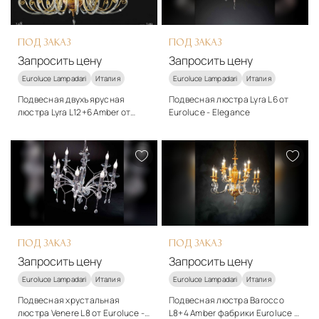
ПОД ЗАКАЗ
ПОД ЗАКАЗ
Запросить цену
Запросить цену
Euroluce Lampadari
Италия
Euroluce Lampadari
Италия
Подвесная двухъярусная
Подвесная люстра Lyra L6 от
люстра Lyra L12+6 Amber от
Euroluce - Elegance
Euroluce - Elegance
Стиль
Стиль
классический
классический
Подробнее
Подробнее
Запросить цену
Запросить цену
ПОД ЗАКАЗ
ПОД ЗАКАЗ
Запросить цену
Запросить цену
Euroluce Lampadari
Италия
Euroluce Lampadari
Италия
Подвесная хрустальная
Подвесная люстра Barocco
люстра Venere L8 от Euroluce -
L8+4 Amber фабрики Euroluce -