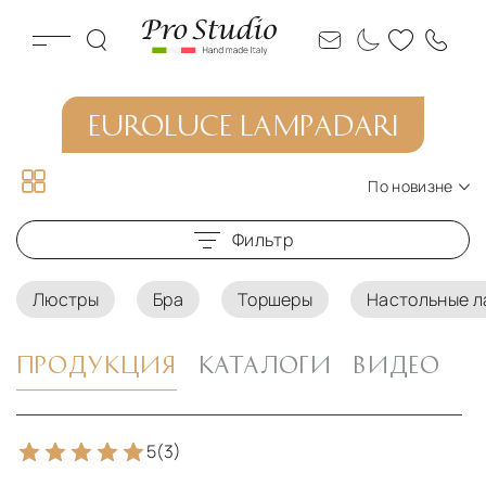
EUROLUCE LAMPADARI
По новизне
По новизне
Фильтр
По цене по возрастанию
По цене по убыванию
Люстры
Бра
Торшеры
Настольные 
ПРОДУКЦИЯ
КАТАЛОГИ
ВИДЕО
5
(3)