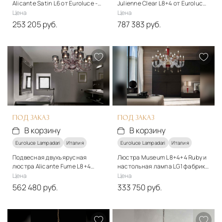
Alicante Satin L6 от Euroluce -
Julienne Clear L8+4 от Euroluce
Elegance
- Elegance
Цена
Цена
253 205 руб.
787 383 руб.
Стиль
Стиль
классический
классический
Подробнее
Подробнее
В корзину
В корзину
ПОД ЗАКАЗ
ПОД ЗАКАЗ
В корзину
В корзину
Euroluce Lampadari
Италия
Euroluce Lampadari
Италия
Подвесная двухъярусная
Люстра Museum L8+4+4 Ruby и
люстра Alicante Fume L8+4
настольная лампа LG1 фабрики
shade от Euroluce - Elegance
Euroluce - Elegance
Цена
Цена
562 480 руб.
333 750 руб.
Стиль
Стиль
классический
классический