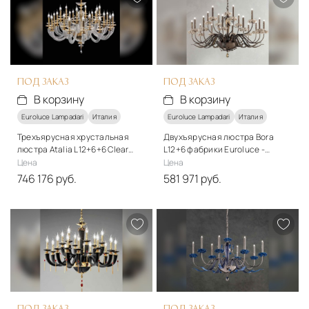
Подробнее
Подробнее
В корзину
В корзину
ПОД ЗАКАЗ
ПОД ЗАКАЗ
В корзину
В корзину
Euroluce Lampadari
Италия
Euroluce Lampadari
Италия
Трехъярусная хрустальная
Двухъярусная люстра Bora
люстра Atalia L12+6+6 Clear
L12+6 фабрики Euroluce -
фабрики Euroluce - Elegance
Elegance
Цена
Цена
746 176 руб.
581 971 руб.
Стиль
Стиль
классический
классический
Подробнее
Подробнее
В корзину
В корзину
ПОД ЗАКАЗ
ПОД ЗАКАЗ