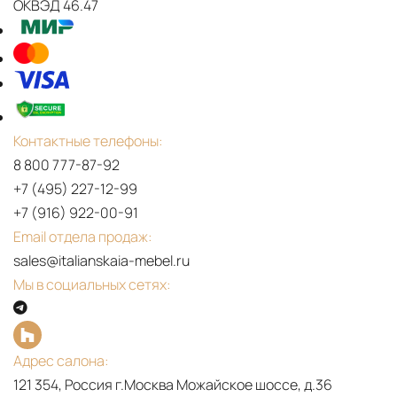
ОКВЭД 46.47
Контактные телефоны:
8 800 777-87-92
+7 (495) 227-12-99
PDF
+7 (916) 922-00-91
TXXNTY
Email отдела продаж:
2023
sales@italianskaia-mebel.ru
Мы в социальных сетях:
Адрес салона:
121 354, Россия г.Москва Можайское шоссе, д.36