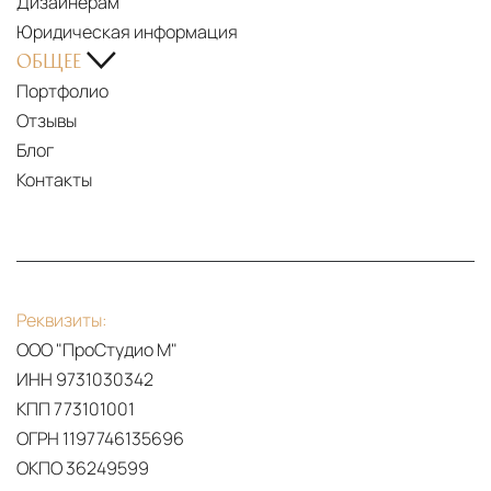
Дизайнерам
ITALY
Юридическая информация
ОБЩЕЕ
Портфолио
Отзывы
Блог
Контакты
PDF
Twenty
Реквизиты:
collection
ООО "ПроСтудио М"
2023
ИНН 9731030342
КПП 773101001
ОГРН 1197746135696
ОКПО 36249599