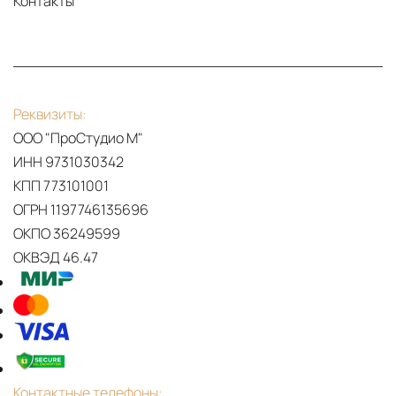
Контакты
PDF
Twenty
Реквизиты:
collection
ООО "ПроСтудио М"
2023
ИНН 9731030342
КПП 773101001
ОГРН 1197746135696
ОКПО 36249599
ОКВЭД 46.47
Контактные телефоны: