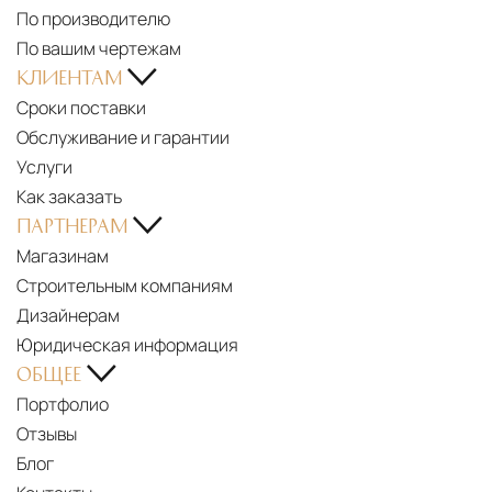
По производителю
OF
По вашим чертежам
ITALY
КЛИЕНТАМ
-
Сроки поставки
BORA
PDF
Обслуживание и гарантии
FORMAT
New
Услуги
SHOWROOM
collection
Как заказать
-
2023
ПАРТНЕРАМ
EUROLUCE
Магазинам
LIGHT
Строительным компаниям
OF
Дизайнерам
ITALY
Юридическая информация
ОБЩЕЕ
Портфолио
Отзывы
Блог