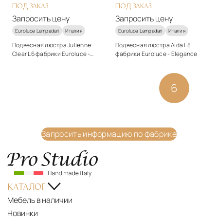
ПОД ЗАКАЗ
ПОД ЗАКАЗ
Запросить цену
Запросить цену
Euroluce Lampadari
Италия
Euroluce Lampadari
Италия
Подвесная люстра Julienne
Подвесная люстра Aida L8
Clear L6 фабрики Euroluce -
фабрики Euroluce - Elegance
Elegance
Стиль
Стиль
классический
классический
1
2
3
4
5
6
7
Подробнее
Подробнее
Запросить цену
Запросить цену
EUROLUCE
Запросить информацию по фабрике
LAMPADARI
-
LIGHT
OF
КАТАЛОГ
ITALY
Мебель в наличии
EUROLUCE
Новинки
LIGHT