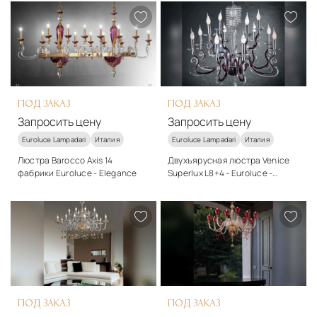
ПОД ЗАКАЗ
ПОД ЗАКАЗ
Запросить цену
Запросить цену
Euroluce Lampadari
Италия
Euroluce Lampadari
Италия
Люстра Barocco Axis 14
Двухъярусная люстра Venice
фабрики Euroluce - Elegance
Superlux L8+4 - Euroluce -
Elegance
Стиль
Стиль
классический
классический
Подробнее
Подробнее
Запросить цену
Запросить цену
ПОД ЗАКАЗ
ПОД ЗАКАЗ