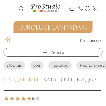
EUROLUCE LAMPADARI
По новизне
По новизне
Фильтр
По цене по возрастанию
По цене по убыванию
Люстры
Бра
Торшеры
Настольные 
ПРОДУКЦИЯ
КАТАЛОГИ
ВИДЕО
5
(3)