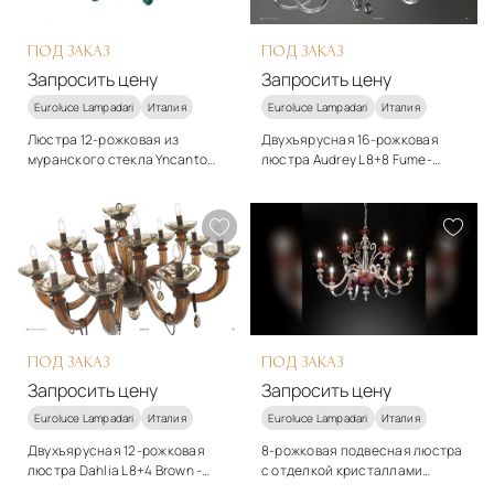
ПОД ЗАКАЗ
ПОД ЗАКАЗ
Запросить цену
Запросить цену
Euroluce Lampadari
Италия
Euroluce Lampadari
Италия
Люстра 12-рожковая из
Двухъярусная 16-рожковая
муранского стекла Yncanto
люстра Audrey L8+8 Fume-
L6+6 Green - Euroluce
Euroluce
Стиль
Стиль
арт-деко
арт-деко
Подробнее
Подробнее
Запросить цену
Запросить цену
ПОД ЗАКАЗ
ПОД ЗАКАЗ
Запросить цену
Запросить цену
Euroluce Lampadari
Италия
Euroluce Lampadari
Италия
Двухъярусная 12-рожковая
8-рожковая подвесная люстра
люстра Dahlia L8+4 Brown -
с отделкой кристаллами
Euroluce
Perseo L8 от Euroluce -
Стиль
Стиль