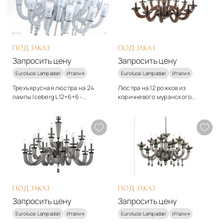
Запросить цену
Запросить цену
ПОД ЗАКАЗ
ПОД ЗАКАЗ
Запросить цену
Запросить цену
Euroluce Lampadari
Италия
Euroluce Lampadari
Италия
Трехъярусная люстра на 24
Люстра на 12 рожков из
лампы Iceberg L12+6+6 -
коричневого муранского
Euroluce
стекла Olympia L12
Стиль
Стиль
Marrone/Brown - Euroluce
арт-деко
арт-деко
Подробнее
Подробнее
Запросить цену
Запросить цену
ПОД ЗАКАЗ
ПОД ЗАКАЗ
Запросить цену
Запросить цену
Euroluce Lampadari
Италия
Euroluce Lampadari
Италия