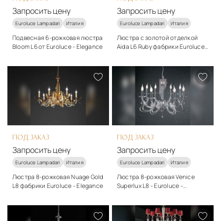
Запросить цену
Запросить цену
Euroluce Lampadari
Италия
Euroluce Lampadari
Италия
Подвесная 6-рожковая люстра
Люстра с золотой отделкой
Bloom L6 от Euroluce - Elegance
Aida L6 Ruby фабрики Euroluce -
Elegance
Стиль
Стиль
классический
классический
Подробнее
Подробнее
Запросить цену
Запросить цену
ПОД ЗАКАЗ
ПОД ЗАКАЗ
Запросить цену
Запросить цену
Euroluce Lampadari
Италия
Euroluce Lampadari
Италия
Люстра 8-рожковая Nuage Gold
Люстра 8-рожковая Venice
L8 фабрики Euroluce - Elegance
Superlux L8 - Euroluce -
Elegance
Стиль
Стиль
классический
классический