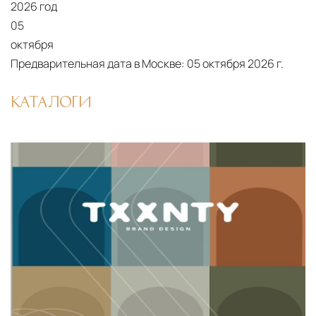
2026 год
от удалённости объекта и варьируются от 5 до
05
10 рабочих дней. Возможна срочная доставка
октября
при наличии свободных логистических
Предварительная дата в Москве:
05 октября 2026 г.
ресурсов.
КАТАЛОГИ
Управление логистикой и контроль
качества
Каждый заказ отслеживается в режиме
реального времени через систему GPS-
мониторинга. Наша команда логистических
специалистов с опытом работы в
международной доставке обеспечивает
полную сохранность груза, соблюдение
температурного режима и защиту от
механических повреждений на всех этапах
маршрута.