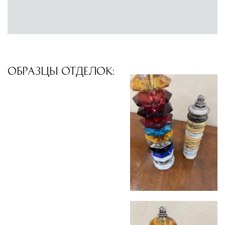
североамериканского сегмента
Другие страны Европы
— расширенная
сеть партнёрских складов
Условия доставки по Москве и Московской
области
ОБРАЗЦЫ ОТДЕЛОК:
Для клиентов Москвы и МО предусмотрены
следующие услуги:
Доставка до адреса
— транспортировка
товара от нашего склада непосредственно к
месту назначения с соблюдением сроков
Профессиональная выгрузка
—
квалифицированные грузчики
осуществляют разгрузку с применением
специального оборудования и техники