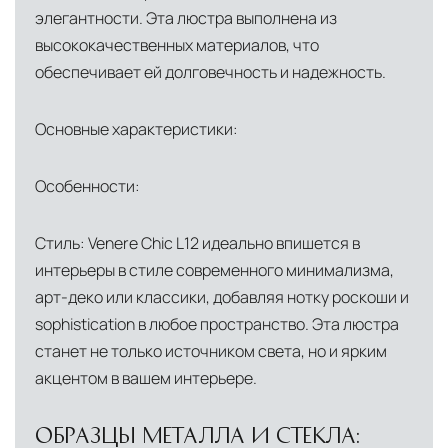
доставки и обеспечить полный контроль над
элегантности. Эта люстра выполнена из
сохранностью продукции.
высококачественных материалов, что
обеспечивает ей долговечность и надежность.
Глобальная сеть распределительных
центров
Помимо Москвы, мы располагаем
Основные характеристики:
логистическими узлами в ключевых
международных хабах:
Особенности:
Дубай, ОАЭ
— региональный центр для
Стиль: Venere Chic L12 идеально впишется в
Ближнего Востока и Азии
интерьеры в стиле современного минимализма,
Кипр
— распределительная база для
арт-деко или классики, добавляя нотку роскоши и
Средиземноморского региона
sophistication в любое пространство. Эта люстра
станет не только источником света, но и ярким
Лондон, Великобритания
—
акцентом в вашем интерьере.
логистический хаб для европейского рынка
США
— центр доставки для
ОБРАЗЦЫ МЕТАЛЛА И СТЕКЛА: