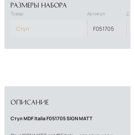
РАЗМЕРЫ НАБОРА
Товар
Артикул
Дли
Стул
F051705
ОПИСАНИЕ
Стул MDF Italia F051705 SIGN MATT