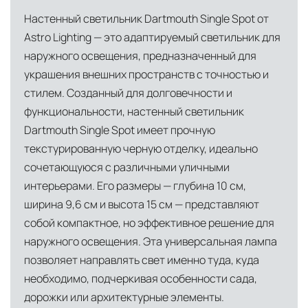
мобильное приложение банка
Италии, откуда осуществляется прямое
Настенный светильник Dartmouth Single Spot от
снабжение мебелью, дверными конструкциями
Индивидуальные условия для крупных
Astro Lighting — это адаптируемый светильник для
и осветительными приборами. Это позволяет
проектов, включая оплату по банковской
наружного освещения, предназначенный для
нам гарантировать качество товара на всех
гарантии
украшения внешних пространств с точностью и
этапах транспортировки и исключить
стилем. Созданный для долговечности и
посредников.
функциональности, настенный светильник
Dartmouth Single Spot имеет прочную
Собственные складские комплексы
Мы
текстурированную черную отделку, идеально
располагаем принадлежащими нам
сочетающуюся с различными уличными
складскими объектами в Москве, где хранятся
интерьерами. Его размеры — глубина 10 см,
товары в надлежащих климатических
ширина 9,6 см и высота 15 см — представляют
условиях. Наличие собственной
собой компактное, но эффективное решение для
инфраструктуры позволяет сократить сроки
наружного освещения. Эта универсальная лампа
доставки и обеспечить полный контроль над
позволяет направлять свет именно туда, куда
сохранностью продукции.
необходимо, подчеркивая особенности сада,
дорожки или архитектурные элементы.
Глобальная сеть распределительных