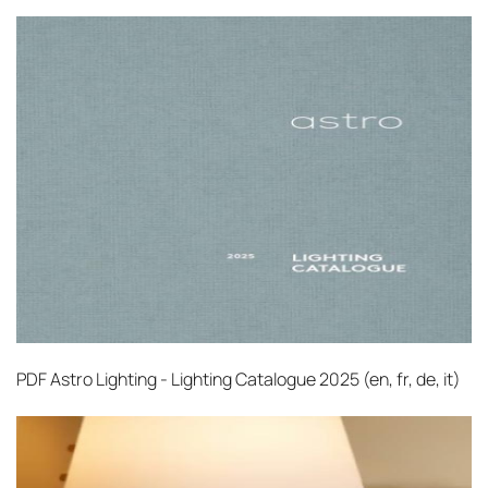
ресурсов.
Управление логистикой и контроль
качества
Каждый заказ отслеживается в режиме
реального времени через систему GPS-
мониторинга. Наша команда логистических
специалистов с опытом работы в
международной доставке обеспечивает
полную сохранность груза, соблюдение
температурного режима и защиту от
механических повреждений на всех этапах
маршрута.
PDF
Astro Lighting - Lighting Catalogue 2025 (en, fr, de, it)‎
Страхование груза
Все международные
поставки застрахованы в соответствии с
международными стандартами. Клиенты могут