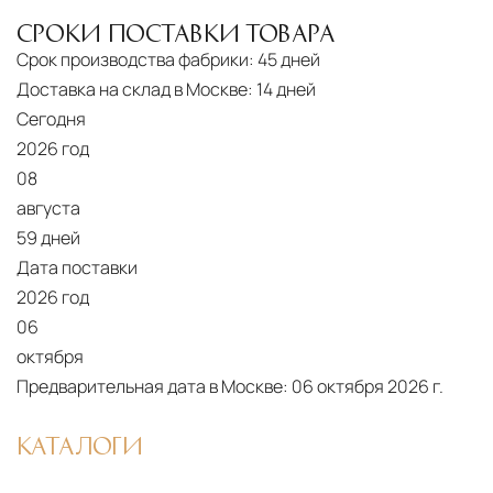
средств
СРОКИ ПОСТАВКИ ТОВАРА
Распаковка и расстановка
— специалисты
Срок производства фабрики:
45 дней
распаковывают товар и устанавливают его в
Доставка на склад в Москве:
14 дней
указанное место
Сегодня
2026 год
Вывоз упаковочного материала
— полная
08
очистка помещения от тары и упаковки
августа
Гарантийная проверка
— осмотр товара на
59 дней
предмет повреждений и дефектов при
Дата поставки
доставке
2026 год
06
Сроки доставки
Стандартная доставка по
октября
Москве осуществляется в течение 3-5 рабочих
Предварительная дата в Москве:
06 октября 2026 г.
дней. Для Московской области сроки зависят
от удалённости объекта и варьируются от 5 до
КАТАЛОГИ
10 рабочих дней. Возможна срочная доставка
при наличии свободных логистических