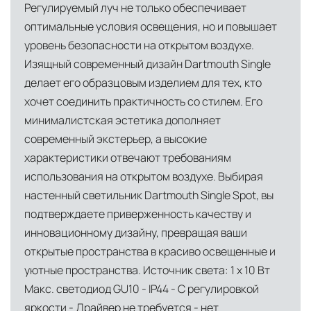
Регулируемый луч не только обеспечивает
центров
оптимальные условия освещения, но и повышает
Помимо Москвы, мы располагаем
уровень безопасности на открытом воздухе.
логистическими узлами в ключевых
Изящный современный дизайн Dartmouth Single
международных хабах:
делает его образцовым изделием для тех, кто
Дубай, ОАЭ
— региональный центр для
хочет соединить практичность со стилем. Его
минималистская эстетика дополняет
Ближнего Востока и Азии
современный экстерьер, а высокие
Кипр
— распределительная база для
характеристики отвечают требованиям
Средиземноморского региона
использования на открытом воздухе. Выбирая
Лондон, Великобритания
—
настенный светильник Dartmouth Single Spot, вы
логистический хаб для европейского рынка
подтверждаете приверженность качеству и
инновационному дизайну, превращая ваши
США
— центр доставки для
открытые пространства в красиво освещенные и
североамериканского сегмента
уютные пространства. Источник света: 1 x 10 Вт
Другие страны Европы
— расширенная
Макс. светодиод GU10 - IP44 - С регулировкой
сеть партнёрских складов
яркости - Драйвер не требуется - нет