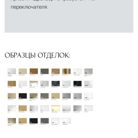
переключателя.
Условия доставки по Москве и Московской
области
Для клиентов Москвы и МО предусмотрены
следующие услуги:
Доставка до адреса
— транспортировка
ОБРАЗЦЫ ОТДЕЛОК:
товара от нашего склада непосредственно к
месту назначения с соблюдением сроков
Профессиональная выгрузка
—
квалифицированные грузчики
осуществляют разгрузку с применением
специального оборудования и техники
Подъём на этажи
— доставка мебели и
дверных блоков в квартиры и офисы с
использованием лифтов или монтажных