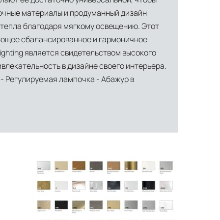
рочные материалы и продуманный дизайн
 тепла благодаря мягкому освещению. Этот
вающее сбалансированное и гармоничное
ighting является свидетельством высокого
ивлекательность в дизайне своего интерьера.
I - Регулируемая лампочка - Абажур в
ти объекта и варьируются от 5 до 10 рабочих дней. Возможна
манда логистических специалистов с опытом работы в
 всех этапах маршрута.
льное страхование для критичных партий товара.