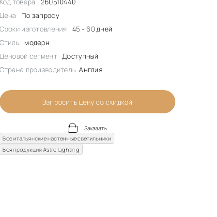
Код товара
260510440
Цена
По запросу
Сроки изготовления
45 - 60 дней
Стиль
модерн
Ценовой сегмент
Доступный
Страна производитель
Англия
Запросить цену со скидкой
Заказать
Все итальянские настенные светильники
Вся продукция Astro Lighting