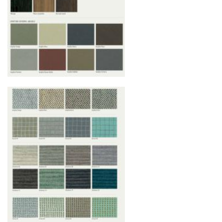
ресурсов.
Управление логистикой и контроль
качества
Каждый заказ отслеживается в режиме
реального времени через систему GPS-
мониторинга. Наша команда логистических
специалистов с опытом работы в
международной доставке обеспечивает
полную сохранность груза, соблюдение
температурного режима и защиту от
механических повреждений на всех этапах
маршрута.
Страхование груза
Все международные
поставки застрахованы в соответствии с
международными стандартами. Клиенты могут