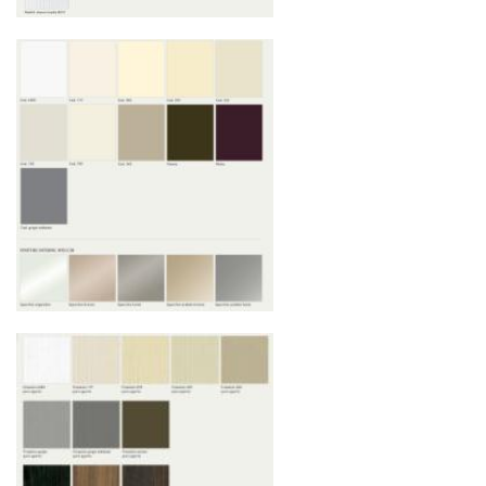
средств
Распаковка и расстановка
— специалисты
распаковывают товар и устанавливают его в
указанное место
Вывоз упаковочного материала
— полная
очистка помещения от тары и упаковки
Гарантийная проверка
— осмотр товара на
предмет повреждений и дефектов при
доставке
Сроки доставки
Стандартная доставка по
Москве осуществляется в течение 3-5 рабочих
дней. Для Московской области сроки зависят
от удалённости объекта и варьируются от 5 до
10 рабочих дней. Возможна срочная доставка
при наличии свободных логистических