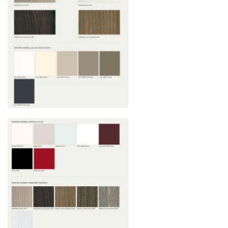
Условия доставки по Москве и Московской
области
Для клиентов Москвы и МО предусмотрены
следующие услуги:
Доставка до адреса
— транспортировка
товара от нашего склада непосредственно к
месту назначения с соблюдением сроков
Профессиональная выгрузка
—
квалифицированные грузчики
осуществляют разгрузку с применением
специального оборудования и техники
Подъём на этажи
— доставка мебели и
дверных блоков в квартиры и офисы с
использованием лифтов или монтажных