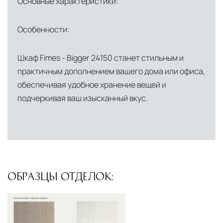
Основные характеристики:
центров
Помимо Москвы, мы располагаем
Особенности:
логистическими узлами в ключевых
международных хабах:
Шкаф Fimes - Bigger 24150 станет стильным и
практичным дополнением вашего дома или офиса,
Дубай, ОАЭ
— региональный центр для
обеспечивая удобное хранение вещей и
Ближнего Востока и Азии
подчеркивая ваш изысканный вкус.
Кипр
— распределительная база для
Средиземноморского региона
Лондон, Великобритания
—
логистический хаб для европейского рынка
США
— центр доставки для
ОБРАЗЦЫ ОТДЕЛОК:
североамериканского сегмента
Другие страны Европы
— расширенная
сеть партнёрских складов