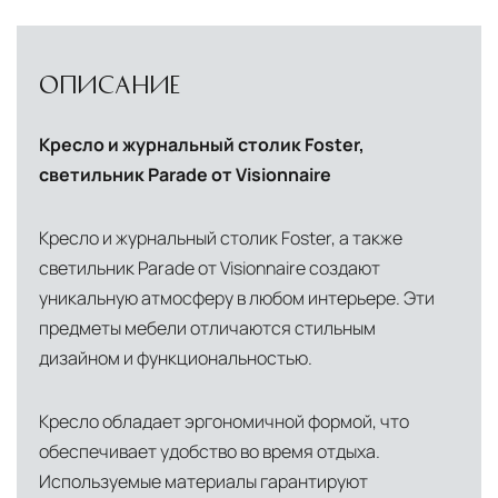
инфраструктуры позволяет сократить сроки
доставки и обеспечить полный контроль над
сохранностью продукции.
ОПИСАНИЕ
Глобальная сеть распределительных
Кресло и журнальный столик Foster,
центров
светильник Parade от Visionnaire
Помимо Москвы, мы располагаем
логистическими узлами в ключевых
Кресло и журнальный столик Foster, а также
международных хабах:
светильник Parade от Visionnaire создают
уникальную атмосферу в любом интерьере. Эти
Дубай, ОАЭ
— региональный центр для
предметы мебели отличаются стильным
Ближнего Востока и Азии
дизайном и функциональностью.
Кипр
— распределительная база для
Средиземноморского региона
Кресло обладает эргономичной формой, что
Лондон, Великобритания
—
обеспечивает удобство во время отдыха.
Используемые материалы гарантируют
логистический хаб для европейского рынка