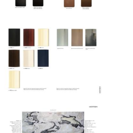
Москве осуществляется в течение 3-5 рабочих
дней. Для Московской области сроки зависят
от удалённости объекта и варьируются от 5 до
10 рабочих дней. Возможна срочная доставка
при наличии свободных логистических
ресурсов.
Управление логистикой и контроль
качества
Каждый заказ отслеживается в режиме
реального времени через систему GPS-
мониторинга. Наша команда логистических
специалистов с опытом работы в
международной доставке обеспечивает
полную сохранность груза, соблюдение
температурного режима и защиту от
механических повреждений на всех этапах