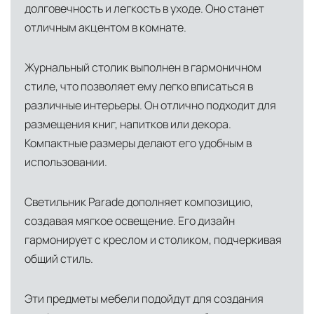
долговечность и легкость в уходе. Оно станет
США
— центр доставки для
отличным акцентом в комнате.
североамериканского сегмента
Другие страны Европы
— расширенная
Журнальный столик выполнен в гармоничном
сеть партнёрских складов
стиле, что позволяет ему легко вписаться в
различные интерьеры. Он отлично подходит для
Условия доставки по Москве и Московской
размещения книг, напитков или декора.
области
Компактные размеры делают его удобным в
Для клиентов Москвы и МО предусмотрены
использовании.
следующие услуги:
Светильник Parade дополняет композицию,
Доставка до адреса
— транспортировка
создавая мягкое освещение. Его дизайн
товара от нашего склада непосредственно к
гармонирует с креслом и столиком, подчеркивая
месту назначения с соблюдением сроков
общий стиль.
Профессиональная выгрузка
—
квалифицированные грузчики
Эти предметы мебели подойдут для создания
осуществляют разгрузку с применением