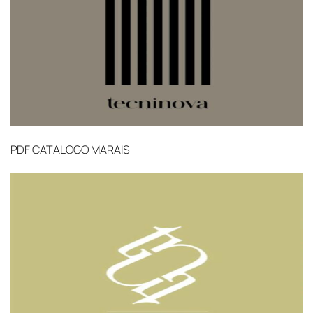
от удалённости объекта и варьируются от 5 до
10 рабочих дней. Возможна срочная доставка
при наличии свободных логистических
ресурсов.
Управление логистикой и контроль
качества
Каждый заказ отслеживается в режиме
PDF
CATALOGO MARAIS
реального времени через систему GPS-
мониторинга. Наша команда логистических
специалистов с опытом работы в
международной доставке обеспечивает
полную сохранность груза, соблюдение
температурного режима и защиту от
механических повреждений на всех этапах
маршрута.