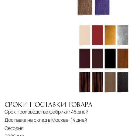
североамериканского сегмента
Другие страны Европы
— расширенная
сеть партнёрских складов
Условия доставки по Москве и Московской
области
Для клиентов Москвы и МО предусмотрены
следующие услуги:
Доставка до адреса
— транспортировка
товара от нашего склада непосредственно к
месту назначения с соблюдением сроков
Профессиональная выгрузка
—
СРОКИ ПОСТАВКИ ТОВАРА
квалифицированные грузчики
Срок производства фабрики:
45 дней
осуществляют разгрузку с применением
Доставка на склад в Москве:
14 дней
специального оборудования и техники
Сегодня