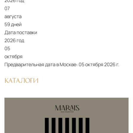
2026 год
Подъём на этажи
— доставка мебели и
07
дверных блоков в квартиры и офисы с
августа
использованием лифтов или монтажных
59 дней
средств
Дата поставки
Распаковка и расстановка
— специалисты
2026 год
распаковывают товар и устанавливают его в
05
указанное место
октября
Предварительная дата в Москве:
05 октября 2026 г.
Вывоз упаковочного материала
— полная
очистка помещения от тары и упаковки
КАТАЛОГИ
Гарантийная проверка
— осмотр товара на
предмет повреждений и дефектов при
доставке
Сроки доставки
Стандартная доставка по
Москве осуществляется в течение 3-5 рабочих
дней. Для Московской области сроки зависят