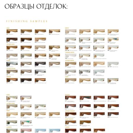
специального оборудования и техники
ОБРАЗЦЫ ОТДЕЛОК:
Подъём на этажи
— доставка мебели и
дверных блоков в квартиры и офисы с
использованием лифтов или монтажных
средств
Распаковка и расстановка
— специалисты
распаковывают товар и устанавливают его в
указанное место
Вывоз упаковочного материала
— полная
очистка помещения от тары и упаковки
Гарантийная проверка
— осмотр товара на
предмет повреждений и дефектов при
доставке
Сроки доставки
Стандартная доставка по