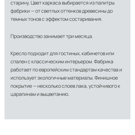
старину. Цвет каркаса выбирается из палитры
США
— центр доставки для
фабрики — от светлых оттенков древесины до
североамериканского сегмента
темных тонов с эффектом состаривания.
Другие страны Европы
— расширенная
сеть партнёрских складов
Производство занимает три месяца.
Условия доставки по Москве и Московской
Кресло подходит для гостиных, кабинетов или
области
спален с классическим интерьером. Фабрика
Для клиентов Москвы и МО предусмотрены
работает по европейским стандартам качества и
следующие услуги:
использует экологичные материалы. Финишное
покрытие — несколько слоев лака, устойчивого к
Доставка до адреса
— транспортировка
царапинам и выцветанию.
товара от нашего склада непосредственно к
месту назначения с соблюдением сроков
Профессиональная выгрузка
—
квалифицированные грузчики
осуществляют разгрузку с применением