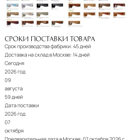
Москве осуществляется в течение 3-5 рабочих
дней. Для Московской области сроки зависят
от удалённости объекта и варьируются от 5 до
10 рабочих дней. Возможна срочная доставка
СРОКИ ПОСТАВКИ ТОВАРА
при наличии свободных логистических
Срок производства фабрики:
45 дней
ресурсов.
Доставка на склад в Москве:
14 дней
Управление логистикой и контроль
Сегодня
качества
2026 год
Каждый заказ отслеживается в режиме
09
реального времени через систему GPS-
августа
мониторинга. Наша команда логистических
59 дней
специалистов с опытом работы в
Дата поставки
международной доставке обеспечивает
2026 год
полную сохранность груза, соблюдение
07
температурного режима и защиту от
октября
механических повреждений на всех этапах
Предварительная дата в Москве:
07 октября 2026 г.