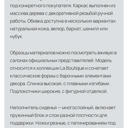
под конкретного покупателя. Каркас выполнен из
инфраструктуры позволяет сократить сроки
массива дерева с декоративной резьбой ручной
доставки и обеспечить полный контроль над
работы. Обивка доступна в нескольких вариантах:
сохранностью продукции.
натуральная кожа, велюр, бархат, шенилл или
Глобальная сеть распределительных
нубук.
центров
Помимо Москвы, мы располагаем
Образцы материалов можно посмотреть вживую в
логистическими узлами в ключевых
салонах официальных представителей. Модель
международных хабах:
относится к коллекции La Boutique и сочетает
классические формы с барочными элементами
Дубай, ОАЭ
— региональный центр для
декора. Спинка высокая, с плавными изгибами.
Ближнего Востока и Азии
Подлокотники широкие, с фигурной отделкой.
Кипр
— распределительная база для
Средиземноморского региона
Наполнитель сиденья — многослойный, включает
пружинный блок и слои разной плотности для
Лондон, Великобритания
—
поддержки. Ножки резные, с патинированием под
логистический хаб для европейского рынка