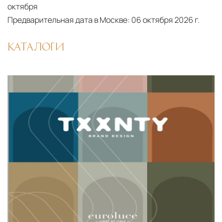
Подъём на этажи
— доставка мебели и
октября
дверных блоков в квартиры и офисы с
Предварительная дата в Москве:
06 октября 2026 г.
использованием лифтов или монтажных
средств
КАТАЛОГИ
Распаковка и расстановка
— специалисты
распаковывают товар и устанавливают его в
указанное место
Вывоз упаковочного материала
— полная
очистка помещения от тары и упаковки
Гарантийная проверка
— осмотр товара на
предмет повреждений и дефектов при
доставке
Сроки доставки
Стандартная доставка по
Москве осуществляется в течение 3-5 рабочих
дней. Для Московской области сроки зависят