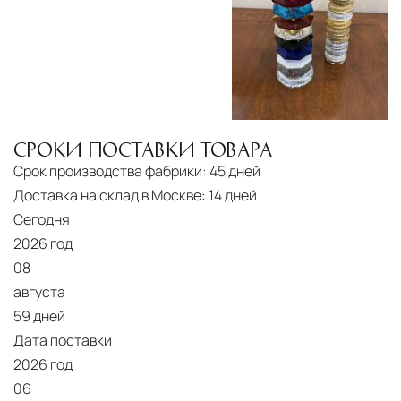
североамериканского сегмента
Другие страны Европы
— расширенная
сеть партнёрских складов
Условия доставки по Москве и Московской
области
Для клиентов Москвы и МО предусмотрены
СРОКИ ПОСТАВКИ ТОВАРА
Срок производства фабрики:
45 дней
следующие услуги:
Доставка на склад в Москве:
14 дней
Доставка до адреса
— транспортировка
Сегодня
товара от нашего склада непосредственно к
2026 год
месту назначения с соблюдением сроков
08
августа
Профессиональная выгрузка
—
59 дней
квалифицированные грузчики
Дата поставки
осуществляют разгрузку с применением
2026 год
специального оборудования и техники
06