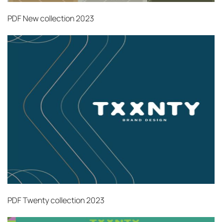
от удалённости объекта и варьируются от 5 до
PDF
New collection 2023
10 рабочих дней. Возможна срочная доставка
при наличии свободных логистических
ресурсов.
Управление логистикой и контроль
качества
Каждый заказ отслеживается в режиме
реального времени через систему GPS-
мониторинга. Наша команда логистических
специалистов с опытом работы в
международной доставке обеспечивает
полную сохранность груза, соблюдение
температурного режима и защиту от
механических повреждений на всех этапах
PDF
Twenty collection 2023
маршрута.