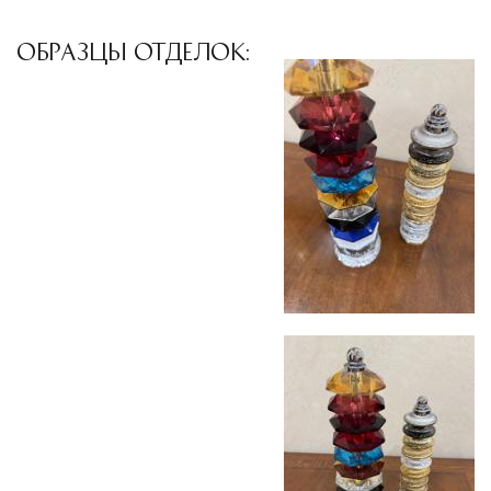
сохранностью продукции.
ОБРАЗЦЫ ОТДЕЛОК:
Глобальная сеть распределительных
центров
Помимо Москвы, мы располагаем
логистическими узлами в ключевых
международных хабах:
Дубай, ОАЭ
— региональный центр для
Ближнего Востока и Азии
Кипр
— распределительная база для
Средиземноморского региона
Лондон, Великобритания
—
логистический хаб для европейского рынка
США
— центр доставки для
североамериканского сегмента