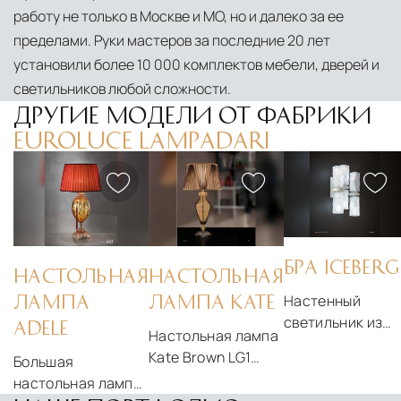
работу не только в Москве и МО, но и далеко за ее
пределами. Руки мастеров за последние 20 лет
установили более 10 000 комплектов мебели, дверей и
светильников любой сложности.
ДРУГИЕ МОДЕЛИ ОТ ФАБРИКИ
EUROLUCE LAMPADARI
БРА ICEBERG
НАСТОЛЬНАЯ
НАСТОЛЬНАЯ
Настенный
ЛАМПА
ЛАМПА KATE
светильник из
ADELE
Настольная лампа
сатинированног
Kate Brown LG1
Большая
стекла Iceberg
фабрики Euroluce -
настольная лампа
A6- Euroluce
Elegance