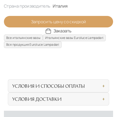
Страна производитель
Италия
Запросить цену со скидкой
Заказать
Все итальянские вазы
Итальянские вазы Euroluce Lampadari
Вся продукция Euroluce Lampadari
УСЛОВИЯ И СПОСОБЫ ОПЛАТЫ
Наличными или банковской картой при
УСЛОВИЯ ДОСТАВКИ
личном посещении нашего салона
СОБСТВЕННАЯ ЛОГИСТИЧЕСКАЯ СЕТЬ И
Безналичная оплата по счёту для
УСЛОВИЯ ДОСТАВКИ