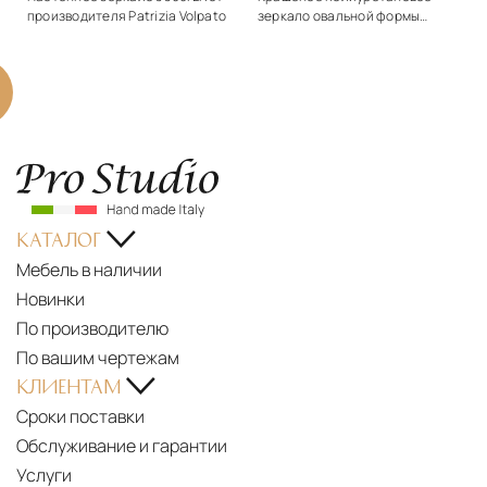
производителя Patrizia Volpato
зеркало овальной формы
Target Point - Pleasure
Подробнее
Подробнее
Запросить цену
Запросить цену
4
5
6
7
8
9
КАТАЛОГ
Мебель в наличии
Новинки
По производителю
По вашим чертежам
КЛИЕНТАМ
Сроки поставки
Обслуживание и гарантии
Услуги