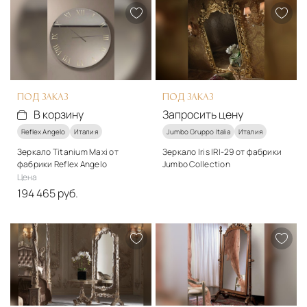
В корзину
ПОД ЗАКАЗ
ПОД ЗАКАЗ
В корзину
Запросить цену
Reflex Angelo
Италия
Jumbo Gruppo Italia
Италия
Зеркало Titanium Maxi от
Зеркало Iris IRI-29 от фабрики
фабрики Reflex Angelo
Jumbo Collection
Цена
Подробнее
194 465 руб.
Запросить цену
Подробнее
В корзину