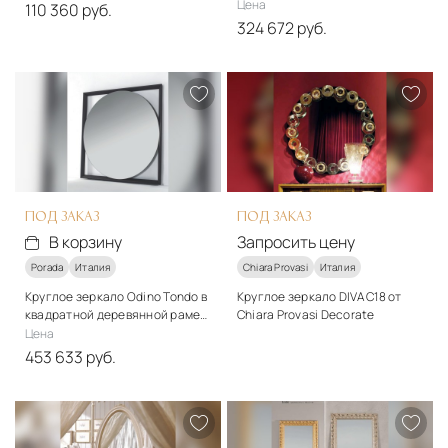
ясеня Porada
Цена
110 360 руб.
324 672 руб.
Подробнее
Материалы
Дерево, зеркало
В корзину
Подробнее
В корзину
ПОД ЗАКАЗ
ПОД ЗАКАЗ
В корзину
Запросить цену
Porada
Италия
Chiara Provasi
Италия
Круглое зеркало Odino Tondo в
Круглое зеркало DIVA C18 от
квадратной деревянной раме
Chiara Provasi Decorate
Porada
Цена
Подробнее
453 633 руб.
Запросить цену
Материалы
Дерево, зеркало
Подробнее