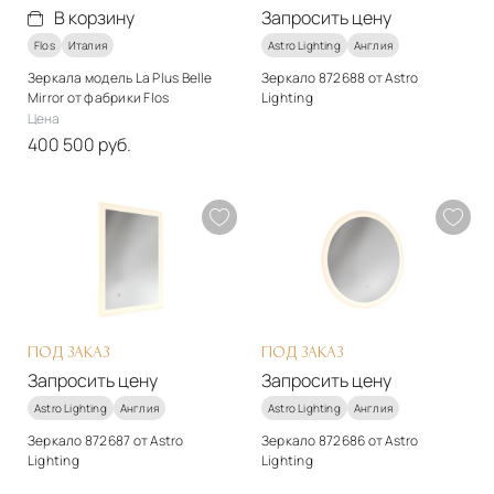
В корзину
Запросить цену
Flos
Италия
Astro Lighting
Англия
Зеркала модель La Plus Belle
Зеркало 872688 от Astro
Mirror от фабрики Flos
Lighting
Цена
Подробнее
400 500 руб.
Запросить цену
Материалы
Металл, стекло
Подробнее
В корзину
ПОД ЗАКАЗ
ПОД ЗАКАЗ
Запросить цену
Запросить цену
Astro Lighting
Англия
Astro Lighting
Англия
Зеркало 872687 от Astro
Зеркало 872686 от Astro
Lighting
Lighting