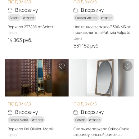
ПОД ЗАКАЗ
ПОД ЗАКАЗ
В корзину
В корзину
Seletti
Италия
Patrizia Volpato
Италия
Зеркало 237886 от Seletti
Настенное зеркало 3300/MR от
производителя Patrizia Volpato
Цена
Цена
14 863 руб.
531 152 руб.
Материалы
Материалы
Медь, Стекло
Стекло, металл
Подробнее
Подробнее
В корзину
В корзину
ПОД ЗАКАЗ
ПОД ЗАКАЗ
В корзину
В корзину
Olivieri Mobili
Италия
Porada
Италия
Зеркало Kal Olivieri Mobili
Овальное зеркало Odino Ovale
в прямоугольной раме из
Цена