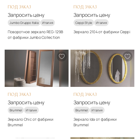
ПОД ЗАКАЗ
ПОД ЗАКАЗ
Запросить цену
Запросить цену
Jumbo Gruppo Italia
Италия
Ceppi Style
Италия
Поворотное зеркало REG-129B
Зеркало 2104 от фабрики Ceppi
от фабрики Jumbo Collection
Подробнее
Подробнее
Запросить цену
Запросить цену
ПОД ЗАКАЗ
ПОД ЗАКАЗ
Запросить цену
Запросить цену
Brummel
Италия
Brummel
Италия
Зеркало Chic от фабрики
Зеркало Ida от фабрики
Brummel
Brummel
Подробнее
Подробнее