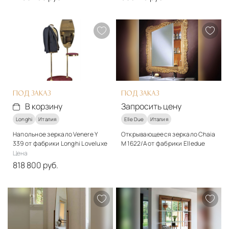
Материалы
Материалы
Ткань, металл
Зеркало
Подробнее
Подробнее
В корзину
В корзину
ПОД ЗАКАЗ
ПОД ЗАКАЗ
В корзину
Запросить цену
Longhi
Италия
Elle Due
Италия
Напольное зеркало Venere Y
Открывающееся зеркало Chaia
339 от фабрики Longhi Loveluxe
M 1622/A от фабрики Elledue
Цена
Подробнее
818 800 руб.
Запросить цену
Материалы
Металл, ткань
Подробнее
В корзину