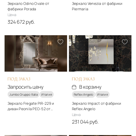
Зеркало Odino Ovale от
Зеркало Venezia от фабрики
фабрики Porada
Piermaria
Цена
Подробнее
324 672 руб.
Запросить цену
Материалы
Дерево, зеркало
Подробнее
В корзину
ПОД ЗАКАЗ
ПОД ЗАКАЗ
Запросить цену
В корзину
Jumbo Gruppo Italia
Италия
Reflex Angelo
Италия
Зеркало Fregate PIR-229 и
Зеркало Impact от фабрики
диван Peonila PEO-52 от
Reflex Angelo
фабрики Jumbo Collection
Цена
Подробнее
231 044 руб.
Запросить цену
Подробнее