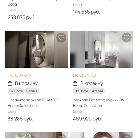
Dooq
Цена
Цена
144 536 руб.
238 075 руб.
Материалы
Стекло
Подробнее
В корзину
Подробнее
В корзину
ПОД ЗАКАЗ
ПОД ЗАКАЗ
В корзину
В корзину
DV Home
Италия
DV Home
Италия
Овальное зеркало FORM DV
Зеркало Bent от фабрики DV
Home Collection
Home Collection
Цена
Цена
33 286 руб.
469 920 руб.
Материалы
Материалы
Металл, стекло
Металл, стекло