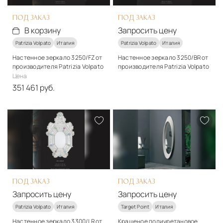
ПОД ЗАКАЗ
ПОД ЗАКАЗ
В корзину
Запросить цену
Patrizia Volpato
Италия
Patrizia Volpato
Италия
Настенное зеркало 3250/FZ от
Настенное зеркало 3250/BR от
производителя Patrizia Volpato
производителя Patrizia Volpato
Цена
Подробнее
351 461 руб.
Запросить цену
Материалы
Стекло, металл
Подробнее
В корзину
ПОД ЗАКАЗ
ПОД ЗАКАЗ
Запросить цену
Запросить цену
Patrizia Volpato
Италия
Target Point
Италия
Настенное зеркало 3300/LR от
Крашеное полиуретановое