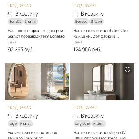
ПОД ЗАКАЗ
ПОД ЗАКАЗ
В корзину
В корзину
Bonaldo
Италия
Bonaldo
Италия
Настенное зеркало с декором
Настенное зеркало Lake Lake
Sign от производителя Bonaldo
72 и Lake 52 от фабрики
Bonaldo
Цена
Цена
92 293 руб.
124 956 руб.
Материалы
Подробнее
Металл, зеркало
В корзину
Подробнее
В корзину
ПОД ЗАКАЗ
ПОД ЗАКАЗ
В корзину
В корзину
Lago
Италия
Luigi Volpi
Италия
Ассиметричное настенное
Настенное зеркало Aspen LV-
зеркало Era 2591 от
51008 от производителя Luigi