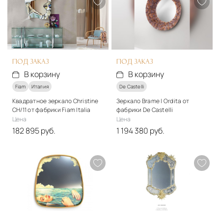
Подробнее
Подробнее
В корзину
В корзину
ПОД ЗАКАЗ
ПОД ЗАКАЗ
В корзину
В корзину
Fiam
Италия
De Castelli
Квадратное зеркало Christine
Зеркало Brame | Ordita от
CH/11 от фабрики Fiam Italia
фабрики De Castelli
Цена
Цена
182 895 руб.
1 194 380 руб.
Материалы
Подробнее
Металл, стекло
В корзину
Подробнее
В корзину