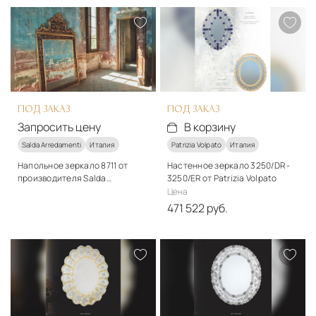
Металл
Стекло
Подробнее
Подробнее
В корзину
В корзину
ПОД ЗАКАЗ
ПОД ЗАКАЗ
Запросить цену
В корзину
Salda Arredamenti
Италия
Patrizia Volpato
Италия
Напольное зеркало 8711 от
Настенное зеркало 3250/DR -
производителя Salda
3250/ER от Patrizia Volpato
Arredamenti
Цена
Подробнее
471 522 руб.
Запросить цену
Материалы
Стекло, металл
Подробнее
В корзину