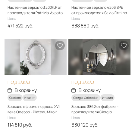
Настенное зеркало 3200/LR от
Настенное зеркало 4206 SPE
производителя Patrizia Volpato
от производителя Savio Firmino
Цена
Цена
471 522 руб.
688 860 руб.
Материалы
Материалы
Стекло, металл
Зеркало, дерево
Подробнее
Подробнее
В корзину
В корзину
ПОД ЗАКАЗ
ПОД ЗАКАЗ
В корзину
В корзину
Qeeboo
Италия
Giorgio Collection
Италия
Зеркало в форме подноса XVII
Зеркало 3862 от фабрики-
века Qeeboo - Plateau Miroir
производителя Giorgio
Collection
Цена
Цена
114 810 руб.
630 120 руб.
Материалы
Материалы