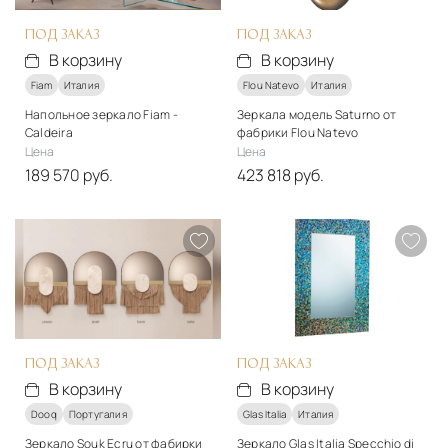
ПОД ЗАКАЗ
ПОД ЗАКАЗ
В корзину
В корзину
Fiam
Италия
Flou Natevo
Италия
Напольное зеркало Fiam -
Зеркала модель Saturno от
Caldeira
фабрики Flou Natevo
Цена
Цена
189 570 руб.
423 818 руб.
Подробнее
Подробнее
В корзину
В корзину
ПОД ЗАКАЗ
ПОД ЗАКАЗ
В корзину
В корзину
Dooq
Португалия
Glas Italia
Италия
Зеркало Souk Ecru от фабирки
Зеркало Glas Italia Specchio di