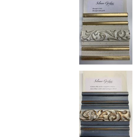
Подъём на этажи
— доставка мебели и
дверных блоков в квартиры и офисы с
использованием лифтов или монтажных
средств
Распаковка и расстановка
— специалисты
распаковывают товар и устанавливают его в
указанное место
Вывоз упаковочного материала
— полная
очистка помещения от тары и упаковки
Гарантийная проверка
— осмотр товара на
предмет повреждений и дефектов при
доставке
Сроки доставки
Стандартная доставка по
Москве осуществляется в течение 3-5 рабочих