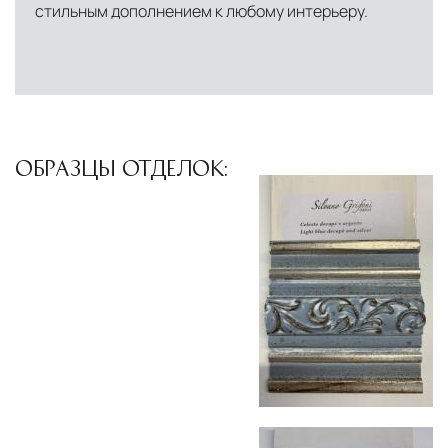
стильным дополнением к любому интерьеру.
североамериканского сегмента
Другие страны Европы
— расширенная
сеть партнёрских складов
Условия доставки по Москве и Московской
области
ОБРАЗЦЫ ОТДЕЛОК:
Для клиентов Москвы и МО предусмотрены
следующие услуги:
Доставка до адреса
— транспортировка
товара от нашего склада непосредственно к
месту назначения с соблюдением сроков
Профессиональная выгрузка
—
квалифицированные грузчики
осуществляют разгрузку с применением
специального оборудования и техники