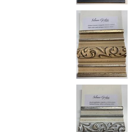
дней. Для Московской области сроки зависят
от удалённости объекта и варьируются от 5 до
10 рабочих дней. Возможна срочная доставка
при наличии свободных логистических
ресурсов.
Управление логистикой и контроль
качества
Каждый заказ отслеживается в режиме
реального времени через систему GPS-
мониторинга. Наша команда логистических
специалистов с опытом работы в
международной доставке обеспечивает
полную сохранность груза, соблюдение
температурного режима и защиту от
механических повреждений на всех этапах
маршрута.