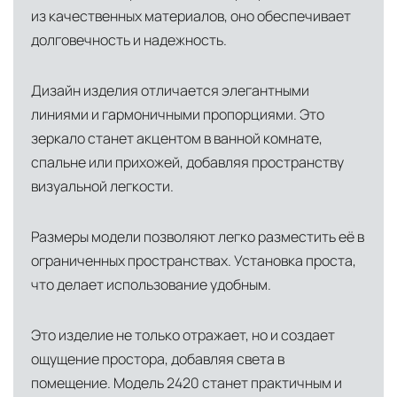
из качественных материалов, оно обеспечивает
доставки и обеспечить полный контроль над
долговечность и надежность.
сохранностью продукции.
Глобальная сеть распределительных
Дизайн изделия отличается элегантными
центров
линиями и гармоничными пропорциями. Это
Помимо Москвы, мы располагаем
зеркало станет акцентом в ванной комнате,
логистическими узлами в ключевых
спальне или прихожей, добавляя пространству
международных хабах:
визуальной легкости.
Дубай, ОАЭ
— региональный центр для
Размеры модели позволяют легко разместить её в
Ближнего Востока и Азии
ограниченных пространствах. Установка проста,
Кипр
— распределительная база для
что делает использование удобным.
Средиземноморского региона
Лондон, Великобритания
—
Это изделие не только отражает, но и создает
ощущение простора, добавляя света в
логистический хаб для европейского рынка
помещение. Модель 2420 станет практичным и
США
— центр доставки для