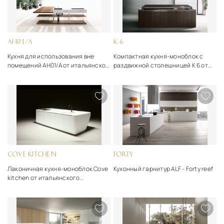
AH01/A
K 6
Кухня для использования вне
Компактная кухня-моноблок с
помещений AH01/A от итальянской
раздвижной столешницей K 6 от
фабрики Boffi
фабрики Boffi
COVE KITCHEN
FORTY
Лаконичная кухня-моноблок Cove
Кухонный гарнитур ALF - Forty reef
kitchen от итальянского
производителя Boffi