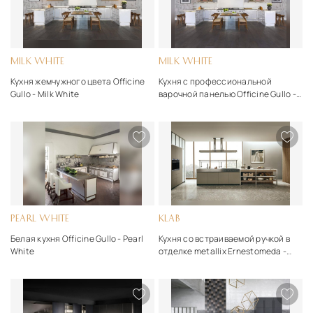
MILK WHITE
MILK WHITE
Кухня жемчужного цвета Officine
Кухня с профессиональной
Gullo - Milk White
варочной панелью Officine Gullo -
Milk White
PEARL WHITE
KLAB
Белая кухня Officine Gullo - Pearl
Кухня со встраиваемой ручкой в
White
отделке metallix Ernestomeda -
Klab