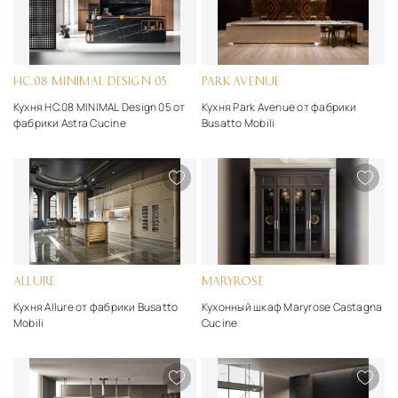
HC.08 MINIMAL DESIGN 05
PARK AVENUE
Кухня HC.08 MINIMAL Design 05 от
Кухня Park Avenue от фабрики
фабрики Astra Cucine
Busatto Mobili
ALLURE
MARYROSE
Кухня Allure от фабрики Busatto
Кухонный шкаф Maryrose Castagna
Mobili
Cucine