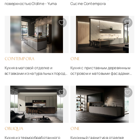
поверхностью Oldline - Yuma
Cucine Contempora
CONTEMPORA
ONE
Кухня в матовой отделке и
Кухня с приставным деревянным
вставками из натуральных пород
островом и матовыми фасадами
дерева Aster Cucine Contempora
Ernestomeda - One
OBLIQUA
ONE
Кухня из термообработанного
Кухонный гарнитур в отделке