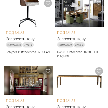
Подробнее
Подробнее
Запросить цену
Запросить цену
ПОД ЗАКАЗ
ПОД ЗАКАЗ
Запросить цену
Запросить цену
L'Ottocento
Италия
L'Ottocento
Италия
Табурет L'Ottocento SG262CAN
Кухни L'Ottocento CANALETTO-
KITCHEN
Стиль
Стиль
арт-деко
модерн
Подробнее
Подробнее
Запросить цену
Запросить цену
ПОД ЗАКАЗ
ПОД ЗАКАЗ
Запросить цену
Запросить цену