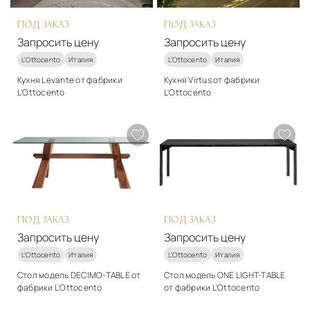
ПОД ЗАКАЗ
ПОД ЗАКАЗ
Запросить цену
Запросить цену
L'Ottocento
Италия
L'Ottocento
Италия
Кухня Levante от фабрики
Кухня Virtus от фабрики
L'Ottocento
L'Ottocento
Стиль
Стиль
арт-деко
модерн
Подробнее
Подробнее
Запросить цену
Запросить цену
ПОД ЗАКАЗ
ПОД ЗАКАЗ
Запросить цену
Запросить цену
L'Ottocento
Италия
L'Ottocento
Италия
Стол модель DECIMO-TABLE от
Стол модель ONE LIGHT-TABLE
фабрики L'Ottocento
от фабрики L'Ottocento
Стиль
Стиль