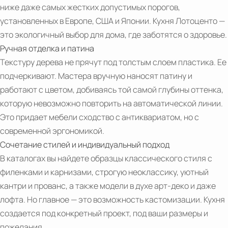
ниже даже самых жестких допустимых порогов,
установленных в Европе, США и Японии. Кухня Лотоценто —
это экологичный выбор для дома, где заботятся о здоровье.
Ручная отделка и патина
Текстуру дерева не прячут под толстым слоем пластика. Ее
подчеркивают. Мастера вручную наносят патину и
работают с цветом, добиваясь той самой глубины оттенка,
которую невозможно повторить на автоматической линии.
Это придает мебели сходство с антиквариатом, но с
современной эргономикой.
Сочетание стилей и индивидуальный подход
В каталогах вы найдете образцы классического стиля с
PDF
филенками и карнизами, строгую неоклассику, уютный
Archetipo
кантри и прованс, а также модели в духе арт-деко и даже
(it,
лофта. Но главное — это возможность кастомизации. Кухня
en)‎
создается под конкретный проект, под ваши размеры и
пожелания.