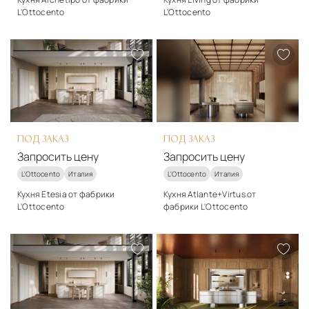
L'Ottocento
L'Ottocento
Стиль
Стиль
арт-деко
классический
Подробнее
Подробнее
Запросить цену
Запросить цену
ПОД ЗАКАЗ
ПОД ЗАКАЗ
Запросить цену
Запросить цену
L'Ottocento
Италия
L'Ottocento
Италия
Кухня Etesia от фабрики
Кухня Atlante+Virtus от
L'Ottocento
фабрики L'Ottocento
Стиль
Стиль
арт-деко
арт-деко
Подробнее
Подробнее
Запросить цену
Запросить цену