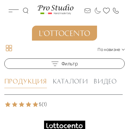
L'OTTOCENTO
По новизне
По новизне
Фильтр
По цене по возрастанию
По цене по убыванию
ПРОДУКЦИЯ
КАТАЛОГИ
ВИДЕО
5
(1)