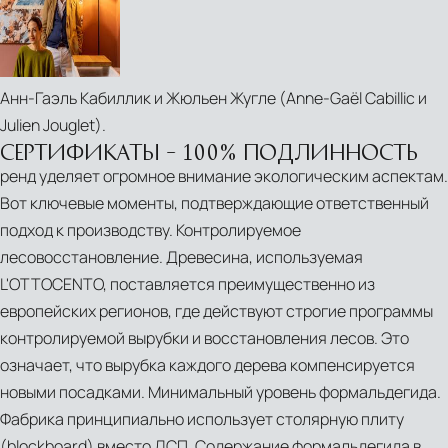
en)‎
Анн-Гаэль Кабиллик и Жюльен Жугле (Anne-Gaël Cabillic и
Julien Jouglet).
СЕРТИФИКАТЫ – 100% ПОДЛИННОСТЬ
ренд уделяет огромное внимание экологическим аспектам.
Вот ключевые моменты, подтверждающие ответственный
подход к производству. Контролируемое
лесовосстановление. Древесина, используемая
L'OTTOCENTO, поставляется преимущественно из
европейских регионов, где действуют строгие программы
контролируемой вырубки и восстановления лесов. Это
означает, что вырубка каждого дерева компенсируется
новыми посадками. Минимальный уровень формальдегида.
Фабрика принципиально использует столярную плиту
(blockboard) вместо ДСП. Содержание формальдегида в