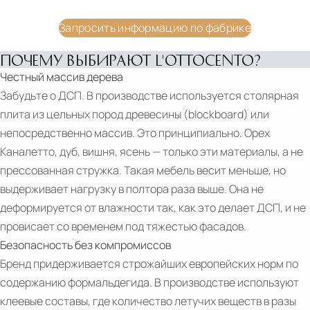
арт-деко
арт-деко
INTERIOR
Материалы
Материалы
Запросить информацию по фабрике
DESIGN
Дерево, стекло
дерево
PALAZZO
ПОЧЕМУ ВЫБИРАЮТ L'OTTOCENTO?
Подробнее
Подробнее
MOROSINI
Честный массив дерева
Запросить цену
Запросить цену
BY
Забудьте о ДСП. В производстве используется столярная
L'OTTOCENTO
плита из цельных пород древесины (blockboard) или
L'OTTOCENTO
непосредственно массив. Это принципиально. Орех
CUCINA
Каналетто, дуб, вишня, ясень — только эти материалы, а не
ATLANTE
прессованная стружка. Такая мебель весит меньше, но
L'OTTOCENTO
выдерживает нагрузку в полтора раза выше. Она не
-
деформируется от влажности так, как это делает ДСП, и не
NEW
провисает со временем под тяжестью фасадов.
PDF
CATALOGUE
Безопасность без компромиссов
The
-
Бренд придерживается строжайших европейских норм по
Collections
THE
содержанию формальдегида. В производстве используют
(it,
COLLECTIONS
клеевые составы, где количество летучих веществ в разы
en)‎