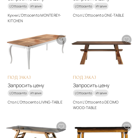
L'Ottocento
Италия
L'Ottocento
Италия
Кухни L'Ottocento MONTEREY-
Стол L'Ottocento ONE-TABLE
KITCHEN
Стиль
Стиль
арт-деко
арт-деко
Подробнее
Подробнее
Запросить цену
Запросить цену
ПОД ЗАКАЗ
ПОД ЗАКАЗ
Запросить цену
Запросить цену
L'Ottocento
Италия
L'Ottocento
Италия
Стол L'Ottocento LIVING-TABLE
Стол L'Ottocento DECIMO
WOOD-TABLE
Стиль
Стиль
классический
арт-деко
Подробнее
Подробнее
Запросить цену