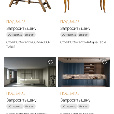
Запросить цену
ПОД ЗАКАЗ
ПОД ЗАКАЗ
Запросить цену
Запросить цену
L'Ottocento
Италия
L'Ottocento
Италия
Стол L'Ottocento COMPASSO-
Стол L'Ottocento Antiqua Table
TABLE
Стиль
Стиль
классический
арт-деко
Подробнее
Подробнее
Запросить цену
Запросить цену
ПОД ЗАКАЗ
ПОД ЗАКАЗ
Запросить цену
Запросить цену
L'Ottocento
Италия
L'Ottocento
Италия
Кухня Archetipo от фабрики
Кухня Living от фабрики