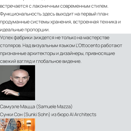
en)‎
встречается с лаконичным современным стилем.
Функциональность здесь выходит на первый план:
продуманные системы хранения, встроенная техника и
идеальные пропорции.
Успех фабрики зиждется не только на мастерстве
столяров. Над визуальным языком L'Ottocento работают
признанные архитекторы и дизайнеры, привносящие
свежий взгляд и глобальное видение.
PDF
L'OTTOCENTO
Самуэле Мацца (Samuele Mazza)
future
Сунки Сон (Sunki Sohn) из бюро AI Architects
dreaming
(it,