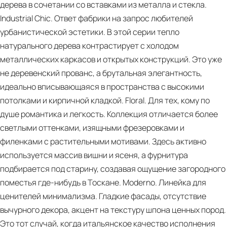
дерева в сочетании со вставками из металла и стекла.
Industrial Chic. Ответ фабрики на запрос любителей
урбанистической эстетики. В этой серии тепло
натурального дерева контрастирует с холодом
металлических каркасов и открытых конструкций. Это уже
не деревенский прованс, а брутальная элегантность,
идеально вписывающаяся в пространства с высокими
потолками и кирпичной кладкой. Floral. Для тех, кому по
душе романтика и легкость. Коллекция отличается более
светлыми оттенками, изящными фрезеровками и
филенками с растительными мотивами. Здесь активно
используется массив вишни и ясеня, а фурнитура
PDF
подбирается под старину, создавая ощущение загородного
L'OTTOCENTO
поместья где-нибудь в Тоскане. Moderno. Линейка для
worldwide
ценителей минимализма. Гладкие фасады, отсутствие
projects
вычурного декора, акцент на текстуру шпона ценных пород.
(it,
Это тот случай, когда итальянское качество исполнения