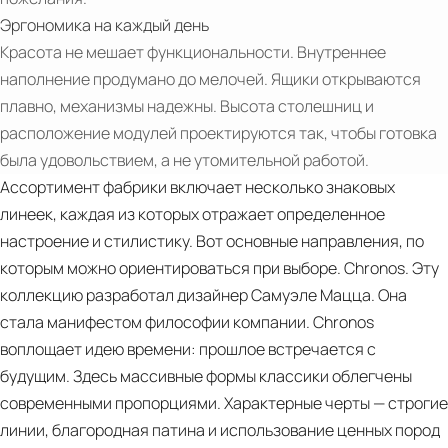
Эргономика на каждый день
Красота не мешает функциональности. Внутреннее
наполнение продумано до мелочей. Ящики открываются
плавно, механизмы надежны. Высота столешниц и
расположение модулей проектируются так, чтобы готовка
была удовольствием, а не утомительной работой.
Ассортимент фабрики включает несколько знаковых
линеек, каждая из которых отражает определенное
настроение и стилистику. Вот основные направления, по
которым можно ориентироваться при выборе. Chronos. Эту
PDF
коллекцию разработал дизайнер Самуэле Мацца. Она
L'OTTOCENTO
стала манифестом философии компании. Chronos
magazine
воплощает идею времени: прошлое встречается с
Atlante
будущим. Здесь массивные формы классики облегчены
(it,
современными пропорциями. Характерные черты — строгие
en)
линии, благородная патина и использование ценных пород