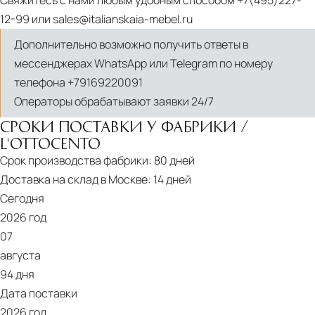
Свяжитесь с нами любым удобным способом
+7(495)227-
12-99
или
sales@italianskaia-mebel.ru
Дополнительно возможно получить ответы в
мессенджерах WhatsApp или Telegram по номеру
телефона
+79169220091
Операторы обрабатывают заявки 24/7
СРОКИ ПОСТАВКИ У ФАБРИКИ /
L'OTTOCENTO
Срок производства фабрики:
80 дней
Доставка на склад в Москве:
14 дней
Сегодня
2026 год
07
августа
94 дня
Дата поставки
2026 год