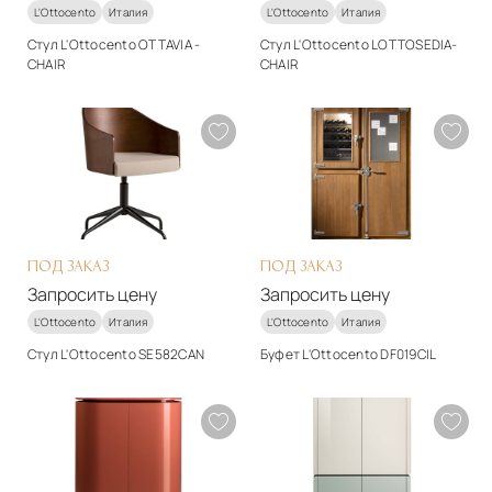
L'Ottocento
Италия
L'Ottocento
Италия
Стул L'Ottocento OTTAVIA -
Стул L'Ottocento LOTTOSEDIA-
CHAIR
CHAIR
Стиль
Стиль
арт-деко
арт-деко
Подробнее
Подробнее
Запросить цену
Запросить цену
ПОД ЗАКАЗ
ПОД ЗАКАЗ
Запросить цену
Запросить цену
L'Ottocento
Италия
L'Ottocento
Италия
Стул L'Ottocento SE582CAN
Буфет L'Ottocento DF019CIL
Стиль
Стиль
арт-деко
классический
Подробнее
Подробнее
Запросить цену
Запросить цену