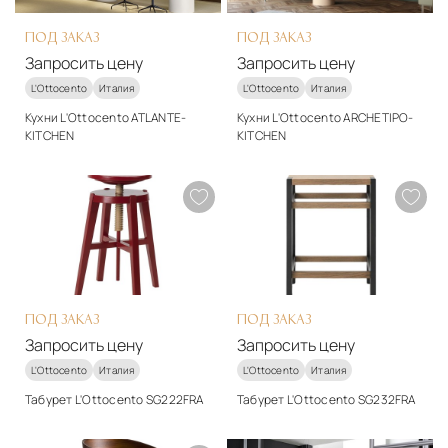
ПОД ЗАКАЗ
ПОД ЗАКАЗ
Запросить цену
Запросить цену
L'Ottocento
Италия
L'Ottocento
Италия
Кухни L'Ottocento ATLANTE-
Кухни L'Ottocento ARCHETIPO-
KITCHEN
KITCHEN
Стиль
Стиль
арт-деко
арт-деко
Подробнее
Подробнее
Запросить цену
Запросить цену
ПОД ЗАКАЗ
ПОД ЗАКАЗ
Запросить цену
Запросить цену
L'Ottocento
Италия
L'Ottocento
Италия
Табурет L'Ottocento SG222FRA
Табурет L'Ottocento SG232FRA
Стиль
Стиль
арт-деко
модерн