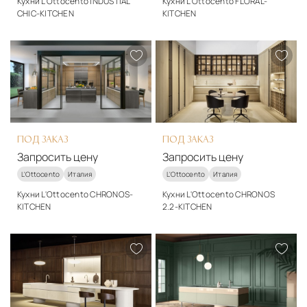
Кухни L'Ottocento INDUSTIAL
Кухни L'Ottocento FLORAL-
CHIC-KITCHEN
KITCHEN
Стиль
Стиль
модерн
арт-деко
Подробнее
Подробнее
Запросить цену
Запросить цену
ПОД ЗАКАЗ
ПОД ЗАКАЗ
Запросить цену
Запросить цену
L'Ottocento
Италия
L'Ottocento
Италия
Кухни L'Ottocento CHRONOS-
Кухни L'Ottocento CHRONOS
KITCHEN
2.2-KITCHEN
Стиль
Стиль
арт-деко
арт-деко
Подробнее
Подробнее
Запросить цену
Запросить цену