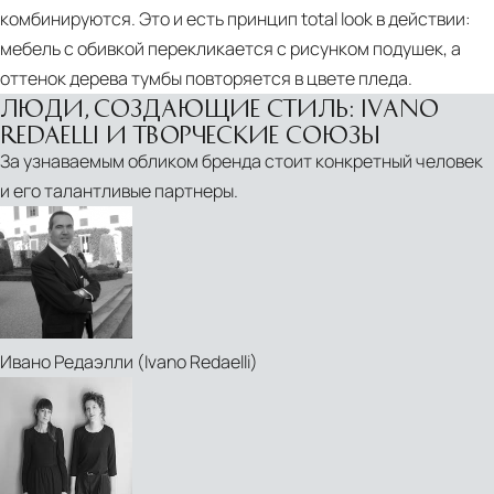
комбинируются. Это и есть принцип total look в действии:
мебель с обивкой перекликается с рисунком подушек, а
PDF
оттенок дерева тумбы повторяется в цвете пледа.
In
ЛЮДИ, СОЗДАЮЩИЕ СТИЛЬ: IVANO
Bruges
REDAELLI И ТВОРЧЕСКИЕ СОЮЗЫ
За узнаваемым обликом бренда стоит конкретный человек
и его талантливые партнеры.
Ивано Редаэлли (Ivano Redaelli)
PDF