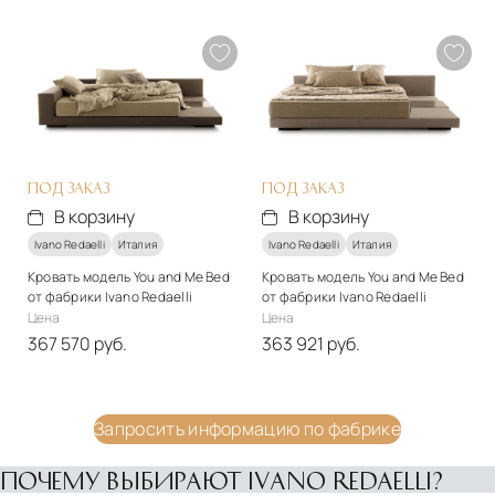
Стиль
Стиль
арт-деко
арт-деко
Подробнее
Подробнее
В корзину
В корзину
ПОД ЗАКАЗ
ПОД ЗАКАЗ
В корзину
В корзину
Ivano Redaelli
Италия
Ivano Redaelli
Италия
Кровать модель You and Me Bed
Кровать модель You and Me Bed
от фабрики Ivano Redaelli
от фабрики Ivano Redaelli
Цена
Цена
367 570 руб.
363 921 руб.
Стиль
Стиль
арт-деко
арт-деко
Материалы
Запросить информацию по фабрике
Подробнее
дерево, ткань
В корзину
ПОЧЕМУ ВЫБИРАЮТ IVANO REDAELLI?
Подробнее