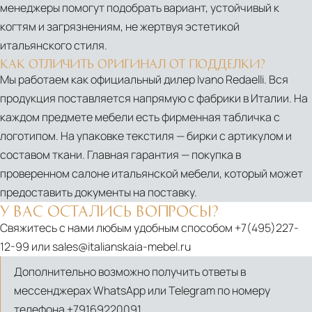
менеджеры помогут подобрать вариант, устойчивый к
когтям и загрязнениям, не жертвуя эстетикой
итальянского стиля.
КАК ОТЛИЧИТЬ ОРИГИНАЛ ОТ ПОДДЕЛКИ?
Мы работаем как официальный дилер Ivano Redaelli. Вся
продукция поставляется напрямую с фабрики в Италии. На
каждом предмете мебели есть фирменная табличка с
логотипом. На упаковке текстиля — бирки с артикулом и
составом ткани. Главная гарантия — покупка в
проверенном салоне итальянской мебели, который может
PDF
предоставить документы на поставку.
Five-
У ВАС ОСТАЛИСЬ ВОПРОСЫ?
o-
Свяжитесь с нами любым удобным способом
+7(495)227-
Nine
12-99
или
sales@italianskaia-mebel.ru
Дополнительно возможно получить ответы в
мессенджерах WhatsApp или Telegram по номеру
телефона
+79169220091