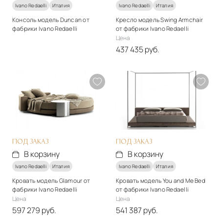
Ivano Redaelli
Италия
Ivano Redaelli
Италия
Консоль модель Duncan от
Кресло модель Swing Armchair
фабрики Ivano Redaelli
от фабрики Ivano Redaelli
Стиль
Цена
арт-деко
437 435 руб.
Стиль
Подробнее
арт-деко
Запросить цену
Подробнее
В корзину
ПОД ЗАКАЗ
ПОД ЗАКАЗ
В корзину
В корзину
Ivano Redaelli
Италия
Ivano Redaelli
Италия
Кровать модель Glamour от
Кровать модель You and Me Bed
фабрики Ivano Redaelli
от фабрики Ivano Redaelli
Цена
Цена
597 279 руб.
541 387 руб.