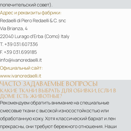
Cottage
попечительский совет).
Адрес и реквизиты фабрики:
Redaelli di Piero Redaelli & C. snc
Via Brianza, 4
22040 Lurago d'Erba (Como) Italy
T. +39 031.607336
F. +39 031.699185
info@ivanoredaelli.it
Официальный сайт:
www.ivanoredaelli.it
ЧАСТО ЗАДАВАЕМЫЕ ВОПРОСЫ
КАКИЕ ТКАНИ ВЫБРАТЬ ДЛЯ ОБИВКИ, ЕСЛИ В
ДОМЕ ЕСТЬ ЖИВОТНЫЕ?
PDF
Рекомендуем обратить внимание на специальные
Sport&Chic
смесовые ткани с высокой износостойкостью или
обработанную кожу. Хотя классический бархат и лен
прекрасны, они требуют бережного отношения. Наши