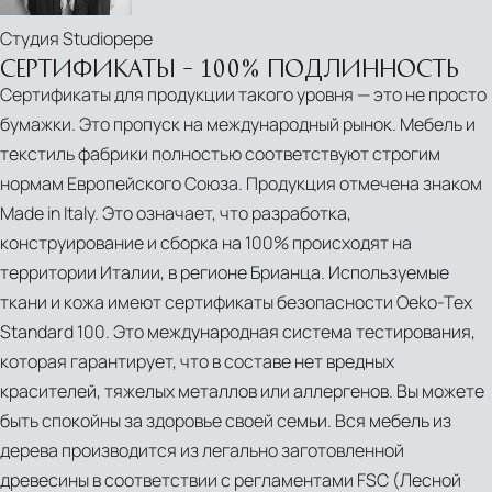
La
Студия Studiopepe
Maison
СЕРТИФИКАТЫ – 100% ПОДЛИННОСТЬ
Blanche
Сертификаты для продукции такого уровня — это не просто
бумажки. Это пропуск на международный рынок. Мебель и
текстиль фабрики полностью соответствуют строгим
нормам Европейского Союза. Продукция отмечена знаком
Made in Italy. Это означает, что разработка,
конструирование и сборка на 100% происходят на
территории Италии, в регионе Брианца. Используемые
ткани и кожа имеют сертификаты безопасности Oeko-Tex
Standard 100. Это международная система тестирования,
которая гарантирует, что в составе нет вредных
красителей, тяжелых металлов или аллергенов. Вы можете
быть спокойны за здоровье своей семьи. Вся мебель из
PDF
дерева производится из легально заготовленной
English
древесины в соответствии с регламентами FSC (Лесной