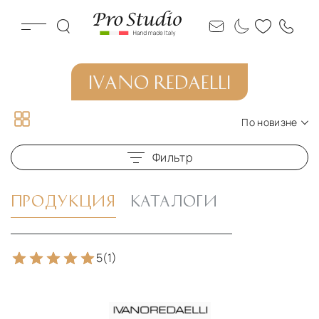
IVANO REDAELLI
По новизне
По новизне
Фильтр
По цене по возрастанию
По цене по убыванию
ПРОДУКЦИЯ
КАТАЛОГИ
5
(1)