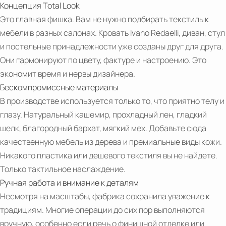
Концепция Total Look
В корзину
Это главная фишка. Вам не нужно подбирать текстиль к
мебели в разных салонах. Кровать Ivano Redaelli, диван, стул
и постельные принадлежности уже созданы друг для друга.
Они гармонируют по цвету, фактуре и настроению. Это
экономит время и нервы дизайнера.
Бескомпромиссные материалы
В производстве используется только то, что приятно телу и
глазу. Натуральный кашемир, прохладный лен, гладкий
PDF
шелк, благородный бархат, мягкий мех. Добавьте сюда
Touch&Feel
качественную мебель из дерева и премиальные виды кожи.
Никакого пластика или дешевого текстиля вы не найдете.
Только тактильное наслаждение.
Ручная работа и внимание к деталям
Несмотря на масштабы, фабрика сохранила уважение к
традициям. Многие операции до сих пор выполняются
вручную, особенно если речь о финишной отделке или