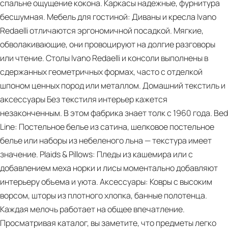
спальне ощущение кокона. Каркасы надежные, фурнитура
бесшумная. Мебель для гостиной: Диваны и кресла Ivano
Redaelli отличаются эргономичной посадкой. Мягкие,
PDF
обволакивающие, они провоцируют на долгие разговоры
Venus
или чтение. Столы Ivano Redaelli и консоли выполнены в
in
сдержанных геометричных формах, часто с отделкой
Furs
шпоном ценных пород или металлом. Домашний текстиль и
аксессуары Без текстиля интерьер кажется
незаконченным. В этом фабрика знает толк с 1960 года. Bed
Line: Постельное белье из сатина, шелковое постельное
белье или наборы из небеленого льна — текстура имеет
значение. Plaids & Pillows: Пледы из кашемира или с
добавлением меха норки и лисы моментально добавляют
интерьеру объема и уюта. Аксессуары: Ковры с высоким
ворсом, шторы из плотного хлопка, банные полотенца.
Каждая мелочь работает на общее впечатление.
Просматривая каталог, вы заметите, что предметы легко