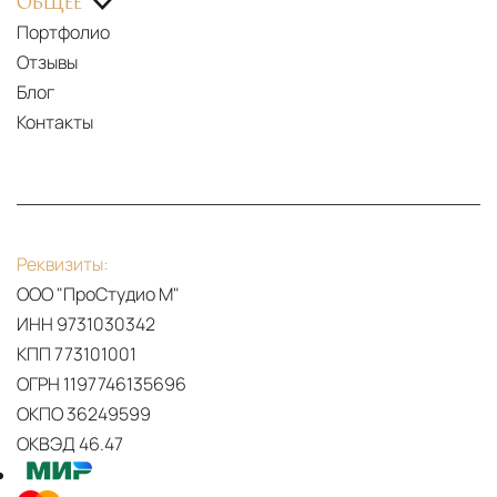
ОБЩЕЕ
Портфолио
Отзывы
Блог
Контакты
Реквизиты:
ООО "ПроСтудио М"
ИНН 9731030342
КПП 773101001
ОГРН 1197746135696
ОКПО 36249599
ОКВЭД 46.47