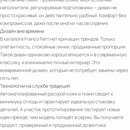
2021
ITALIA
наполнители, регулируемые подголовники — диван не
UPDATE
просто красивый, он действительно удобный. Комфорт без
24
компромиссов, даже после многих часов сидения.
|
Дизайн вне времени
25
В каталоге Franco Ferri нет кричащих трендов. Только
FRANCO
элегантность, спокойные линии, продуманные пропорции.
FERRI
Такой диван одинаково хорошо впишется и в современную
ITALIA
классику, и в минималистичный интерьер. Это
вневременной дизайн, который не потребует замены через
пять лет.
Технологии на службе традиций
Автоматизированный раскрой кожи и ткани сводит к
PDF
минимуму отходы и гарантирует идеальную стыковку
Catalogo
деталей. А участок прототипирования тестирует новые
Franco
идеи прежде, чем модель попадёт в серию. Вы получаете
Ferri
продукт, проверенный и продуманный до винтика.
Volume