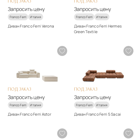
Запросить цену
ПОД ЗАКАЗ
ПОД ЗАКАЗ
Запросить цену
Запросить цену
Franco Ferri
Италия
Franco Ferri
Италия
Диван Franco Ferri Verona
Диван Franco Ferri Hermes
Green Textile
Стиль
Стиль
арт-деко
арт-деко
Материалы
Материалы
Натуральная кожа
Текстиль, натуральная
Подробнее
кожа, нубук
Запросить цену
Подробнее
Запросить цену
ПОД ЗАКАЗ
ПОД ЗАКАЗ
Запросить цену
Запросить цену
Franco Ferri
Италия
Franco Ferri
Италия
Диван Franco Ferri Astor
Диван Franco Ferri 5 Sacai
Стиль
Стиль
арт-деко
арт-деко
Материалы
Материалы