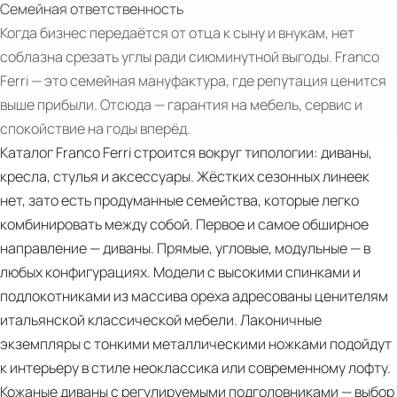
Семейная ответственность
1
Когда бизнес передаётся от отца к сыну и внукам, нет
соблазна срезать углы ради сиюминутной выгоды. Franco
Ferri — это семейная мануфактура, где репутация ценится
выше прибыли. Отсюда — гарантия на мебель, сервис и
спокойствие на годы вперёд.
Каталог Franco Ferri строится вокруг типологии: диваны,
кресла, стулья и аксессуары. Жёстких сезонных линеек
нет, зато есть продуманные семейства, которые легко
комбинировать между собой. Первое и самое обширное
направление — диваны. Прямые, угловые, модульные — в
любых конфигурациях. Модели с высокими спинками и
подлокотниками из массива ореха адресованы ценителям
итальянской классической мебели. Лаконичные
экземпляры с тонкими металлическими ножками подойдут
к интерьеру в стиле неоклассика или современному лофту.
Кожаные диваны с регулируемыми подголовниками — выбор