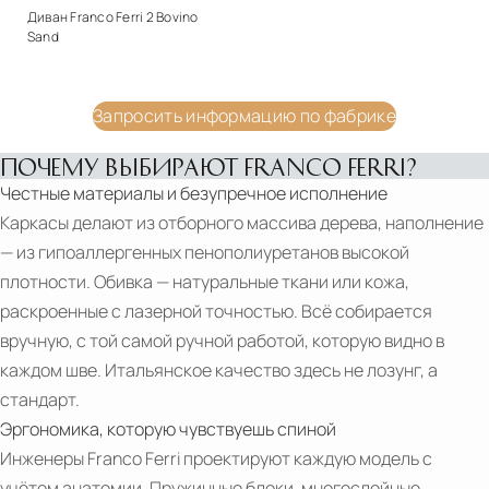
Диван Franco Ferri 2 Bovino
Sand
Стиль
арт-деко
MERRY
Материалы
Запросить информацию по фабрике
CHRISTMAS
Натуральная кожа
AND
ПОЧЕМУ ВЫБИРАЮТ FRANCO FERRI?
Подробнее
HAPPY
Честные материалы и безупречное исполнение
Запросить цену
NEW
Каркасы делают из отборного массива дерева, наполнение
YEAR
— из гипоаллергенных пенополиуретанов высокой
|
плотности. Обивка — натуральные ткани или кожа,
FRANCO
раскроенные с лазерной точностью. Всё собирается
FERRI
вручную, с той самой ручной работой, которую видно в
ITALIA
каждом шве. Итальянское качество здесь не лозунг, а
SCERVINO
стандарт.
|
Эргономика, которую чувствуешь спиной
PDF
FRANCO
Инженеры Franco Ferri проектируют каждую модель с
FrancoFerri
FERRI
учётом анатомии. Пружинные блоки, многослойные