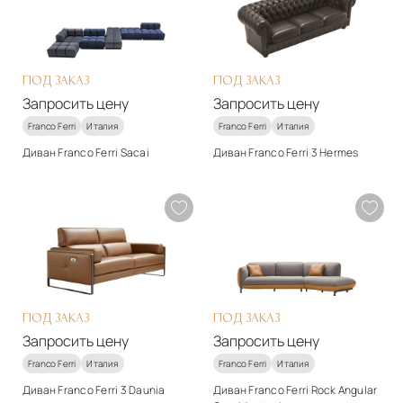
кожа, нубук
Подробнее
Подробнее
Запросить цену
Запросить цену
ПОД ЗАКАЗ
ПОД ЗАКАЗ
Запросить цену
Запросить цену
Franco Ferri
Италия
Franco Ferri
Италия
Диван Franco Ferri Sacai
Диван Franco Ferri 3 Hermes
Стиль
Стиль
арт-деко
арт-деко
Материалы
Материалы
Текстиль, натуральная
Натуральная кожа
кожа, нубук
Подробнее
Подробнее
Запросить цену
Запросить цену
ПОД ЗАКАЗ
ПОД ЗАКАЗ
Запросить цену
Запросить цену
Franco Ferri
Италия
Franco Ferri
Италия
Диван Franco Ferri 3 Daunia
Диван Franco Ferri Rock Angular