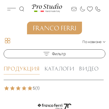
FRANCO FERRI
По новизне
По новизне
Фильтр
По цене по возрастанию
По цене по убыванию
ПРОДУКЦИЯ
КАТАЛОГИ
ВИДЕО
5
(1)