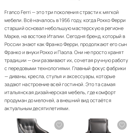
О ПРОИЗВОДИТЕЛЕ FRANCO FERRI
Franco Ferri — это три поколения страсти к мягкой
мебели. Всё началось в 1956 году, когда Рокко Ферри
старший основал небольшую мастерскую в регионе
Марке, на востоке Италии. Сегодня бренд, который в
России знают как Франко Ферри, продолжают его сын
Франко и внуки Рокко и Паола. Они не просто хранят
традиции — они развивают их, сочетая ручную работу
с передовыми технологиями. Главный фокус фабрики
— диваны, кресла, стулья и аксессуары, которые
задают настроение всей гостиной. Это та самая
итальянская дизайнерская мебель, где комфорт
продуман до мелочей, а внешний вид остаётся
актуальным десятилетиями.