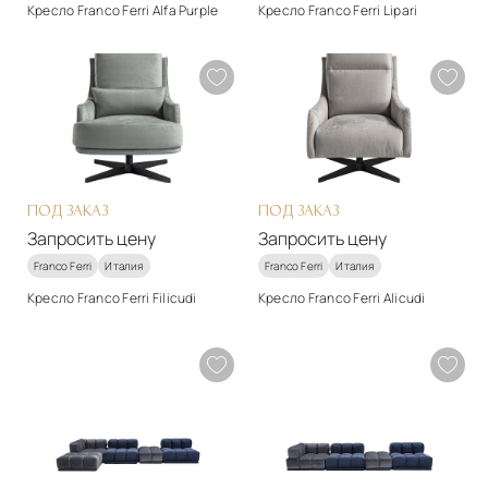
Кресло Franco Ferri Alfa Purple
Кресло Franco Ferri Lipari
Стиль
Стиль
арт-деко
арт-деко
Материалы
Материалы
Натуральная кожа
Натуральная кожа
Подробнее
Подробнее
Запросить цену
Запросить цену
ПОД ЗАКАЗ
ПОД ЗАКАЗ
Запросить цену
Запросить цену
Franco Ferri
Италия
Franco Ferri
Италия
Кресло Franco Ferri Filicudi
Кресло Franco Ferri Alicudi
Стиль
Стиль
арт-деко
арт-деко
Материалы
Материалы
Текстиль, натуральная
Текстиль, натуральная
кожа, нубук
кожа, нубук
Подробнее
Подробнее