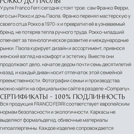
РОККО ДО ПАОЛЫ
У руля Franco Ferri сегодня стоят трое: сам Франко Ферри,
его сын Рокко и дочь Паола. Франко перенял мастерскую у
своего отца Рокко в 1970-х и превратил её в узнаваемый
бренд, не потеряв тепла ручного труда. Рокко-младший
отвечает за технологическое развитие и международные
рынки. Паола курирует дизайн и ассортимент, привнося
женский взгляд на комфорт и эстетику. Вместе они
продолжают дело, начатое дедом почти семь десятилетий
назад, и каждый диван носит отпечаток этой семейной
преемственности. Фотографии семьи и производства
можно найти на официальном сайте в разделе «Company».
СЕРТИФИКАТЫ – 100% ПОДЛИННОСТЬ
Вся продукция FRANCO FERRI соответствует европейским
нормам безопасности и экологичности. Каркасы не
выделяют формальдегид, обивочные материалы
гипоаллергенны. Каждое изделие сопровождается