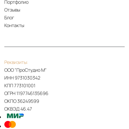
Портфолио
Отзывы
Блог
Контакты
Реквизиты:
ООО "ПроСтудио М"
ИНН 9731030342
КПП 773101001
ОГРН 1197746135696
ОКПО 36249599
ОКВЭД 46.47