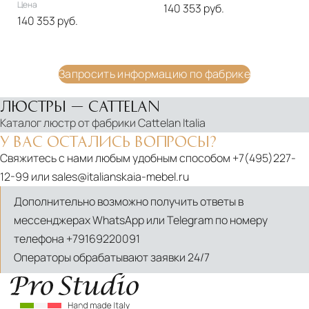
Цена
140 353 руб.
140 353 руб.
Материалы
Материалы
Металл, стекло
Металл, стекло
Подробнее
Запросить информацию по фабрике
Подробнее
В корзину
В корзину
ЛЮСТРЫ — CATTELAN
Каталог люстр от фабрики Cattelan Italia
У ВАС ОСТАЛИСЬ ВОПРОСЫ?
Свяжитесь с нами любым удобным способом
+7(495)227-
12-99
или
sales@italianskaia-mebel.ru
Дополнительно возможно получить ответы в
мессенджерах WhatsApp или Telegram по номеру
телефона
+79169220091
Операторы обрабатывают заявки 24/7