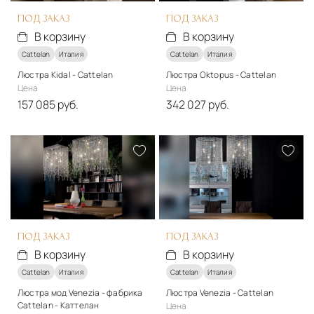
ПОД ЗАКАЗ
ПОД ЗАКАЗ
В корзину
В корзину
Cattelan
Италия
Cattelan
Италия
Люстра Kidal - Cattelan
Люстра Oktopus - Cattelan
Цена
Цена
157 085 руб.
342 027 руб.
Материалы
Материалы
Металл, стекло
Стекло, металл
Подробнее
Подробнее
В корзину
В корзину
ПОД ЗАКАЗ
ПОД ЗАКАЗ
В корзину
В корзину
Cattelan
Италия
Cattelan
Италия
Люстра мод Venezia - фабрика
Люстра Venezia - Cattelan
Cattelan - Каттелан
Цена