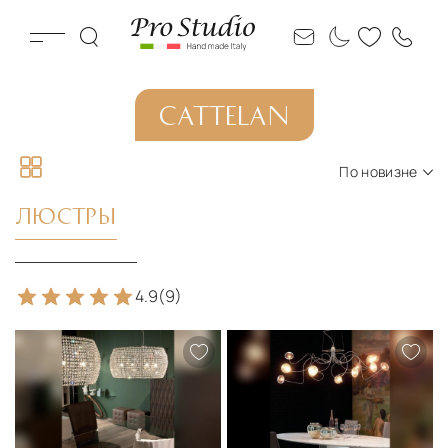
CATTELAN
По новизне
По новизне
ЛЮСТРЫ
По цене по возрастанию
По цене по убыванию
4.9
(9)