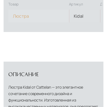
Товар
Артикул
Дли
Люстра
Kidal
ОПИСАНИЕ
Люстра Kidal от Cattelan — это элегантное
сочетание современного дизайна и
функциональности. Изготовленная из
высококачественных материалов, она предлагает