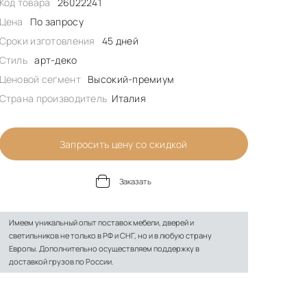
Код товара
26022241
Цена
По запросу
Сроки изготовления
45 дней
Стиль
арт-деко
Ценовой сегмент
Высокий-премиум
Страна производитель
Италия
Запросить цену со скидкой
Заказать
Имеем уникальный опыт поставок мебели, дверей и
светильников не только в РФ и СНГ, но и в любую страну
Европы. Дополнительно осуществляем поддержку в
доставкой грузов по России.