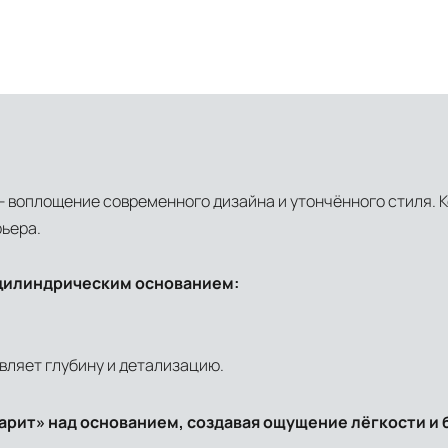
ni — воплощение современного дизайна и утончённого стиля. 
рьера.
 цилиндрическим основанием:
вляет глубину и детализацию.
рит» над основанием, создавая ощущение лёгкости и 