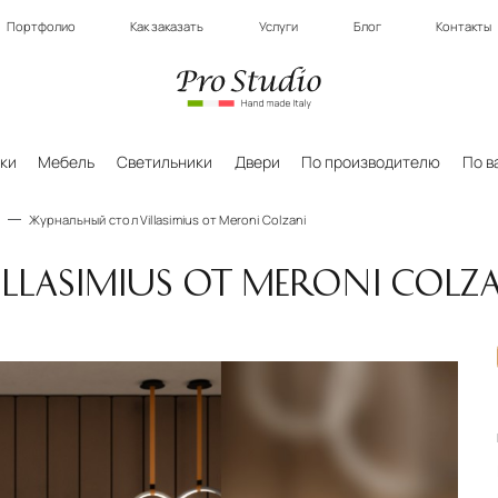
Портфолио
Как заказать
Услуги
Блог
Контакты
ки
Мебель
Светильники
Двери
По производителю
По в
Журнальный стол Villasimius от Meroni Colzani
LASIMIUS ОТ MERONI COLZ