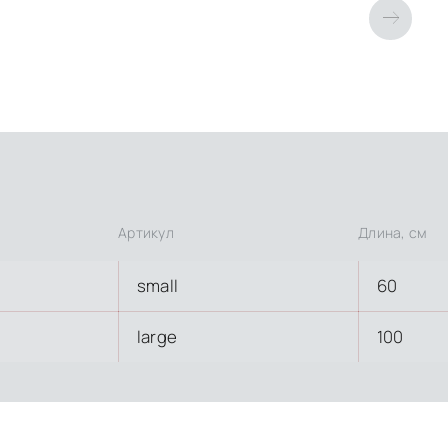
Артикул
Длина, см
small
60
large
100