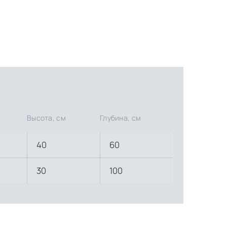
Высота, см
Глубина, см
40
60
30
100