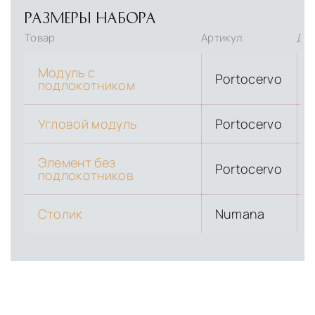
РАЗМЕРЫ НАБОРА
Товар
Артикул
Дли
Модуль с
Portocervo
подлокотником
Угловой модуль
Portocervo
Элемент без
Portocervo
подлокотников
Столик
Numana