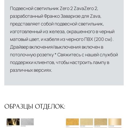
мобильное приложение банка
Италии, откуда осуществляется прямое
Подвесной светильник Zero 2 ZavaZero 2,
снабжение мебелью, дверными конструкциями
Индивидуальные условия для крупных
разработанный Франко Заваризе для Zava,
и осветительными приборами. Это позволяет
проектов, включая оплату по банковской
представляет собой подвесной светильник,
нам гарантировать качество товара на всех
гарантии
изготовленный из железа, окрашенного в черный
этапах транспортировки и исключить
матовый цвет, и кабеля из черного ПВХ (200 см).
посредников.
Драйвер включения/выключения включен в
потолочную розетку * Свяжитесь с нашей службой
Собственные складские комплексы
Мы
поддержки клиентов, чтобы настроить лампу в
располагаем принадлежащими нам
различных версиях.
складскими объектами в Москве, где хранятся
товары в надлежащих климатических
условиях. Наличие собственной
инфраструктуры позволяет сократить сроки
доставки и обеспечить полный контроль над
ОБРАЗЦЫ ОТДЕЛОК:
сохранностью продукции.
Глобальная сеть распределительных