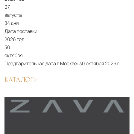
07
Условия доставки по Москве и Московской
августа
области
84 дня
Для клиентов Москвы и МО предусмотрены
Дата поставки
следующие услуги:
2026 год
30
Доставка до адреса
— транспортировка
октября
товара от нашего склада непосредственно к
Предварительная дата в Москве:
30 октября 2026 г.
месту назначения с соблюдением сроков
Профессиональная выгрузка
—
КАТАЛОГИ
квалифицированные грузчики
осуществляют разгрузку с применением
специального оборудования и техники
Подъём на этажи
— доставка мебели и
дверных блоков в квартиры и офисы с
использованием лифтов или монтажных