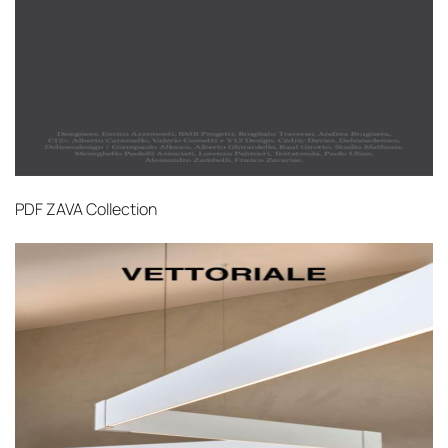
средств
Распаковка и расстановка
— специалисты
распаковывают товар и устанавливают его в
указанное место
Вывоз упаковочного материала
— полная
очистка помещения от тары и упаковки
Гарантийная проверка
— осмотр товара на
PDF
ZAVA Collection
предмет повреждений и дефектов при
доставке
Сроки доставки
Стандартная доставка по
Москве осуществляется в течение 3-5 рабочих
дней. Для Московской области сроки зависят
от удалённости объекта и варьируются от 5 до
10 рабочих дней. Возможна срочная доставка
при наличии свободных логистических