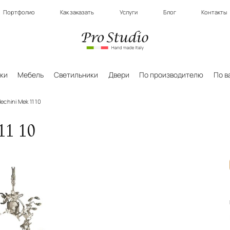
Портфолио
Как заказать
Услуги
Блог
Контакты
ки
Мебель
Светильники
Двери
По производителю
По в
chini Mek 11 10
1 10