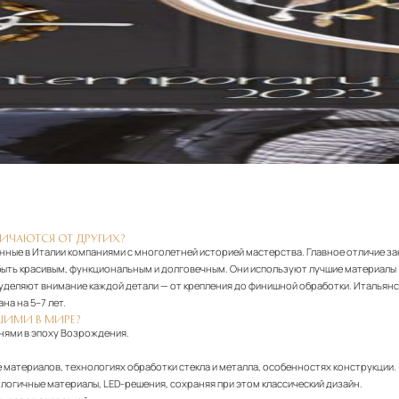
ЛИЧАЮТСЯ ОТ ДРУГИХ?
нные в Италии компаниями с многолетней историей мастерства. Главное отличие з
н быть красивым, функциональным и долговечным. Они используют лучшие материалы
деляют внимание каждой детали — от крепления до финишной обработки. Итальянски
на на 5–7 лет.
ШИМИ В МИРЕ?
нями в эпоху Возрождения.
 материалов, технологиях обработки стекла и металла, особенностях конструкции.
логичные материалы, LED-решения, сохраняя при этом классический дизайн.