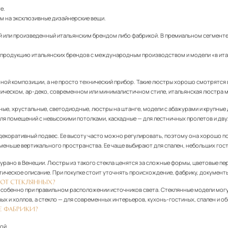
е.
ем на эксклюзивные дизайнерские вещи.
или произведенный итальянским брендом либо фабрикой. В премиальном сегменте э
 продукцию итальянских брендов с международным производством и модели «в ита
ной композиции, а не просто технический прибор. Такие люстры хорошо смотрятся в 
ассическом, ар-деко, современном или минималистичном стиле, итальянская люстра
ные, хрустальные, светодиодные, люстры на штанге, модели с абажурами и крупные
для помещений с невысокими потолками, каскадные — для лестничных пролетов и дв
?
и декоративный подвес. Ее высоту часто можно регулировать, поэтому она хорошо п
меньше вертикального пространства. Ее чаще выбирают для спален, небольших гост
урано в Венеции. Люстры из такого стекла ценятся за сложные формы, цветовые пе
тическое описание. При покупке стоит уточнять происхождение, фабрику, документы
ОТ СТЕКЛЯННЫХ?
 особенно при правильном расположении источников света. Стеклянные модели мог
ых и холлов, а стекло — для современных интерьеров, кухонь-гостиных, спален и 
Е ФАБРИКИ?
ой.