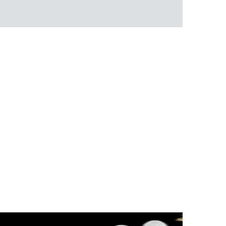
ти объекта и варьируются от 5 до 10 рабочих дней. Возможна
манда логистических специалистов с опытом работы в
 всех этапах маршрута.
льное страхование для критичных партий товара.