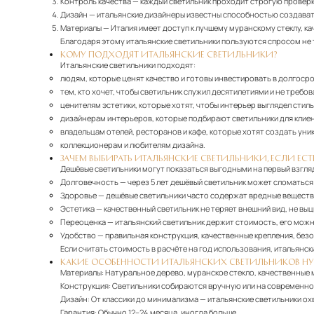
Контроль качества
— каждый светильник проходит строгую проверк
Дизайн
— итальянские дизайнеры известны способностью создават
Материалы
— Италия имеет доступ к лучшему муранскому стеклу, 
Благодаря этому итальянские светильники пользуются спросом не то
КОМУ ПОДХОДЯТ ИТАЛЬЯНСКИЕ СВЕТИЛЬНИКИ?
Итальянские светильники подходят:
людям, которые ценят качество и готовы инвестировать в долгоср
тем, кто хочет, чтобы светильник служил десятилетиями и не требов
ценителям эстетики, которые хотят, чтобы интерьер выглядел стиль
дизайнерам интерьеров, которые подбирают светильники для клие
владельцам отелей, ресторанов и кафе, которые хотят создать ун
коллекционерам и любителям дизайна.
ЗАЧЕМ ВЫБИРАТЬ ИТАЛЬЯНСКИЕ СВЕТИЛЬНИКИ, ЕСЛИ ЕСТ
Дешёвые светильники могут показаться выгодными на первый взгляд
Долговечность
— через 5 лет дешёвый светильник может сломаться 
Здоровье
— дешёвые светильники часто содержат вредные вещества
Эстетика
— качественный светильник не теряет внешний вид, не вы
Переоценка
— итальянский светильник держит стоимость, его можн
Удобство
— правильная конструкция, качественные крепления, без
Если считать стоимость в расчёте на год использования, итальянск
КАКИЕ ОСОБЕННОСТИ ИТАЛЬЯНСКИХ СВЕТИЛЬНИКОВ НУ
Материалы:
Натуральное дерево, муранское стекло, качественные ме
Конструкция:
Светильники собираются вручную или на современном
Дизайн:
От классики до минимализма — итальянские светильники ох
Гарантия:
Обычно 12–24 месяца, иногда больше.