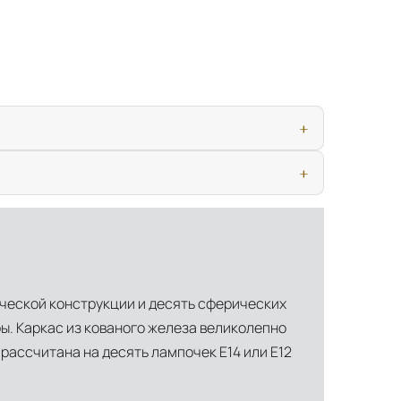
ью, дверными конструкциями и осветительными приборами. Это
иматических условиях. Наличие собственной инфраструктуры
ческой конструкции и десять сферических
ы. Каркас из кованого железа великолепно
рассчитана на десять лампочек E14 или E12