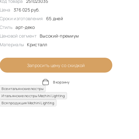
Код товара
251023035
Цена
376 025 руб.
Сроки изготовления
65 дней
Стиль
арт-деко
Ценовой сегмент
Высокий-премиум
Материалы
Кристалл
Запросить цену со скидкой
В корзину
Все итальянские люстры
Итальянские люстры Mechini Lighting
Вся продукция Mechini Lighting