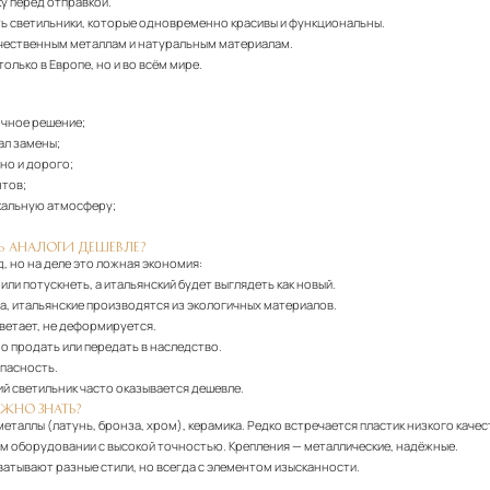
у перед отправкой.
ь светильники, которые одновременно красивы и функциональны.
качественным металлам и натуральным материалам.
лько в Европе, но и во всём мире.
очное решение;
ал замены;
но и дорого;
нтов;
икальную атмосферу;
Ь АНАЛОГИ ДЕШЕВЛЕ?
, но на деле это ложная экономия:
или потускнеть, а итальянский будет выглядеть как новый.
, итальянские производятся из экологичных материалов.
цветает, не деформируется.
о продать или передать в наследство.
опасность.
ий светильник часто оказывается дешевле.
ЖНО ЗНАТЬ?
таллы (латунь, бронза, хром), керамика. Редко встречается пластик низкого качес
 оборудовании с высокой точностью. Крепления — металлические, надёжные.
ватывают разные стили, но всегда с элементом изысканности.