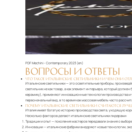
PDF
Mechini - Contemporary 2023 (en)‎
ВОПРОСЫ И ОТВЕТЫ
ЧТО ТАКОЕ ИТАЛЬЯНСКИЕ СВЕТИЛЬНИКИ И ЧЕМ ОНИ ОТ
Итальянские светильники — это осветительные приборы, произведё
светильник не как товар, а как элемент интерьера, который долже
керамику), применяют инновационные технологии производства и у
первоначальный вид, в то время как массовая мебель часто рассчита
ПОЧЕМУ ИТАЛЬЯНСКИЕ СВЕТИЛЬНИКИ СЧИТАЮТСЯ ЛУЧ
Италия имеет богатую историю производства света, уходящую кор
Несколько факторов делают итальянские светильники лидерами:
Традиции и опыт
— поколения мастеров передавали знания о выборе
Инновации
— итальянские фабрики внедряют новые технологии, эко