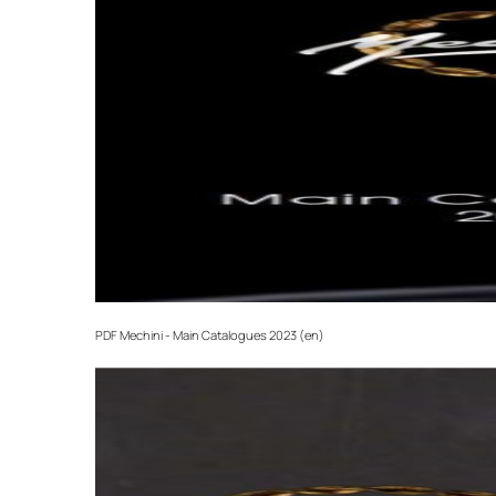
PDF
Mechini - Main Catalogues 2023 (en)‎