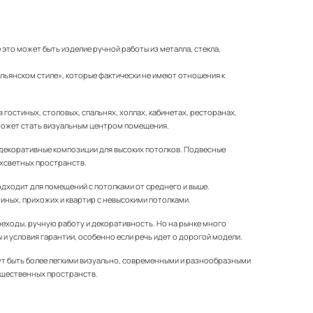
то может быть изделие ручной работы из металла, стекла,
льянском стиле», которые фактически не имеют отношения к
гостиных, столовых, спальнях, холлах, кабинетах, ресторанах,
 может стать визуальным центром помещения.
 декоративные композиции для высоких потолков. Подвесные
ухсветных пространств.
одходит для помещений с потолками от среднего и выше.
иных, прихожих и квартир с невысокими потолками.
реходы, ручную работу и декоративность. Но на рынке много
 и условия гарантии, особенно если речь идет о дорогой модели.
ут быть более легкими визуально, современными и разнообразными
общественных пространств.