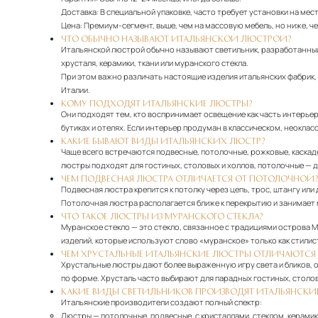
Доставка:
В специальной упаковке, часто требует установки на мест
Цена:
Премиум-сегмент, выше, чем на массовую мебель, но ниже, ч
ЧТО ОБЫЧНО НАЗЫВАЮТ ИТАЛЬЯНСКОЙ ЛЮСТРОЙ?
Итальянской люстрой обычно называют светильник, разработанный 
хрусталя, керамики, ткани или муранского стекла.
При этом важно различать настоящие изделия итальянских фабрик,
Италии.
КОМУ ПОДХОДЯТ ИТАЛЬЯНСКИЕ ЛЮСТРЫ?
Они подходят тем, кто воспринимает освещение как часть интерьер
бутиках и отелях. Если интерьер продуман в классическом, неокл
КАКИЕ БЫВАЮТ ВИДЫ ИТАЛЬЯНСКИХ ЛЮСТР?
Чаще всего встречаются подвесные, потолочные, рожковые, каскад
люстры подходят для гостиных, столовых и холлов, потолочные — 
ЧЕМ ПОДВЕСНАЯ ЛЮСТРА ОТЛИЧАЕТСЯ ОТ ПОТОЛОЧНОЙ
Подвесная люстра крепится к потолку через цепь, трос, штангу ил
Потолочная люстра располагается ближе к перекрытию и занимает 
ЧТО ТАКОЕ ЛЮСТРЫ ИЗ МУРАНСКОГО СТЕКЛА?
Муранское стекло — это стекло, связанное с традициями острова М
изделий, которые используют слово «муранское» только как стилис
ЧЕМ ХРУСТАЛЬНЫЕ ИТАЛЬЯНСКИЕ ЛЮСТРЫ ОТЛИЧАЮТСЯ 
Хрустальные люстры дают более выраженную игру света и бликов,
по форме. Хрусталь часто выбирают для парадных гостиных, столов
КАКИЕ ВИДЫ СВЕТИЛЬНИКОВ ПРОИЗВОДЯТ ИТАЛЬЯНСКИ
Итальянские производители создают полный спектр:
Люстры
— потолочные, подвесные, с кристаллами, стеклом, керамик