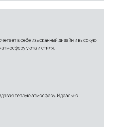
очетает в себе изысканный дизайн и высокую
 атмосферу уюта и стиля.
ти объекта и варьируются от 5 до 10 рабочих дней. Возможна
здавая теплую атмосферу. Идеально
манда логистических специалистов с опытом работы в
 всех этапах маршрута.
льное страхование для критичных партий товара.