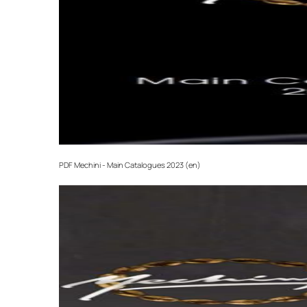
PDF
Mechini - Main Catalogues 2023 (en)‎