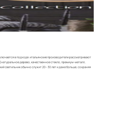
аключается в подходе: итальянские производители рассматривают
 (натуральное дерево, качественное стекло, премиум-металл,
й светильник обычно служит 20– 30 лет и даже больше, сохраняя