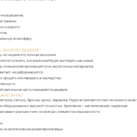
очное решение;
ал замены;
но и дорого;
нтов;
икальную атмосферу;
Ь АНАЛОГИ ДЕШЕВЛЕ?
, но на деле это ложная экономия:
или потускнеть, а итальянский будет выглядеть как новый.
, итальянские производятся из экологичных материалов.
цветает, не деформируется.
о продать или передать в наследство.
опасность.
ий светильник часто оказывается дешевле.
ЖНО ЗНАТЬ?
таллы (латунь, бронза, хром), керамика. Редко встречается пластик низкого качес
 оборудовании с высокой точностью. Крепления — металлические, надёжные.
ватывают разные стили, но всегда с элементом изысканности.
е.
ем на эксклюзивные дизайнерские вещи.