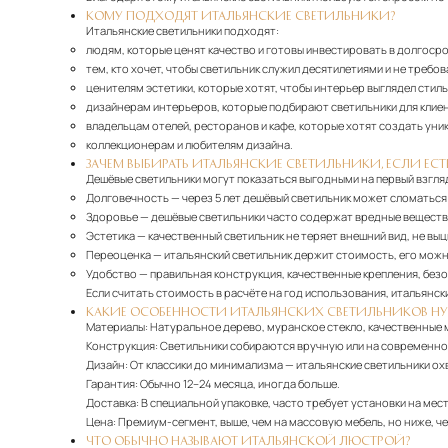
КОМУ ПОДХОДЯТ ИТАЛЬЯНСКИЕ СВЕТИЛЬНИКИ?
Итальянские светильники подходят:
людям, которые ценят качество и готовы инвестировать в долгоср
тем, кто хочет, чтобы светильник служил десятилетиями и не требов
ценителям эстетики, которые хотят, чтобы интерьер выглядел стиль
дизайнерам интерьеров, которые подбирают светильники для клие
владельцам отелей, ресторанов и кафе, которые хотят создать ун
коллекционерам и любителям дизайна.
ЗАЧЕМ ВЫБИРАТЬ ИТАЛЬЯНСКИЕ СВЕТИЛЬНИКИ, ЕСЛИ ЕСТ
Дешёвые светильники могут показаться выгодными на первый взгляд
Долговечность
— через 5 лет дешёвый светильник может сломаться 
Здоровье
— дешёвые светильники часто содержат вредные вещества
Эстетика
— качественный светильник не теряет внешний вид, не вы
Переоценка
— итальянский светильник держит стоимость, его можн
Удобство
— правильная конструкция, качественные крепления, без
Если считать стоимость в расчёте на год использования, итальянск
КАКИЕ ОСОБЕННОСТИ ИТАЛЬЯНСКИХ СВЕТИЛЬНИКОВ НУ
Материалы:
Натуральное дерево, муранское стекло, качественные ме
Конструкция:
Светильники собираются вручную или на современном
Дизайн:
От классики до минимализма — итальянские светильники ох
Гарантия:
Обычно 12–24 месяца, иногда больше.
Доставка:
В специальной упаковке, часто требует установки на мест
Цена:
Премиум-сегмент, выше, чем на массовую мебель, но ниже, ч
ЧТО ОБЫЧНО НАЗЫВАЮТ ИТАЛЬЯНСКОЙ ЛЮСТРОЙ?