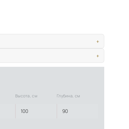
ью, дверными конструкциями и осветительными приборами. Это
иматических условиях. Наличие собственной инфраструктуры
Высота, см
Глубина, см
100
90