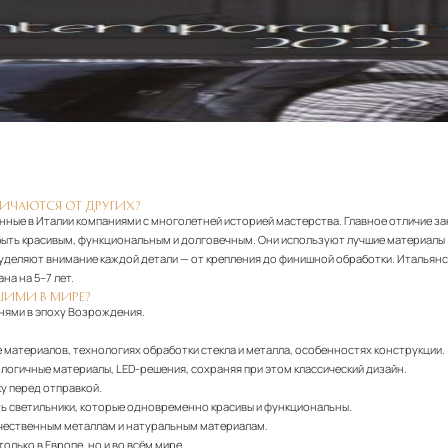
ЛИЧАЮТСЯ ОТ ДРУГИХ?
нные в Италии компаниями с многолетней историей мастерства. Главное отличие з
н быть красивым, функциональным и долговечным. Они используют лучшие материалы
деляют внимание каждой детали — от крепления до финишной обработки. Итальянски
на на 5–7 лет.
ШИМИ В МИРЕ?
нями в эпоху Возрождения.
 материалов, технологиях обработки стекла и металла, особенностях конструкции.
логичные материалы, LED-решения, сохраняя при этом классический дизайн.
у перед отправкой.
ь светильники, которые одновременно красивы и функциональны.
качественным металлам и натуральным материалам.
лько в Европе, но и во всём мире.