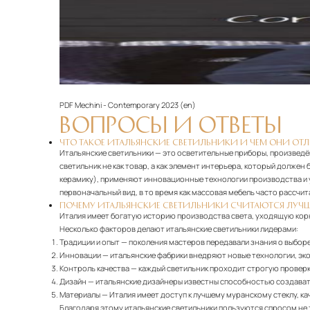
PDF
Mechini - Contemporary 2023 (en)‎
ВОПРОСЫ И ОТВЕТЫ
ЧТО ТАКОЕ ИТАЛЬЯНСКИЕ СВЕТИЛЬНИКИ И ЧЕМ ОНИ ОТ
Итальянские светильники — это осветительные приборы, произведё
светильник не как товар, а как элемент интерьера, который долже
керамику), применяют инновационные технологии производства и у
первоначальный вид, в то время как массовая мебель часто рассчита
ПОЧЕМУ ИТАЛЬЯНСКИЕ СВЕТИЛЬНИКИ СЧИТАЮТСЯ ЛУЧ
Италия имеет богатую историю производства света, уходящую кор
Несколько факторов делают итальянские светильники лидерами:
Традиции и опыт
— поколения мастеров передавали знания о выборе
Инновации
— итальянские фабрики внедряют новые технологии, эко
Контроль качества
— каждый светильник проходит строгую проверк
Дизайн
— итальянские дизайнеры известны способностью создават
Материалы
— Италия имеет доступ к лучшему муранскому стеклу, 
Благодаря этому итальянские светильники пользуются спросом не то