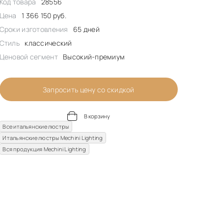
Код товара
28556
Цена
1 366 150 руб.
Сроки изготовления
65 дней
Стиль
классический
Ценовой сегмент
Высокий-премиум
Запросить цену со скидкой
В корзину
Все итальянские люстры
Итальянские люстры Mechini Lighting
Вся продукция Mechini Lighting