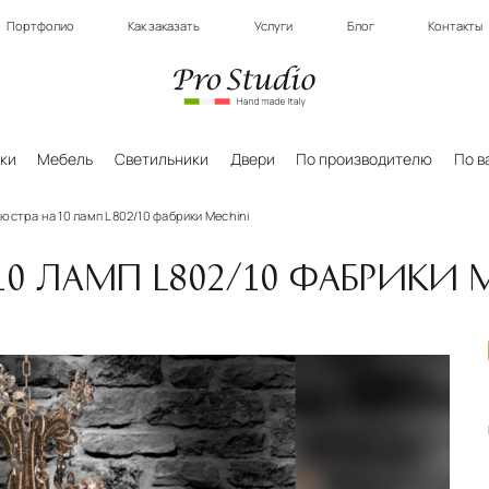
Портфолио
Как заказать
Услуги
Блог
Контакты
ки
Мебель
Светильники
Двери
По производителю
По в
юстра на 10 ламп L802/10 фабрики Mechini
0 ЛАМП L802/10 ФАБРИКИ 