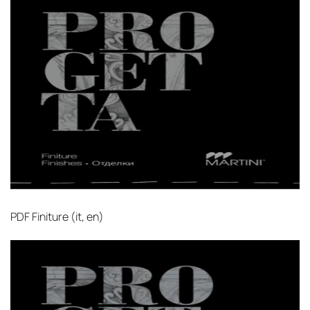
PDF
Finiture (it, en)‎