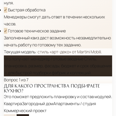
нуля.
Условия доставки по Москве и Московской
✓
Быстрая обработка
области
Менеджеры смогут дать ответ в течении нескольких
Для клиентов Москвы и МО предусмотрены
часов.
следующие услуги:
✓
Готовое техническое задание
Заполненный квиз даст возможность незамедлительно
Доставка до адреса
— транспортировка
начать работу по готовому тех заданию.
товара от нашего склада непосредственно к
Текущая модель:
стиль «арт-деко» от Martini Mobili.
месту назначения с соблюдением сроков
Что получает менеджер
готовые вводные
Стиль,
Профессиональная выгрузка
—
планировка, размер, фасады, бюджет и срок обращения
— для быстрой подборки фабрик и коллекций.
квалифицированные грузчики
Вопрос 1 из 7
осуществляют разгрузку с применением
ДЛЯ КАКОГО ПРОСТРАНСТВА ПОДБИРАЕТЕ
специального оборудования и техники
КУХНЮ?
Подъём на этажи
— доставка мебели и
Это поможет предложить планировку и состав модулей.
Квартира
Загородный дом
Апартаменты / студия
дверных блоков в квартиры и офисы с
Коммерческий проект
использованием лифтов или монтажных