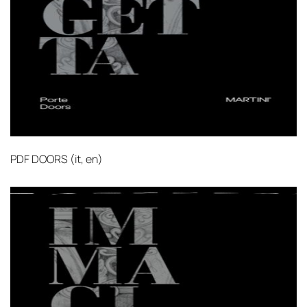
PDF
DOORS (it, en)‎