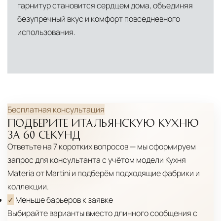
гарнитур становится сердцем дома, объединяя
центров
безупречный вкус и комфорт повседневного
Помимо Москвы, мы располагаем
использования.
логистическими узлами в ключевых
международных хабах:
Дубай, ОАЭ
— региональный центр для
Ближнего Востока и Азии
Кипр
— распределительная база для
Бесплатная консультация
Средиземноморского региона
ПОДБЕРИТЕ ИТАЛЬЯНСКУЮ КУХНЮ
ЗА 60 СЕКУНД
Лондон, Великобритания
—
Ответьте на 7 коротких вопросов — мы сформируем
логистический хаб для европейского рынка
запрос для консультанта с учётом модели
Кухня
США
— центр доставки для
Materia от Martini
и подберём подходящие фабрики и
североамериканского сегмента
коллекции.
✓
Меньше барьеров к заявке
Другие страны Европы
— расширенная
Выбирайте варианты вместо длинного сообщения с
сеть партнёрских складов