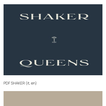
ресурсов.
Управление логистикой и контроль
качества
Каждый заказ отслеживается в режиме
реального времени через систему GPS-
мониторинга. Наша команда логистических
специалистов с опытом работы в
международной доставке обеспечивает
полную сохранность груза, соблюдение
температурного режима и защиту от
механических повреждений на всех этапах
маршрута.
PDF
SHAKER (it, en)‎
Страхование груза
Все международные
поставки застрахованы в соответствии с
международными стандартами. Клиенты могут