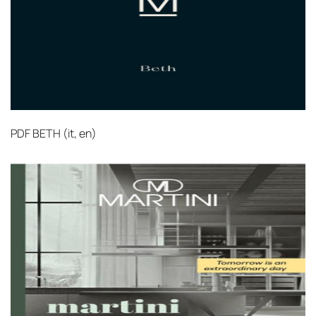
PDF
BETH (it, en)‎