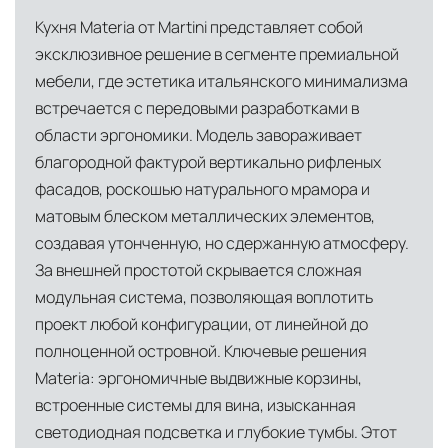
мобильное приложение банка
Италии, откуда осуществляется прямое
Кухня Materia от Martini представляет собой
снабжение мебелью, дверными конструкциями
Индивидуальные условия для крупных
эксклюзивное решение в сегменте премиальной
и осветительными приборами. Это позволяет
проектов, включая оплату по банковской
мебели, где эстетика итальянского минимализма
нам гарантировать качество товара на всех
гарантии
встречается с передовыми разработками в
этапах транспортировки и исключить
области эргономики. Модель завораживает
посредников.
благородной фактурой вертикально рифленых
фасадов, роскошью натурального мрамора и
Собственные складские комплексы
Мы
матовым блеском металлических элементов,
располагаем принадлежащими нам
создавая утонченную, но сдержанную атмосферу.
складскими объектами в Москве, где хранятся
За внешней простотой скрывается сложная
товары в надлежащих климатических
модульная система, позволяющая воплотить
условиях. Наличие собственной
проект любой конфигурации, от линейной до
инфраструктуры позволяет сократить сроки
полноценной островной. Ключевые решения
доставки и обеспечить полный контроль над
Materia: эргономичные выдвижные корзины,
сохранностью продукции.
встроенные системы для вина, изысканная
светодиодная подсветка и глубокие тумбы. Этот
Глобальная сеть распределительных