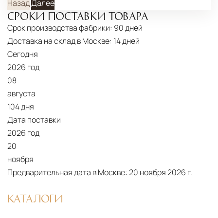
Назад
Далее
средств
СРОКИ ПОСТАВКИ ТОВАРА
Распаковка и расстановка
— специалисты
Срок производства фабрики:
90 дней
распаковывают товар и устанавливают его в
Доставка на склад в Москве:
14 дней
указанное место
Сегодня
Вывоз упаковочного материала
— полная
2026 год
08
очистка помещения от тары и упаковки
августа
Гарантийная проверка
— осмотр товара на
104 дня
предмет повреждений и дефектов при
Дата поставки
доставке
2026 год
20
Сроки доставки
Стандартная доставка по
ноября
Москве осуществляется в течение 3-5 рабочих
Предварительная дата в Москве:
20 ноября 2026 г.
дней. Для Московской области сроки зависят
от удалённости объекта и варьируются от 5 до
КАТАЛОГИ
10 рабочих дней. Возможна срочная доставка
при наличии свободных логистических