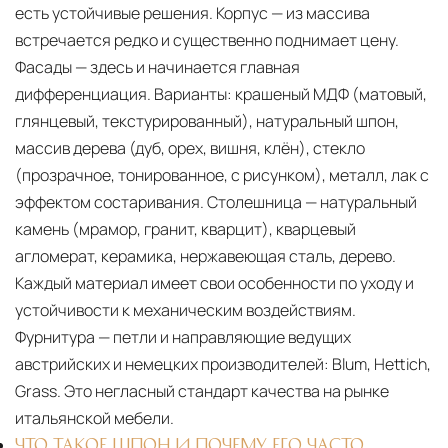
есть устойчивые решения. Корпус — из массива
встречается редко и существенно поднимает цену.
Фасады — здесь и начинается главная
дифференциация. Варианты: крашеный МДФ (матовый,
глянцевый, текстурированный), натуральный шпон,
массив дерева (дуб, орех, вишня, клён), стекло
(прозрачное, тонированное, с рисунком), металл, лак с
эффектом состаривания. Столешница — натуральный
камень (мрамор, гранит, кварцит), кварцевый
агломерат, керамика, нержавеющая сталь, дерево.
Каждый материал имеет свои особенности по уходу и
устойчивости к механическим воздействиям.
Фурнитура — петли и направляющие ведущих
австрийских и немецких производителей: Blum, Hettich,
Grass. Это негласный стандарт качества на рынке
итальянской мебели.
ЧТО ТАКОЕ ШПОН И ПОЧЕМУ ЕГО ЧАСТО