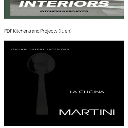
PDF
Kitchens and Projects (it, en)‎