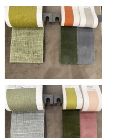
североамериканского сегмента
Другие страны Европы
— расширенная
сеть партнёрских складов
Условия доставки по Москве и Московской
области
Для клиентов Москвы и МО предусмотрены
следующие услуги:
Доставка до адреса
— транспортировка
товара от нашего склада непосредственно к
месту назначения с соблюдением сроков
Профессиональная выгрузка
—
квалифицированные грузчики
осуществляют разгрузку с применением
специального оборудования и техники