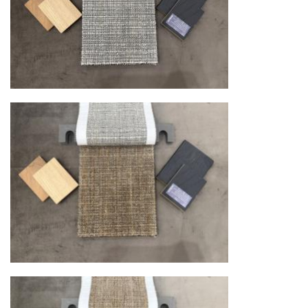
дней. Для Московской области сроки зависят
от удалённости объекта и варьируются от 5 до
10 рабочих дней. Возможна срочная доставка
при наличии свободных логистических
ресурсов.
Управление логистикой и контроль
качества
Каждый заказ отслеживается в режиме
реального времени через систему GPS-
мониторинга. Наша команда логистических
специалистов с опытом работы в
международной доставке обеспечивает
полную сохранность груза, соблюдение
температурного режима и защиту от
механических повреждений на всех этапах
маршрута.