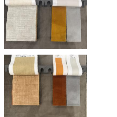
доставки и обеспечить полный контроль над
сохранностью продукции.
Глобальная сеть распределительных
центров
Помимо Москвы, мы располагаем
логистическими узлами в ключевых
международных хабах:
Дубай, ОАЭ
— региональный центр для
Ближнего Востока и Азии
Кипр
— распределительная база для
Средиземноморского региона
Лондон, Великобритания
—
логистический хаб для европейского рынка
США
— центр доставки для