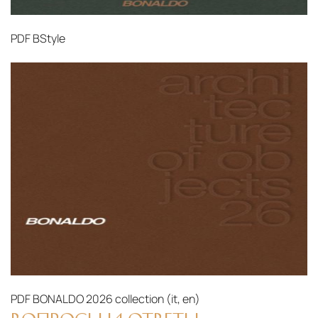
PDF
BStyle
PDF
BONALDO 2026 collection (it, en)‎