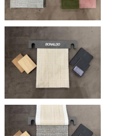
Подъём на этажи
— доставка мебели и
дверных блоков в квартиры и офисы с
использованием лифтов или монтажных
средств
Распаковка и расстановка
— специалисты
распаковывают товар и устанавливают его в
указанное место
Вывоз упаковочного материала
— полная
очистка помещения от тары и упаковки
Гарантийная проверка
— осмотр товара на
предмет повреждений и дефектов при
доставке
Сроки доставки
Стандартная доставка по
Москве осуществляется в течение 3-5 рабочих