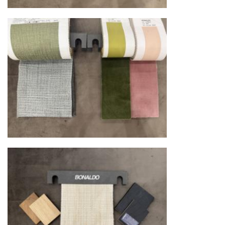
использованием лифтов или монтажных
средств
Распаковка и расстановка
— специалисты
распаковывают товар и устанавливают его в
указанное место
Вывоз упаковочного материала
— полная
очистка помещения от тары и упаковки
Гарантийная проверка
— осмотр товара на
предмет повреждений и дефектов при
доставке
Сроки доставки
Стандартная доставка по
Москве осуществляется в течение 3-5 рабочих
дней. Для Московской области сроки зависят
от удалённости объекта и варьируются от 5 до
10 рабочих дней. Возможна срочная доставка