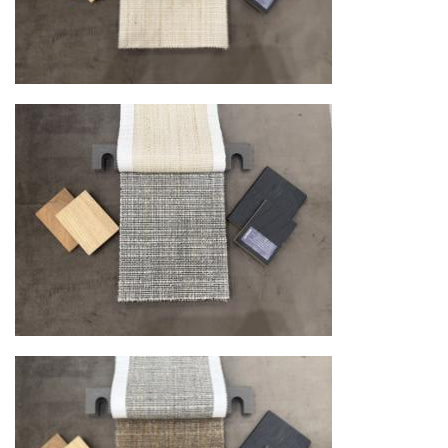
при наличии свободных логистических
ресурсов.
Управление логистикой и контроль
качества
Каждый заказ отслеживается в режиме
реального времени через систему GPS-
мониторинга. Наша команда логистических
специалистов с опытом работы в
международной доставке обеспечивает
полную сохранность груза, соблюдение
температурного режима и защиту от
механических повреждений на всех этапах
маршрута.
Страхование груза
Все международные
поставки застрахованы в соответствии с