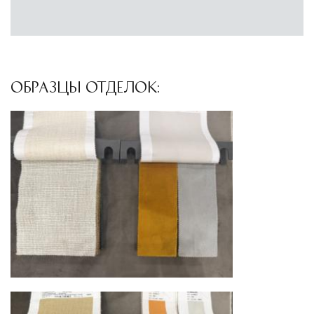
Глобальная сеть распределительных
центров
Помимо Москвы, мы располагаем
логистическими узлами в ключевых
ОБРАЗЦЫ ОТДЕЛОК:
международных хабах:
Дубай, ОАЭ
— региональный центр для
Ближнего Востока и Азии
Кипр
— распределительная база для
Средиземноморского региона
Лондон, Великобритания
—
логистический хаб для европейского рынка
США
— центр доставки для
североамериканского сегмента
Другие страны Европы
— расширенная