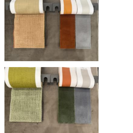
сеть партнёрских складов
Условия доставки по Москве и Московской
области
Для клиентов Москвы и МО предусмотрены
следующие услуги:
Доставка до адреса
— транспортировка
товара от нашего склада непосредственно к
месту назначения с соблюдением сроков
Профессиональная выгрузка
—
квалифицированные грузчики
осуществляют разгрузку с применением
специального оборудования и техники
Подъём на этажи
— доставка мебели и
дверных блоков в квартиры и офисы с