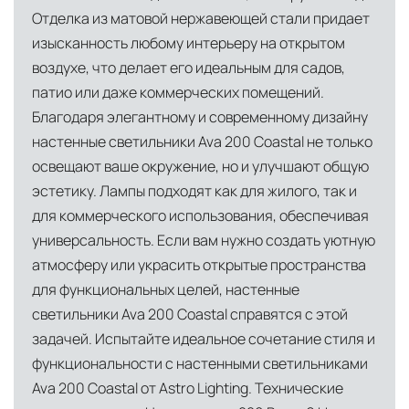
Отделка из матовой нержавеющей стали придает
Глобальная сеть распределительных
изысканность любому интерьеру на открытом
центров
воздухе, что делает его идеальным для садов,
Помимо Москвы, мы располагаем
патио или даже коммерческих помещений.
логистическими узлами в ключевых
Благодаря элегантному и современному дизайну
международных хабах:
настенные светильники Ava 200 Coastal не только
Дубай, ОАЭ
— региональный центр для
освещают ваше окружение, но и улучшают общую
эстетику. Лампы подходят как для жилого, так и
Ближнего Востока и Азии
для коммерческого использования, обеспечивая
Кипр
— распределительная база для
универсальность. Если вам нужно создать уютную
Средиземноморского региона
атмосферу или украсить открытые пространства
Лондон, Великобритания
—
для функциональных целей, настенные
логистический хаб для европейского рынка
светильники Ava 200 Coastal справятся с этой
задачей. Испытайте идеальное сочетание стиля и
США
— центр доставки для
функциональности с настенными светильниками
североамериканского сегмента
Ava 200 Coastal от Astro Lighting. Технические
Другие страны Европы
— расширенная