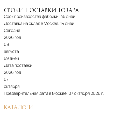
использованием лифтов или монтажных
СРОКИ ПОСТАВКИ ТОВАРА
средств
Срок производства фабрики:
45 дней
Распаковка и расстановка
— специалисты
Доставка на склад в Москве:
14 дней
распаковывают товар и устанавливают его в
Сегодня
указанное место
2026 год
09
Вывоз упаковочного материала
— полная
августа
очистка помещения от тары и упаковки
59 дней
Гарантийная проверка
— осмотр товара на
Дата поставки
предмет повреждений и дефектов при
2026 год
доставке
07
октября
Сроки доставки
Стандартная доставка по
Предварительная дата в Москве:
07 октября 2026 г.
Москве осуществляется в течение 3-5 рабочих
дней. Для Московской области сроки зависят
КАТАЛОГИ
от удалённости объекта и варьируются от 5 до