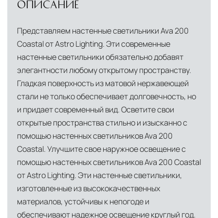
ОПИСАНИЕ
Дистанционная оплата по QR-коду через
владеет собственной логистической базой в
мобильное приложение банка
Италии, откуда осуществляется прямое
Представляем настенные светильники Ava 200
снабжение мебелью, дверными конструкциями
Индивидуальные условия для крупных
Coastal от Astro Lighting. Эти современные
и осветительными приборами. Это позволяет
проектов, включая оплату по банковской
настенные светильники обязательно добавят
нам гарантировать качество товара на всех
гарантии
элегантности любому открытому пространству.
этапах транспортировки и исключить
Гладкая поверхность из матовой нержавеющей
посредников.
стали не только обеспечивает долговечность, но
и придает современный вид. Осветите свои
Собственные складские комплексы
Мы
открытые пространства стильно и изысканно с
располагаем принадлежащими нам
помощью настенных светильников Ava 200
складскими объектами в Москве, где хранятся
Coastal. Улучшите свое наружное освещение с
товары в надлежащих климатических
помощью настенных светильников Ava 200 Coastal
условиях. Наличие собственной
от Astro Lighting. Эти настенные светильники,
инфраструктуры позволяет сократить сроки
изготовленные из высококачественных
доставки и обеспечить полный контроль над
материалов, устойчивы к непогоде и
сохранностью продукции.
обеспечивают надежное освещение круглый год.