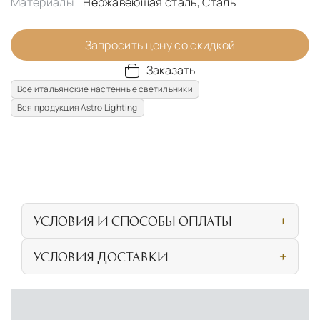
Материалы
Нержавеющая сталь, Сталь
Запросить цену со скидкой
Заказать
Все итальянские настенные светильники
Вся продукция Astro Lighting
УСЛОВИЯ И СПОСОБЫ ОПЛАТЫ
Наличными или банковской картой при
УСЛОВИЯ ДОСТАВКИ
личном посещении нашего салона
СОБСТВЕННАЯ ЛОГИСТИЧЕСКАЯ СЕТЬ И
Безналичная оплата по счёту для
УСЛОВИЯ ДОСТАВКИ
физических и юридических лиц
Прямая доставка из Европы
Наша компания