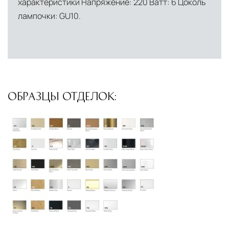
характеристики Напряжение: 220 Ватт: 6 Цоколь
сеть партнёрских складов
лампочки: GU10.
Условия доставки по Москве и Московской
области
Для клиентов Москвы и МО предусмотрены
следующие услуги:
ОБРАЗЦЫ ОТДЕЛОК:
Доставка до адреса
— транспортировка
товара от нашего склада непосредственно к
месту назначения с соблюдением сроков
Профессиональная выгрузка
—
квалифицированные грузчики
осуществляют разгрузку с применением
специального оборудования и техники
Подъём на этажи
— доставка мебели и
дверных блоков в квартиры и офисы с