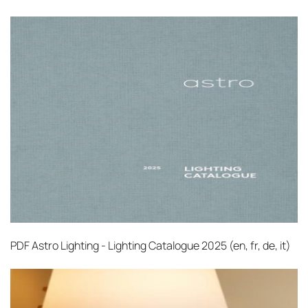
10 рабочих дней. Возможна срочная доставка
при наличии свободных логистических
ресурсов.
Управление логистикой и контроль
качества
Каждый заказ отслеживается в режиме
реального времени через систему GPS-
мониторинга. Наша команда логистических
специалистов с опытом работы в
международной доставке обеспечивает
полную сохранность груза, соблюдение
температурного режима и защиту от
механических повреждений на всех этапах
PDF
Astro Lighting - Lighting Catalogue 2025 (en, fr, de, it)‎
маршрута.
Страхование груза
Все международные