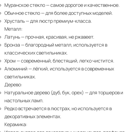
Муранское стекло
— самое дорогое и качественное.
Обычное стекло
— для более доступных моделей.
Хрусталь
— для люстр премиум-класса.
Металл:
Латунь
— прочная, красивая, не ржавеет.
Бронза
— благородный металл, используется в
классических светильниках.
Хром
— современный, блестящий, легко чистится.
Алюминий
— лёгкий, используется в современных
светильниках.
Дерево:
Натуральное дерево (дуб, бук, орех)
— для торшеров и
настольных ламп.
Редко встречается в люстрах, но используется в
декоративных элементах.
Керамика: