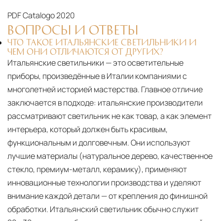
Сроки доставки
Стандартная доставка по
PDF
Catalogo 2020
Москве осуществляется в течение 3-5 рабочих
ВОПРОСЫ И ОТВЕТЫ
дней. Для Московской области сроки зависят
ЧТО ТАКОЕ ИТАЛЬЯНСКИЕ СВЕТИЛЬНИКИ И
от удалённости объекта и варьируются от 5 до
ЧЕМ ОНИ ОТЛИЧАЮТСЯ ОТ ДРУГИХ?
10 рабочих дней. Возможна срочная доставка
Итальянские светильники — это осветительные
при наличии свободных логистических
приборы, произведённые в Италии компаниями с
ресурсов.
многолетней историей мастерства. Главное отличие
заключается в подходе: итальянские производители
Управление логистикой и контроль
рассматривают светильник не как товар, а как элемент
качества
интерьера, который должен быть красивым,
Каждый заказ отслеживается в режиме
функциональным и долговечным. Они используют
реального времени через систему GPS-
лучшие материалы (натуральное дерево, качественное
мониторинга. Наша команда логистических
стекло, премиум-металл, керамику), применяют
специалистов с опытом работы в
инновационные технологии производства и уделяют
международной доставке обеспечивает
внимание каждой детали — от крепления до финишной
полную сохранность груза, соблюдение
обработки. Итальянский светильник обычно служит
температурного режима и защиту от