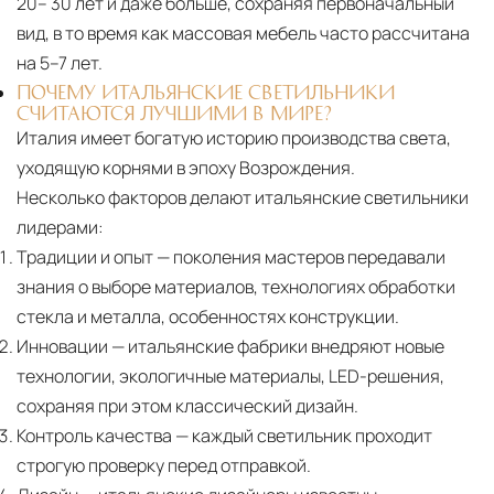
20– 30 лет и даже больше, сохраняя первоначальный
механических повреждений на всех этапах
вид, в то время как массовая мебель часто рассчитана
маршрута.
на 5–7 лет.
ПОЧЕМУ ИТАЛЬЯНСКИЕ СВЕТИЛЬНИКИ
Страхование груза
Все международные
СЧИТАЮТСЯ ЛУЧШИМИ В МИРЕ?
поставки застрахованы в соответствии с
Италия имеет богатую историю производства света,
международными стандартами. Клиенты могут
уходящую корнями в эпоху Возрождения.
выбрать дополнительное страхование для
Несколько факторов делают итальянские светильники
критичных партий товара.
лидерами:
Традиции и опыт
— поколения мастеров передавали
знания о выборе материалов, технологиях обработки
стекла и металла, особенностях конструкции.
Инновации
— итальянские фабрики внедряют новые
технологии, экологичные материалы, LED-решения,
сохраняя при этом классический дизайн.
Контроль качества
— каждый светильник проходит
строгую проверку перед отправкой.