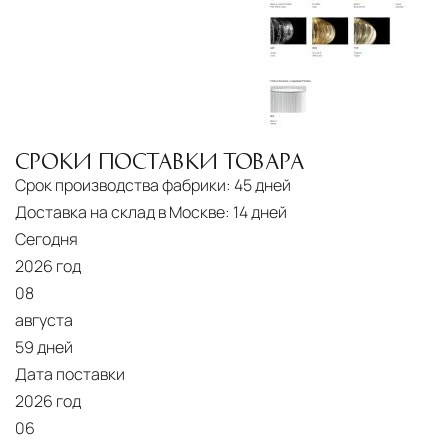
логистический хаб для европейского рынка
США
— центр доставки для
североамериканского сегмента
Другие страны Европы
— расширенная
сеть партнёрских складов
СРОКИ ПОСТАВКИ ТОВАРА
Срок производства фабрики:
45 дней
Условия доставки по Москве и Московской
области
Доставка на склад в Москве:
14 дней
Для клиентов Москвы и МО предусмотрены
Сегодня
следующие услуги:
2026 год
08
Доставка до адреса
— транспортировка
августа
товара от нашего склада непосредственно к
59 дней
месту назначения с соблюдением сроков
Дата поставки
2026 год
Профессиональная выгрузка
—
06
квалифицированные грузчики