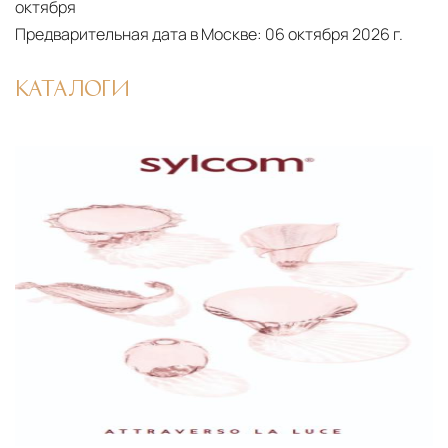
октября
осуществляют разгрузку с применением
Предварительная дата в Москве:
06 октября 2026 г.
специального оборудования и техники
Подъём на этажи
— доставка мебели и
КАТАЛОГИ
дверных блоков в квартиры и офисы с
использованием лифтов или монтажных
средств
Распаковка и расстановка
— специалисты
распаковывают товар и устанавливают его в
указанное место
Вывоз упаковочного материала
— полная
очистка помещения от тары и упаковки
Гарантийная проверка
— осмотр товара на
предмет повреждений и дефектов при
доставке