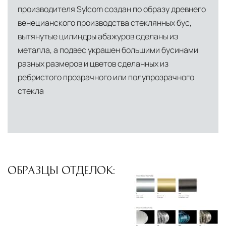
производителя Sylcom создан по образу древнего
условиях. Наличие собственной
венецианского производства стеклянных бус,
инфраструктуры позволяет сократить сроки
вытянутые цилиндры абажуров сделаны из
доставки и обеспечить полный контроль над
металла, а подвес украшен большими бусинами
сохранностью продукции.
разных размеров и цветов сделанных из
Глобальная сеть распределительных
ребристого прозрачного или полупрозрачного
центров
стекла
Помимо Москвы, мы располагаем
логистическими узлами в ключевых
международных хабах:
Дубай, ОАЭ
— региональный центр для
Ближнего Востока и Азии
ОБРАЗЦЫ ОТДЕЛОК:
Кипр
— распределительная база для
Средиземноморского региона
Лондон, Великобритания
—