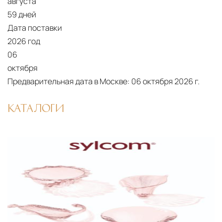
августа
североамериканского сегмента
59 дней
Другие страны Европы
— расширенная
Дата поставки
сеть партнёрских складов
2026 год
06
Условия доставки по Москве и Московской
октября
области
Предварительная дата в Москве:
06 октября 2026 г.
Для клиентов Москвы и МО предусмотрены
следующие услуги:
КАТАЛОГИ
Доставка до адреса
— транспортировка
товара от нашего склада непосредственно к
месту назначения с соблюдением сроков
Профессиональная выгрузка
—
квалифицированные грузчики
осуществляют разгрузку с применением
специального оборудования и техники