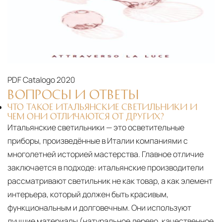
Подъём на этажи
— доставка мебели и
дверных блоков в квартиры и офисы с
использованием лифтов или монтажных
средств
Распаковка и расстановка
— специалисты
распаковывают товар и устанавливают его в
PDF
Catalogo 2020
указанное место
ВОПРОСЫ И ОТВЕТЫ
Вывоз упаковочного материала
— полная
ЧТО ТАКОЕ ИТАЛЬЯНСКИЕ СВЕТИЛЬНИКИ И
ЧЕМ ОНИ ОТЛИЧАЮТСЯ ОТ ДРУГИХ?
очистка помещения от тары и упаковки
Итальянские светильники — это осветительные
Гарантийная проверка
— осмотр товара на
приборы, произведённые в Италии компаниями с
многолетней историей мастерства. Главное отличие
предмет повреждений и дефектов при
заключается в подходе: итальянские производители
доставке
рассматривают светильник не как товар, а как элемент
Сроки доставки
Стандартная доставка по
интерьера, который должен быть красивым,
Москве осуществляется в течение 3-5 рабочих
функциональным и долговечным. Они используют
дней. Для Московской области сроки зависят
лучшие материалы (натуральное дерево, качественное