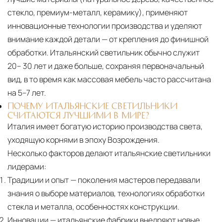
от удалённости объекта и варьируются от 5 до
стекло, премиум-металл, керамику), применяют
10 рабочих дней. Возможна срочная доставка
инновационные технологии производства и уделяют
при наличии свободных логистических
внимание каждой детали — от крепления до финишной
ресурсов.
обработки. Итальянский светильник обычно служит
20– 30 лет и даже больше, сохраняя первоначальный
Управление логистикой и контроль
вид, в то время как массовая мебель часто рассчитана
качества
на 5–7 лет.
Каждый заказ отслеживается в режиме
ПОЧЕМУ ИТАЛЬЯНСКИЕ СВЕТИЛЬНИКИ
реального времени через систему GPS-
СЧИТАЮТСЯ ЛУЧШИМИ В МИРЕ?
Италия имеет богатую историю производства света,
мониторинга. Наша команда логистических
уходящую корнями в эпоху Возрождения.
специалистов с опытом работы в
Несколько факторов делают итальянские светильники
международной доставке обеспечивает
лидерами:
полную сохранность груза, соблюдение
Традиции и опыт
— поколения мастеров передавали
температурного режима и защиту от
знания о выборе материалов, технологиях обработки
механических повреждений на всех этапах
стекла и металла, особенностях конструкции.
маршрута.
Инновации
— итальянские фабрики внедряют новые