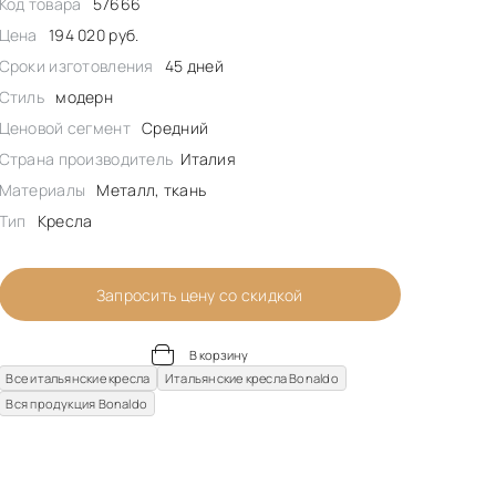
Код товара
57666
Цена
194 020 руб.
Сроки изготовления
45 дней
Стиль
модерн
Ценовой сегмент
Средний
Страна производитель
Италия
Материалы
Металл, ткань
Тип
Кресла
Запросить цену со скидкой
В корзину
Все итальянские кресла
Итальянские кресла Bonaldo
Вся продукция Bonaldo