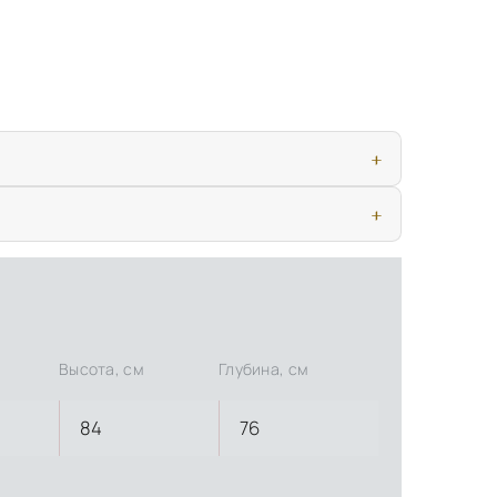
ью, дверными конструкциями и осветительными приборами. Это
иматических условиях. Наличие собственной инфраструктуры
Высота, см
Глубина, см
84
76