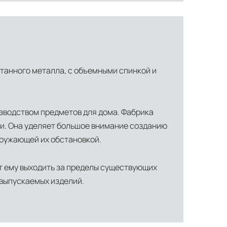
танного металла, с объемными спинкой и
зводством предметов для дома. Фабрика
ми. Она уделяет большое внимание созданию
кружающей их обстановкой.
ти объекта и варьируются от 5 до 10 рабочих дней. Возможна
т ему выходить за пределы существующих
 выпускаемых изделий.
манда логистических специалистов с опытом работы в
 всех этапах маршрута.
льное страхование для критичных партий товара.