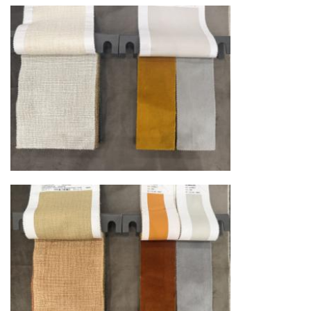
логистический хаб для европейского рынка
США
— центр доставки для
североамериканского сегмента
Другие страны Европы
— расширенная
сеть партнёрских складов
Условия доставки по Москве и Московской
области
Для клиентов Москвы и МО предусмотрены
следующие услуги:
Доставка до адреса
— транспортировка
товара от нашего склада непосредственно к
месту назначения с соблюдением сроков
Профессиональная выгрузка
—
квалифицированные грузчики