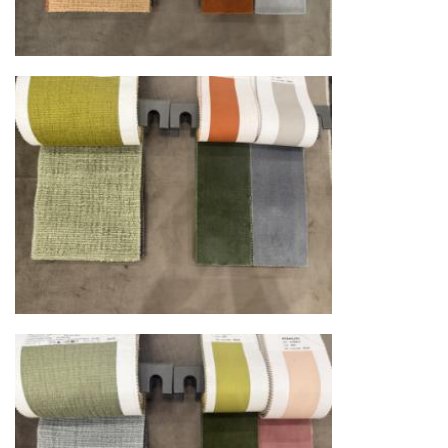
осуществляют разгрузку с применением
специального оборудования и техники
Подъём на этажи
— доставка мебели и
дверных блоков в квартиры и офисы с
использованием лифтов или монтажных
средств
Распаковка и расстановка
— специалисты
распаковывают товар и устанавливают его в
указанное место
Вывоз упаковочного материала
— полная
очистка помещения от тары и упаковки
Гарантийная проверка
— осмотр товара на
предмет повреждений и дефектов при
доставке