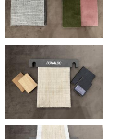
Сроки доставки
Стандартная доставка по
Москве осуществляется в течение 3-5 рабочих
дней. Для Московской области сроки зависят
от удалённости объекта и варьируются от 5 до
10 рабочих дней. Возможна срочная доставка
при наличии свободных логистических
ресурсов.
Управление логистикой и контроль
качества
Каждый заказ отслеживается в режиме
реального времени через систему GPS-
мониторинга. Наша команда логистических
специалистов с опытом работы в
международной доставке обеспечивает
полную сохранность груза, соблюдение
температурного режима и защиту от