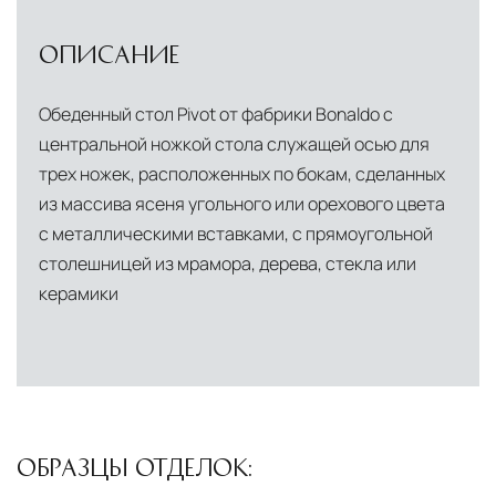
условиях. Наличие собственной
инфраструктуры позволяет сократить сроки
ОПИСАНИЕ
доставки и обеспечить полный контроль над
сохранностью продукции.
Обеденный стол Pivot от фабрики Bonaldo с
центральной ножкой стола служащей осью для
Глобальная сеть распределительных
трех ножек, расположенных по бокам, сделанных
центров
из массива ясеня угольного или орехового цвета
Помимо Москвы, мы располагаем
с металлическими вставками, с прямоугольной
логистическими узлами в ключевых
столешницей из мрамора, дерева, стекла или
международных хабах:
керамики
Дубай, ОАЭ
— региональный центр для
Ближнего Востока и Азии
Кипр
— распределительная база для
Средиземноморского региона
ОБРАЗЦЫ ОТДЕЛОК:
Лондон, Великобритания
—