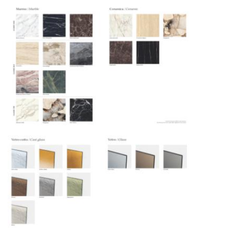
осуществляют разгрузку с применением
специального оборудования и техники
Подъём на этажи
— доставка мебели и
дверных блоков в квартиры и офисы с
использованием лифтов или монтажных
средств
Распаковка и расстановка
— специалисты
распаковывают товар и устанавливают его в
указанное место
Вывоз упаковочного материала
— полная
очистка помещения от тары и упаковки
Гарантийная проверка
— осмотр товара на
предмет повреждений и дефектов при
доставке