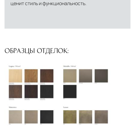
ценит стиль и функциональность.
логистический хаб для европейского рынка
США
— центр доставки для
североамериканского сегмента
Другие страны Европы
— расширенная
сеть партнёрских складов
ОБРАЗЦЫ ОТДЕЛОК:
Условия доставки по Москве и Московской
области
Для клиентов Москвы и МО предусмотрены
следующие услуги:
Доставка до адреса
— транспортировка
товара от нашего склада непосредственно к
месту назначения с соблюдением сроков
Профессиональная выгрузка
—
квалифицированные грузчики