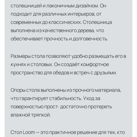
столешницей и лаконичным дизайном. Он
условиях. Наличие собственной
подходит для различных интерьеров, от
инфраструктуры позволяет сократить сроки
современных до классических. Столешница
доставки и обеспечить полный контроль над
выполнена из качественного дерева, что
сохранностью продукции.
обеспечивает прочность и долговечность.
Глобальная сеть распределительных
центров
Размеры стола позволяют удобно размещать его в
Помимо Москвы, мы располагаем
кухнях и столовых. Он создаёт комфортное
логистическими узлами в ключевых
пространство для обедов и встреч с друзьями.
международных хабах:
Опоры стола выполнены из прочного материала,
Дубай, ОАЭ
— региональный центр для
что гарантирует стабильность. Уход за
Ближнего Востока и Азии
поверхностью прост: достаточно протереть
Кипр
— распределительная база для
влажной тряпкой.
Средиземноморского региона
Лондон, Великобритания
—
Стол Loom — это практичное решение для тех, кто