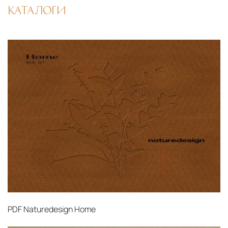
механических повреждений на всех этапах
КАТАЛОГИ
маршрута.
Страхование груза
Все международные
поставки застрахованы в соответствии с
международными стандартами. Клиенты могут
выбрать дополнительное страхование для
критичных партий товара.
PDF
Naturedesign Home