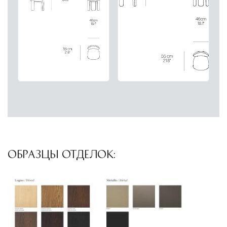
Подъём на этажи
— доставка мебели и
дверных блоков в квартиры и офисы с
использованием лифтов или монтажных
средств
Распаковка и расстановка
— специалисты
распаковывают товар и устанавливают его в
указанное место
Вывоз упаковочного материала
— полная
очистка помещения от тары и упаковки
Гарантийная проверка
— осмотр товара на
ОБРАЗЦЫ ОТДЕЛОК:
предмет повреждений и дефектов при
доставке
Сроки доставки
Стандартная доставка по
Москве осуществляется в течение 3-5 рабочих