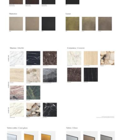
дней. Для Московской области сроки зависят
от удалённости объекта и варьируются от 5 до
10 рабочих дней. Возможна срочная доставка
при наличии свободных логистических
ресурсов.
Управление логистикой и контроль
качества
Каждый заказ отслеживается в режиме
реального времени через систему GPS-
мониторинга. Наша команда логистических
специалистов с опытом работы в
международной доставке обеспечивает
полную сохранность груза, соблюдение
температурного режима и защиту от
механических повреждений на всех этапах
маршрута.