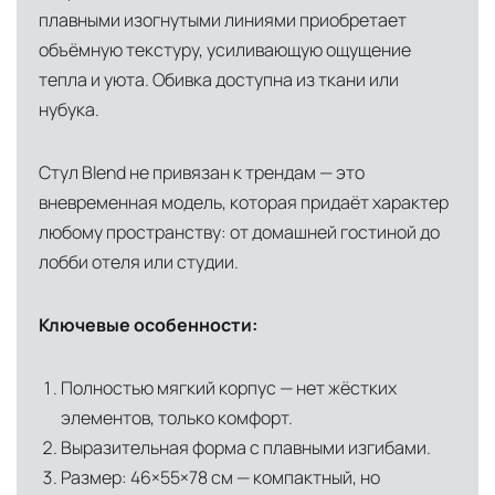
плавными изогнутыми линиями приобретает
доставки и обеспечить полный контроль над
объёмную текстуру, усиливающую ощущение
сохранностью продукции.
тепла и уюта. Обивка доступна из ткани или
Глобальная сеть распределительных
нубука.
центров
Помимо Москвы, мы располагаем
Стул Blend не привязан к трендам — это
логистическими узлами в ключевых
вневременная модель, которая придаёт характер
международных хабах:
любому пространству: от домашней гостиной до
лобби отеля или студии.
Дубай, ОАЭ
— региональный центр для
Ближнего Востока и Азии
Ключевые особенности:
Кипр
— распределительная база для
Средиземноморского региона
Полностью мягкий корпус — нет жёстких
Лондон, Великобритания
—
элементов, только комфорт.
Выразительная форма с плавными изгибами.
логистический хаб для европейского рынка
Размер: 46×55×78 см — компактный, но
США
— центр доставки для