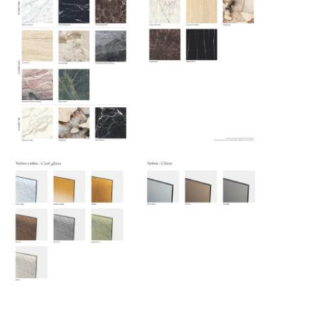
осуществляют разгрузку с применением
специального оборудования и техники
Подъём на этажи
— доставка мебели и
дверных блоков в квартиры и офисы с
использованием лифтов или монтажных
средств
Распаковка и расстановка
— специалисты
распаковывают товар и устанавливают его в
указанное место
Вывоз упаковочного материала
— полная
очистка помещения от тары и упаковки
Гарантийная проверка
— осмотр товара на
предмет повреждений и дефектов при
доставке