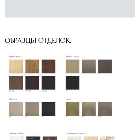
логистический хаб для европейского рынка
США
— центр доставки для
североамериканского сегмента
Другие страны Европы
— расширенная
ОБРАЗЦЫ ОТДЕЛОК:
сеть партнёрских складов
Условия доставки по Москве и Московской
области
Для клиентов Москвы и МО предусмотрены
следующие услуги:
Доставка до адреса
— транспортировка
товара от нашего склада непосредственно к
месту назначения с соблюдением сроков
Профессиональная выгрузка
—
квалифицированные грузчики