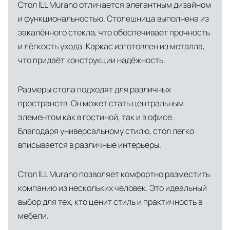
Стол ILL Murano отличается элегантным дизайном
условиях. Наличие собственной
и функциональностью. Столешница выполнена из
инфраструктуры позволяет сократить сроки
закалённого стекла, что обеспечивает прочность
доставки и обеспечить полный контроль над
и лёгкость ухода. Каркас изготовлен из металла,
сохранностью продукции.
что придаёт конструкции надёжность.
Глобальная сеть распределительных
центров
Размеры стола подходят для различных
Помимо Москвы, мы располагаем
пространств. Он может стать центральным
логистическими узлами в ключевых
элементом как в гостиной, так и в офисе.
международных хабах:
Благодаря универсальному стилю, стол легко
вписывается в различные интерьеры.
Дубай, ОАЭ
— региональный центр для
Ближнего Востока и Азии
Стол ILL Murano позволяет комфортно разместить
Кипр
— распределительная база для
компанию из нескольких человек. Это идеальный
выбор для тех, кто ценит стиль и практичность в
Средиземноморского региона
мебели.
Лондон, Великобритания
—