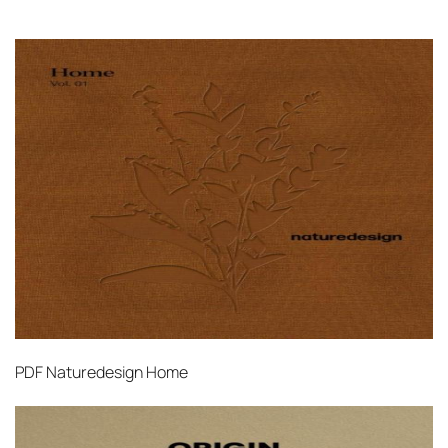
механических повреждений на всех этапах
маршрута.
Страхование груза
Все международные
поставки застрахованы в соответствии с
международными стандартами. Клиенты могут
выбрать дополнительное страхование для
критичных партий товара.
PDF
Naturedesign Home