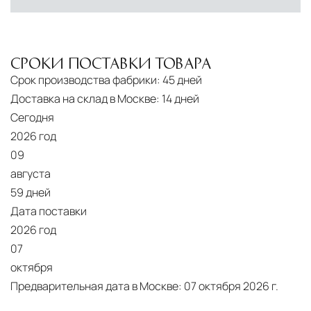
условиях. Наличие собственной
инфраструктуры позволяет сократить сроки
доставки и обеспечить полный контроль над
СРОКИ ПОСТАВКИ ТОВАРА
сохранностью продукции.
Срок производства фабрики:
45 дней
Доставка на склад в Москве:
14 дней
Глобальная сеть распределительных
центров
Сегодня
2026 год
Помимо Москвы, мы располагаем
09
логистическими узлами в ключевых
августа
международных хабах:
59 дней
Дубай, ОАЭ
— региональный центр для
Дата поставки
Ближнего Востока и Азии
2026 год
07
Кипр
— распределительная база для
октября
Средиземноморского региона
Предварительная дата в Москве:
07 октября 2026 г.
Лондон, Великобритания
—