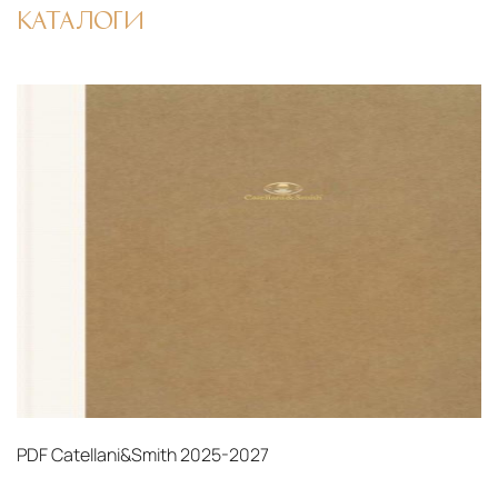
логистический хаб для европейского рынка
КАТАЛОГИ
США
— центр доставки для
североамериканского сегмента
Другие страны Европы
— расширенная
сеть партнёрских складов
Условия доставки по Москве и Московской
области
Для клиентов Москвы и МО предусмотрены
следующие услуги:
Доставка до адреса
— транспортировка
товара от нашего склада непосредственно к
месту назначения с соблюдением сроков
Профессиональная выгрузка
—
PDF
Catellani&Smith 2025-2027
квалифицированные грузчики