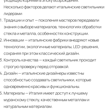
уходящую корнями в эпоху Возрождения.
механических повреждений на всех этапах
Несколько факторов делают итальянские светильники
маршрута.
лидерами:
Традиции и опыт
— поколения мастеров передавали
Страхование груза
Все международные
знания о выборе материалов, технологиях обработки
поставки застрахованы в соответствии с
стекла и металла, особенностях конструкции.
международными стандартами. Клиенты могут
Инновации
— итальянские фабрики внедряют новые
выбрать дополнительное страхование для
технологии, экологичные материалы, LED-решения,
критичных партий товара.
сохраняя при этом классический дизайн.
Контроль качества
— каждый светильник проходит
строгую проверку перед отправкой.
Дизайн
— итальянские дизайнеры известны
способностью создавать светильники, которые
одновременно красивы и функциональны.
Материалы
— Италия имеет доступ к лучшему
муранскому стеклу, качественным металлам и
натуральным материалам.