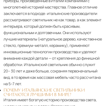
приборы, произведённые в Италии компаниями с
Сроки доставки
Стандартная доставка по
многолетней историей мастерства. Главное отличие
Москве осуществляется в течение 3-5 рабочих
заключается в подходе: итальянские производители
дней. Для Московской области сроки зависят
рассматривают светильник не как товар, а как элемент
от удалённости объекта и варьируются от 5 до
интерьера, который должен быть красивым,
10 рабочих дней. Возможна срочная доставка
функциональным и долговечным. Они используют
при наличии свободных логистических
лучшие материалы (натуральное дерево, качественное
ресурсов.
стекло, премиум-металл, керамику), применяют
инновационные технологии производства и уделяют
Управление логистикой и контроль
качества
внимание каждой детали — от крепления до финишной
обработки. Итальянский светильник обычно служит
Каждый заказ отслеживается в режиме
20– 30 лет и даже больше, сохраняя первоначальный
реального времени через систему GPS-
вид, в то время как массовая мебель часто рассчитана
мониторинга. Наша команда логистических
на 5–7 лет.
специалистов с опытом работы в
международной доставке обеспечивает
ПОЧЕМУ ИТАЛЬЯНСКИЕ СВЕТИЛЬНИКИ
СЧИТАЮТСЯ ЛУЧШИМИ В МИРЕ?
полную сохранность груза, соблюдение
Италия имеет богатую историю производства света,
температурного режима и защиту от