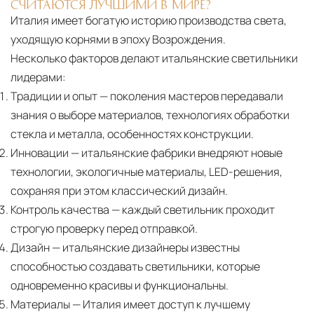
СЧИТАЮТСЯ ЛУЧШИМИ В МИРЕ?
механических повреждений на всех этапах
Италия имеет богатую историю производства света,
маршрута.
уходящую корнями в эпоху Возрождения.
Несколько факторов делают итальянские светильники
Страхование груза
Все международные
лидерами:
поставки застрахованы в соответствии с
Традиции и опыт
— поколения мастеров передавали
международными стандартами. Клиенты могут
знания о выборе материалов, технологиях обработки
выбрать дополнительное страхование для
стекла и металла, особенностях конструкции.
критичных партий товара.
Инновации
— итальянские фабрики внедряют новые
технологии, экологичные материалы, LED-решения,
сохраняя при этом классический дизайн.
Контроль качества
— каждый светильник проходит
строгую проверку перед отправкой.
Дизайн
— итальянские дизайнеры известны
способностью создавать светильники, которые
одновременно красивы и функциональны.
Материалы
— Италия имеет доступ к лучшему