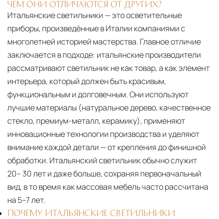
ЧЕМ ОНИ ОТЛИЧАЮТСЯ ОТ ДРУГИХ?
Сроки доставки
Стандартная доставка по
Итальянские светильники — это осветительные
Москве осуществляется в течение 3-5 рабочих
приборы, произведённые в Италии компаниями с
дней. Для Московской области сроки зависят
многолетней историей мастерства. Главное отличие
от удалённости объекта и варьируются от 5 до
заключается в подходе: итальянские производители
10 рабочих дней. Возможна срочная доставка
рассматривают светильник не как товар, а как элемент
при наличии свободных логистических
интерьера, который должен быть красивым,
ресурсов.
функциональным и долговечным. Они используют
лучшие материалы (натуральное дерево, качественное
Управление логистикой и контроль
качества
стекло, премиум-металл, керамику), применяют
Каждый заказ отслеживается в режиме
инновационные технологии производства и уделяют
реального времени через систему GPS-
внимание каждой детали — от крепления до финишной
мониторинга. Наша команда логистических
обработки. Итальянский светильник обычно служит
специалистов с опытом работы в
20– 30 лет и даже больше, сохраняя первоначальный
международной доставке обеспечивает
вид, в то время как массовая мебель часто рассчитана
полную сохранность груза, соблюдение
на 5–7 лет.
температурного режима и защиту от
ПОЧЕМУ ИТАЛЬЯНСКИЕ СВЕТИЛЬНИКИ