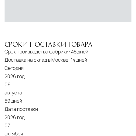
условиях. Наличие собственной
инфраструктуры позволяет сократить сроки
доставки и обеспечить полный контроль над
сохранностью продукции.
СРОКИ ПОСТАВКИ ТОВАРА
Глобальная сеть распределительных
центров
Срок производства фабрики:
45 дней
Помимо Москвы, мы располагаем
Доставка на склад в Москве:
14 дней
логистическими узлами в ключевых
Сегодня
международных хабах:
2026 год
09
Дубай, ОАЭ
— региональный центр для
августа
Ближнего Востока и Азии
59 дней
Дата поставки
Кипр
— распределительная база для
2026 год
Средиземноморского региона
07
Лондон, Великобритания
—
октября