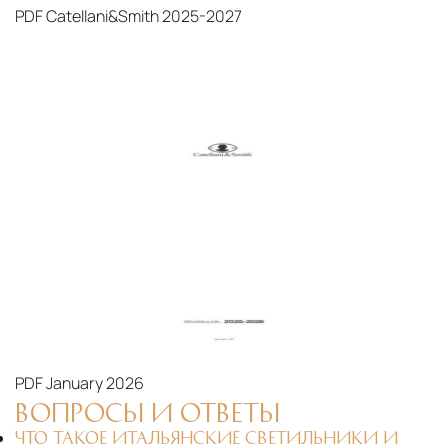
осуществляют разгрузку с применением
PDF
Catellani&Smith 2025-2027
специального оборудования и техники
Подъём на этажи
— доставка мебели и
дверных блоков в квартиры и офисы с
использованием лифтов или монтажных
средств
Распаковка и расстановка
— специалисты
распаковывают товар и устанавливают его в
указанное место
Вывоз упаковочного материала
— полная
очистка помещения от тары и упаковки
Гарантийная проверка
— осмотр товара на
PDF
January 2026
предмет повреждений и дефектов при
ВОПРОСЫ И ОТВЕТЫ
доставке
ЧТО ТАКОЕ ИТАЛЬЯНСКИЕ СВЕТИЛЬНИКИ И